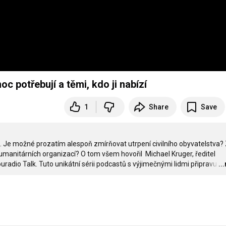
 potřebují a těmi, kdo ji nabízí
1
Share
Save
. Je možné prozatím alespoň zmírňovat utrpení civilního obyvatelstva? 
anitárních organizací? O tom všem hovořil  Michael Kruger, ředitel 
radio Talk. Tuto unikátní sérii podcastů s výjimečnými lidmi připravu
…
..