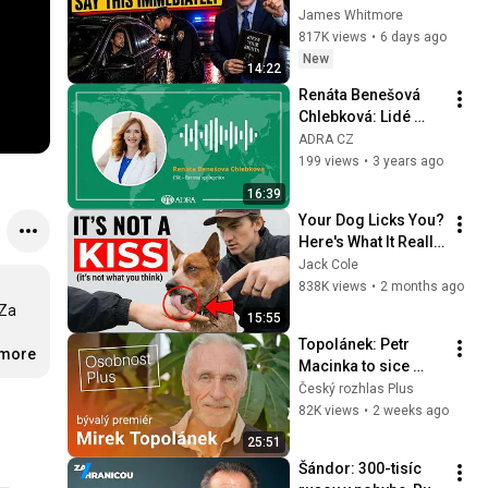
Say THIS 
James Whitmore
前】｜選挙ドットコ
Immediately (It's a 
817K views
•
6 days ago
ム
Trap)
New
14:22
Renáta Benešová 
Chlebková: Lidé 
jsou dobří
ADRA CZ
199 views
•
3 years ago
16:39
Your Dog Licks You? 
Here's What It Really 
Means (SHOCKING)
Jack Cole
838K views
•
2 months ago
Za 
15:55
Topolánek: Petr 
.more
Macinka to sice 
hraje velmi 
Český rozhlas Plus
agresivně, ale v 
82K views
•
2 weeks ago
reálné politice to 
25:51
taková tragédie není
Šándor: 300-tisíc 