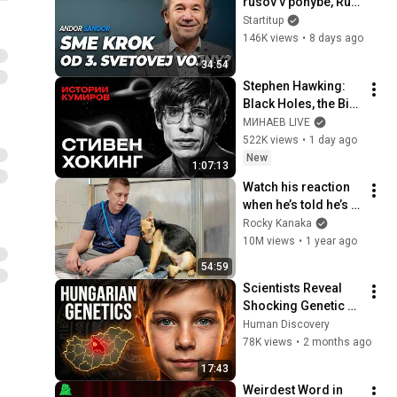
rusov v pohybe, Rusi 
chystajú 
Startitup
mobilizáciu
146K views
•
8 days ago
34:54
Stephen Hawking: 
Black Holes, the Big 
Bang, and the End of 
МИНАЕВ LIVE
the Universe / Idol 
522K views
•
1 day ago
Stories / MINAEV
New
1:07:13
Watch his reaction 
when he’s told he’s a 
GOOD BOY for the 
Rocky Kanaka
first time 🥹
10M views
•
1 year ago
54:59
Scientists Reveal 
Shocking Genetic 
Origin of 
Human Discovery
Hungarians
78K views
•
2 months ago
17:43
Weirdest Word in 