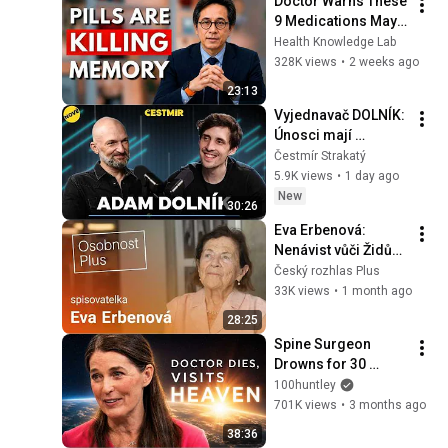
Doctor Warns These 
9 Medications May 
Cause Memory Loss 
Health Knowledge Lab
After 60 - Dr. William 
328K views
•
2 weeks ago
Li
23:13
Vyjednavač DOLNÍK: 
Únosci mají 
rukojmího, rodina 
Čestmír Strakatý
strach, základ je 
5.9K views
•
1 day ago
ustát tlak a 
New
30:26
nepodělat se
Eva Erbenová: 
Nenávist vůči Židům 
je tisíciletá. Dnes tu 
Český rozhlas Plus
není 
33K views
•
1 month ago
antisemitismus, ale 
28:25
antiizraelismus
Spine Surgeon 
Drowns for 30 
Minutes —Comes 
100huntley
Back With a List
701K views
•
3 months ago
38:36