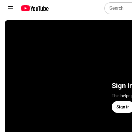
Sign i
This helps
Sign in