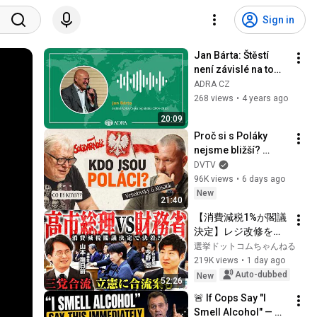
Sign in
Jan Bárta: Štěstí 
není závislé na tom, 
kolik toho máme
ADRA CZ
268 views
•
4 years ago
20:09
Proč si s Poláky 
nejsme bližší? 
„Poláci jsou 
DVTV
připraveni jít do 
96K views
•
6 days ago
plnejch a o Rusech 
New
21:40
nemají iluze.“
【消費減税1%が閣議
決定】レジ改修を巡
る攻防と自民党内の
選挙ドットコムちゃんねる
激しい葛藤／中道・
219K views
•
1 day ago
立憲・公明の3党合流
Auto-dubbed
New
52:26
構想に浮上した「第4
🚨 If Cops Say "I 
の選択肢」とは？
Smell Alcohol" — 
【今野忍×山本期日