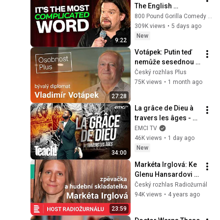
The English 
Language | ISMO | 
800 Pound Gorilla Comedy Slices
Hello
309K views
•
5 days ago
New
9:22
Votápek: Putin teď 
nemůže sesednou z 
tygra a říct, že 
Český rozhlas Plus
zastaví válku na 
75K views
•
1 month ago
Ukrajině
27:28
La grâce de Dieu à 
travers les âges - 
Teach! - Athoms 
EMCI TV
Mbuma
46K views
•
1 day ago
New
34:00
Markéta Irglová: Ke 
Glenu Hansardovi 
jsem vzhlížela. Bez 
Český rozhlas Radiožurnál
něj bych se možná 
94K views
•
4 years ago
do psaní nepustila
23:59