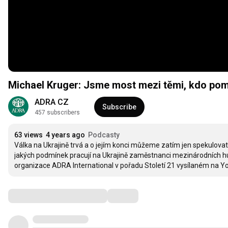
Michael Kruger: Jsme most mezi těmi, kdo pomoc
ADRA CZ
Subscribe
457 subscribers
63 views
4 years ago
Podcasty
Válka na Ukrajině trvá a o jejím konci můžeme zatím jen spekulovat
jakých podmínek pracují na Ukrajině zaměstnanci mezinárodních hum
organizace ADRA International v pořadu Století 21 vysílaném na You
Comments