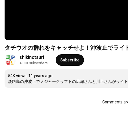
タチウオの群れをキャッチせよ！沖波止でライトショ
shikinotsuri
Subscribe
40.3K subscribers
54K views
11 years ago
淡路島の沖波止でメジャークラフトの広瀬さんと川上さんがライ
Comments are 