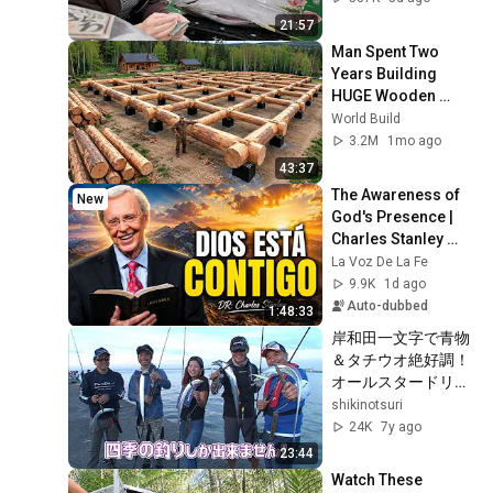
21:57
Man Spent Two 
Years Building 
HUGE Wooden 
House for his 
World Build
Family | Start to 
3.2M
1mo ago
Finish by 
43:37
@bjornbrenton
The Awareness of 
New
God's Presence | 
Charles Stanley 
Devotional
La Voz De La Fe
9.9K
1d ago
Auto-dubbed
1:48:33
岸和田一文字で青物
＆タチウオ絶好調！
オールスタードリー
ムマッチ・タチウオ
shikinotsuri
バトル！（四季の釣
24K
7y ago
り/2018年10月5日
23:44
放送）
Watch These 