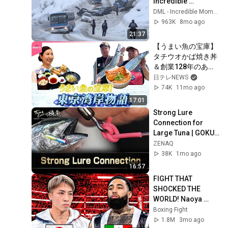
Incredible 
Moments #10
DML - Incredible Moments
963K
8mo ago
21:37
【うまい魚の宝庫】
タチウオかば焼き丼
＆創業128年のあさ
り御膳！東京湾岸物
日テレNEWS
語『every.特集』
74K
11mo ago
17:01
Strong Lure 
Connection for 
Large Tuna | GOKUI 
- TUNA CASTING 
ZENAQ
TUTORIALS #8
38K
1mo ago
16:57
FIGHT THAT 
SHOCKED THE 
WORLD! Naoya 
Inoue (Japan) vs 
Boxing Fight
Luis Nery (Mexico) | 
1.8M
3mo ago