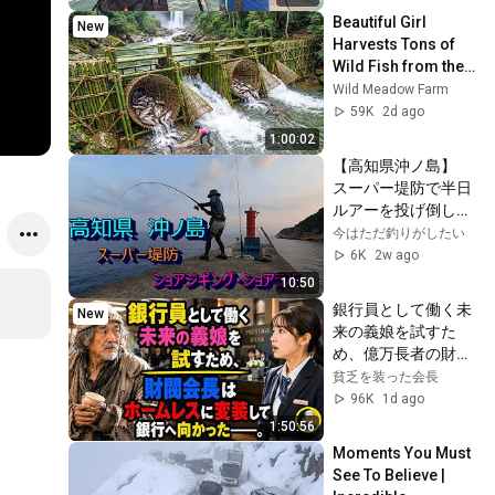
Beautiful Girl 
New
Harvests Tons of 
Wild Fish from the 
Da River and 
Wild Meadow Farm
Transports Them to 
59K
2d ago
Market to Sell
1:00:02
【高知県沖ノ島】　
スーパー堤防で半日
ルアーを投げ倒した
結果・・・
今はただ釣りがしたい
6K
2w ago
10:50
銀行員として働く未
New
来の義娘を試すた
め、億万長者の財閥
会長はホームレスの
貧乏を装った会長
ような格好に身をや
96K
1d ago
つし、銀行へ向かっ
1:50:56
た――。
Moments You Must 
See To Believe | 