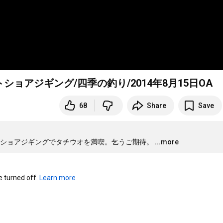
アジギング/四季の釣り/2014年8月15日OA
68
Share
Save
トショアジギングでタチウオを満喫。乞うご期待。
...more
turned off. 
Learn more