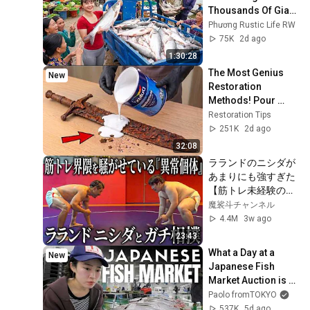
Thousands Of Giant 
Fish From Farmers' 
Phương Rustic Life RW
Nets | Village 
75K
2d ago
Market Sold Out
1:30:28
The Most Genius 
New
Restoration 
Methods! Pour 
paint onto old rusty 
Restoration Tips
sword You'll be 
251K
2d ago
surprised the 
32:08
results
ラランドのニシダが
あまりにも強すぎた
【筋トレ未経験の異
常個体】
魔裟斗チャンネル
4.4M
3w ago
23:43
What a Day at a 
New
Japanese Fish 
Market Auction is 
like
Paolo fromTOKYO
537K
5d ago