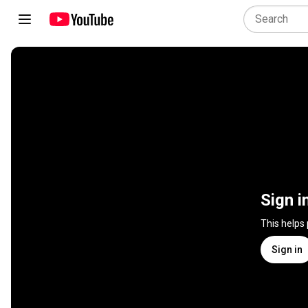
Sign i
This helps
Sign in