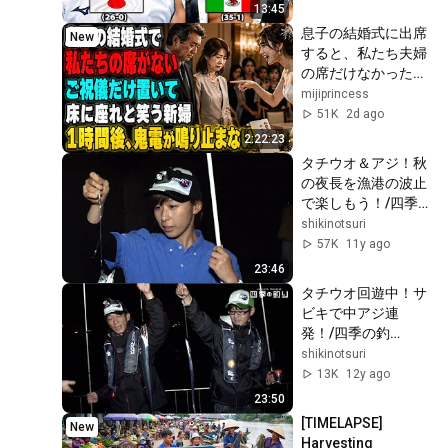
KO Highlights HD
13:45
息子の結婚式に出席
New
すると、私たち夫婦
の席だけなかった。
新婦は笑って「ご祝
mijiprincess
儀だけ置いたら床に
51K
2d ago
でも座ってください
2:22:23
w」夫は「帰ろ
タチウオ＆アジ！秋
う…」私も黙って式
の夜長を漁港の波止
場を後にした――1
で楽しもう！/四季
時間後、新婦から鬼
の釣り/2014年10月
shikinotsuri
のように電話が鳴り
24日OA
57K
11y ago
始めた
23:46
タチウオ回遊中！サ
ビキで中アジ連
発！/四季の釣
り/2013年11月1日
shikinotsuri
OA
13K
12y ago
23:50
[TIMELAPSE] 
New
Harvesting 