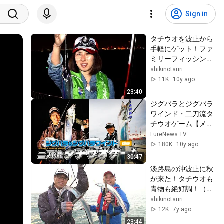
Sign in
タチウオを波止から
手軽にゲット！ファ
ミリーフィッシング
を楽しもう！/四季
shikinotsuri
の釣り/2015年10月
11K
10y ago
30日OA
23:40
ジグパラとジグパラ
ワインド・二刀流タ
チウオゲーム【メジ
ャークラフト】
LureNews.TV
180K
10y ago
30:47
淡路島の沖波止に秋
が来た！タチウオも
青物も絶好調！（四
季の釣り/2018年9月
shikinotsuri
28日放送）
12K
7y ago
23:44