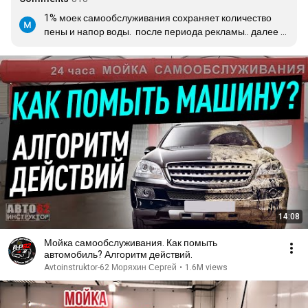
1% моек самообслуживания сохраняет количество 
пены и напор воды.  после периода рекламы.. далее 
насинают экономить()
14:08
Мойка самообслуживания. Как помыть
автомобиль? Алгоритм действий.
Avtoinstruktor-62 Моряхин Сергей
•
1.6M views