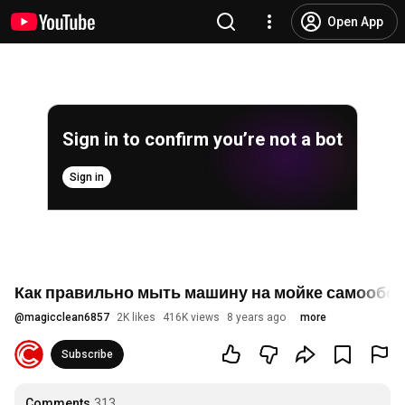
Open App
Sign in to confirm you’re not a bot
Sign in
Как правильно мыть машину на мойке самообс
@
magicclean6857
2K likes
416K views
8 years ago
more
Subscribe
Comments
313