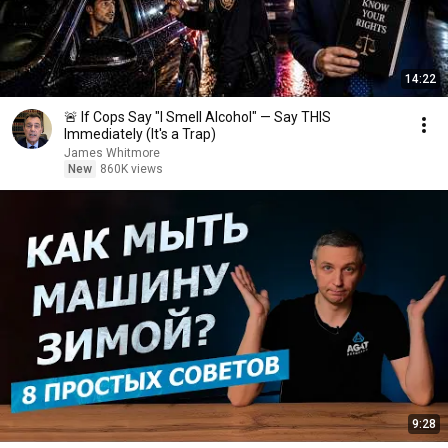
14:22
🚨 If Cops Say "I Smell Alcohol" — Say THIS
Immediately (It's a Trap)
James Whitmore
New
860K views
9:28