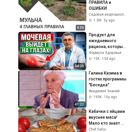
ПРАВИЛА и 
ОШИБКИ
Садовая видеошкола "Сияние"
1.3M
5y ago
9:55
Продукт для 
ежедневного 
рациона, который 
может помочь 
Формула Здоровья
борьбе с подагрой
15K
13d ago
—начните есть его 
54:25
уже сегодя!
Галина Кизима в 
гостях программы 
"Беседка"
Академия Знаний
193K
10y ago
41:22
Кабачки с яйцами 
вкуснее мяса! 
Мало кто знает 
секрет! Бабушка 
Chef Gafur