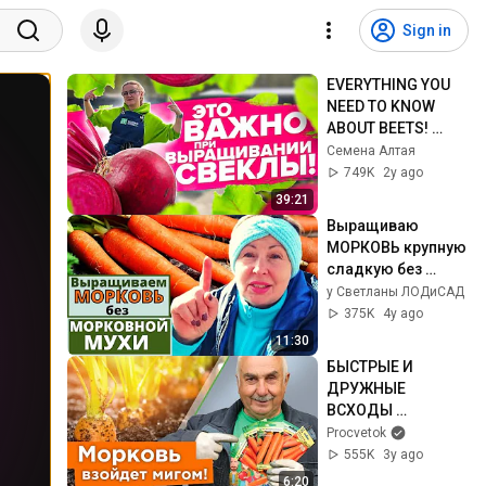
Sign in
EVERYTHING YOU 
NEED TO KNOW 
ABOUT BEETS! 
Growing Beets
Семена Алтая
749K
2y ago
39:21
Выращиваю 
МОРКОВЬ крупную 
сладкую без 
морковной мухи. 
у Светланы ЛОДиСАД
Пять советов для 
375K
4y ago
вас
11:30
БЫСТРЫЕ И 
ДРУЖНЫЕ 
ВСХОДЫ 
МОРКОВИ БЕЗ 
Procvetok
ПРОРЕЖИВАНИЯ! 
555K
3y ago
Агроном 
6:20