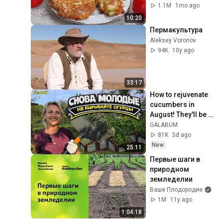
научила готовить 
1.1M
1mo ago
рецепт за 15 минут
10:20
Пермакультура
Aleksey Voronov
94K
10y ago
33:17
How to rejuvenate 
cucumbers in 
August! They'll be 
overflowing with 
GALABUM
harvest until 
81K
5d ago
November.
New
25:11
Первые шаги в 
природном 
земледелии
Ваше Плодородие
1M
11y ago
1:04:18