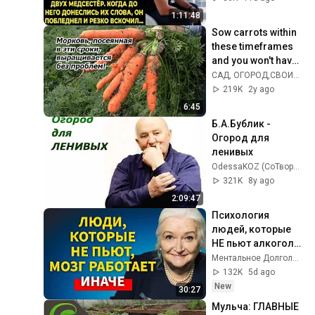
на лавочку в 
1:11:48
коридоре...
Sow carrots within 
these timeframes 
and you won't have 
any problems 
САД, ОГОРОД,СВОИМИ РУКАМИ
growing them!
219K
2y ago
6:45
Б.А.Бублик - 
Огород для 
ленивых
OdessaKOZ (СоТворение)
321K
8y ago
2:09:47
Психология 
людей, которые 
НЕ пьют алкоголь 
(согласно 
Ментальное Долголетие and 2 more
нейронауке) | 
132K
5d ago
Татьяна 
New
30:27
Черниговская
Мульча: ГЛАВНЫЕ 