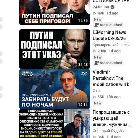
COLLAPSE OF THE 
RUSSIAN 
24 Канал
FEDERATION WILL 
49K
1d ago
HAPPEN SUDDENLY. 
New
12:35
Putin CA...
Auto-dubbed
💥Morning News 
Update 08/05/26
Крамаровский в эфире
238K
1d ago
New
Auto-dubbed
35:28
Vladimir 
Pastukhov: The 
mobilization will be 
secret and targeted
Эхо
55K
18h ago
New
14:14
Попрощавшись с 
умирающей 
женой, мужчина 
вышел из палаты 
Сценарий Судьбы
и обессиленно сел 
36K
11d ago