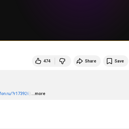
474
Share
Save
fon.ru/?r173926
)
...more
…