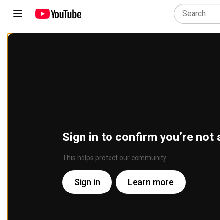
Sign in to confirm you’re not 
This helps protect our community
Sign in
Learn more