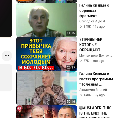
поделился 
Галина Кизима о 
хитростью при 
сорняках 
посеве моркови
фрагмент 
выступления
Огород от А до Я
145K
11y ago
11:25
7 ПРИВЫЧЕК, 
КОТОРЫЕ 
ОБРАЩАЮТ 
СТАРЕНИЕ ВСПЯТЬ 
Ментальное Долголетие
ПОСЛЕ 60 ЛЕТ | 
87K
1mo ago
Татьяна 
20:37
Черниговская
Галина Кизима в 
гостях программы 
"Полезная 
консультация"
Академия Знаний
140K
10y ago
50:16
🤯AUSLÄDER: THIS 
IS THE END! THE 