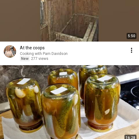
5:50
At the coops
Cooking with Pam Davidson
New
277 views
16:28