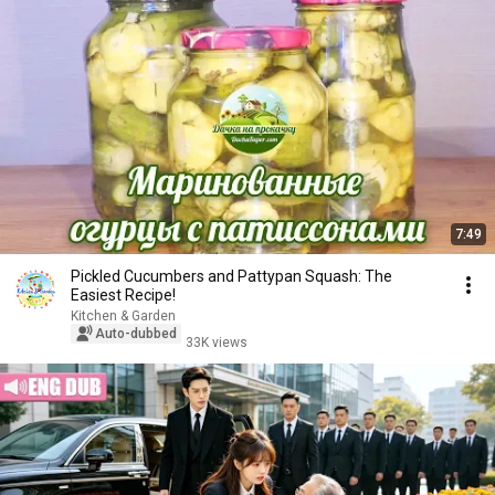
7:49
Pickled Cucumbers and Pattypan Squash: The
Easiest Recipe!
Kitchen & Garden
Auto-dubbed
33K views