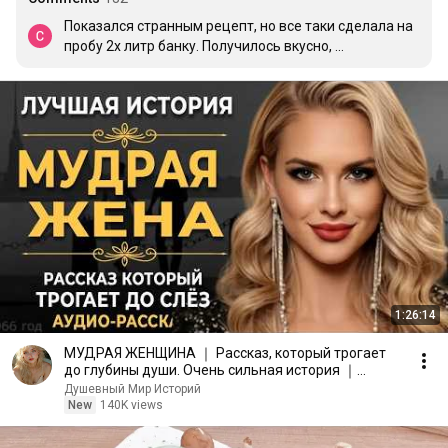
Показался странным рецепт, но все таки сделала на 
пробу 2х литр банку. Получилось вкусно, 
малосоленые патисончики' совсем не кислые и не 
сладкие. А то привыкли все если маринад, то много 
уксуса и много сахара. Рекомендую попробовать, не 
попробуешь - не узнаешь.
1:26:14
МУДРАЯ ЖЕНЩИНА ｜ Рассказ, который трогает
до глубины души. Очень сильная история ｜
Аудио рассказ.
Душевный Мир Историй
New
140K views