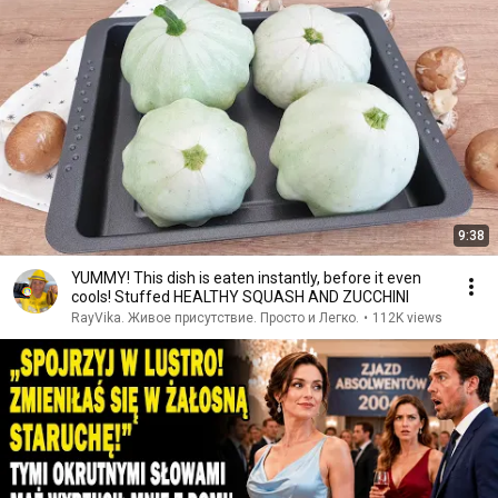
9:38
YUMMY! This dish is eaten instantly, before it even
cools! Stuffed HEALTHY SQUASH AND ZUCCHINI
RayVika. Живое присутствие. Просто и Легко.
•
112K views