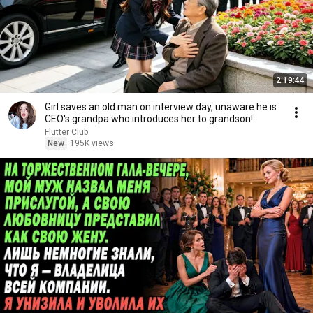
2:19:44
Girl saves an old man on interview day, unaware he is
CEO's grandpa who introduces her to grandson!
Flutter Club
New
195K views