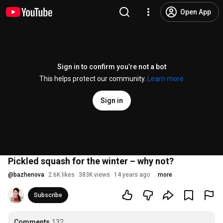
Open App
Sign in to confirm you’re not a bot
This helps protect our community.
Learn more
Sign in
Pickled squash for the winter – why not?
@
bazhenova
2.6K likes
383K views
14 years ago
more
Subscribe
Comments
132