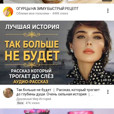
ОГУРЦЫ НА ЗИМУ БЫСТРЫЙ РЕЦЕПТ
Оближи мне пальчики
•
449K views
1:45:32
Так больше не будет ｜ Рассказ, который трогает
до глубины души. Очень сильная история ｜
Аудиорассказ
Душевный Мир Историй
New
47K views