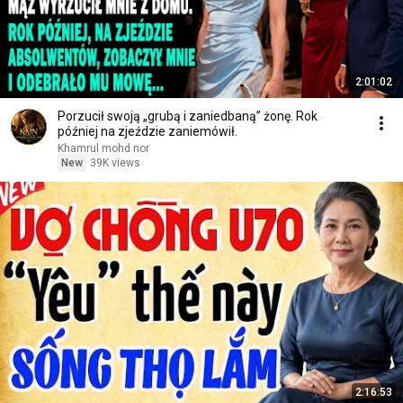
2:01:02
Porzucił swoją „grubą i zaniedbaną” żonę. Rok
później na zjeździe zaniemówił.
Khamrul mohd nor
New
39K views
2:16:53