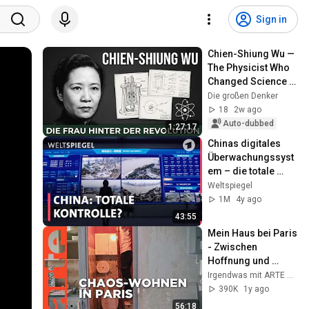
Sign in
Chien-Shiung Wu — 
The Physicist Who 
Changed Science | 
Documentary
Die großen Denker
18
2w ago
Auto-dubbed
1:27:17
Chinas digitales 
Überwachungssyst
em – die totale 
Kontrolle? | 
Weltspiegel
Weltspiegel
1M
4y ago
43:55
Mein Haus bei Paris 
- Zwischen 
Hoffnung und 
Verzweiflung | 
Irgendwas mit ARTE und Kultur
Dokumentarfilm HD 
390K
1y ago
| ARTE
56:18