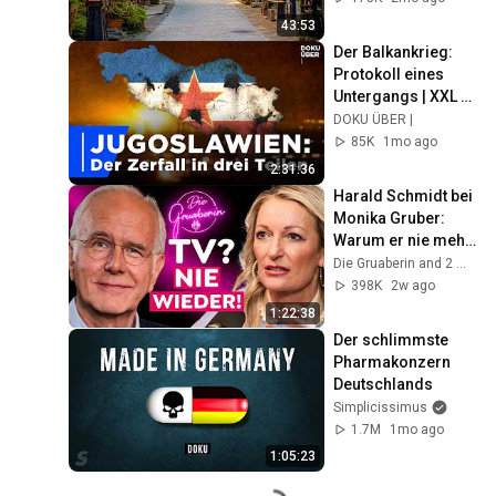
43:53
Der Balkankrieg: 
Protokoll eines 
Untergangs | XXL 
Doku
DOKU ÜBER |
85K
1mo ago
2:31:36
Harald Schmidt bei 
Monika Gruber: 
Warum er nie mehr 
ins Fernsehen 
Die Gruaberin and 2 more
zurückkehrt!
398K
2w ago
1:22:38
Der schlimmste 
Pharmakonzern 
Deutschlands
Simplicissimus
1.7M
1mo ago
1:05:23