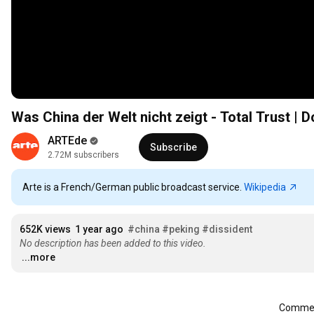
Was China der Welt nicht zeigt - Total Trust |
ARTEde
Subscribe
2.72M subscribers
Arte is a French/German public broadcast service.
Wikipedia
652K views
1 year ago
#china
#peking
#dissident
No description has been added to this video.
...more
Comment