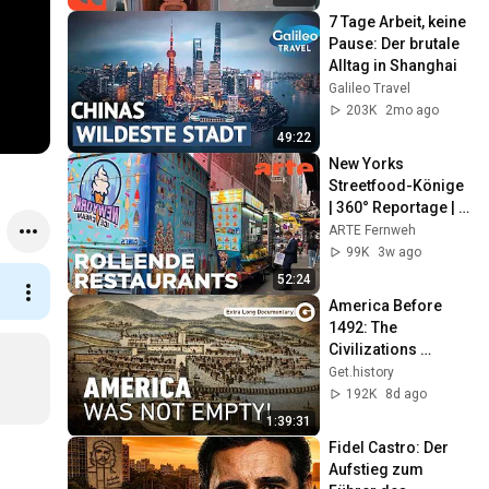
7 Tage Arbeit, keine 
Pause: Der brutale 
Alltag in Shanghai
Galileo Travel
203K
2mo ago
49:22
New Yorks 
Streetfood-Könige 
| 360° Reportage | 
ARTE Fernweh
ARTE Fernweh
99K
3w ago
52:24
America Before 
1492: The 
Civilizations 
History Forgot | 
Get.history
Extra Long 
192K
8d ago
Documentary
1:39:31
Fidel Castro: Der 
Aufstieg zum 