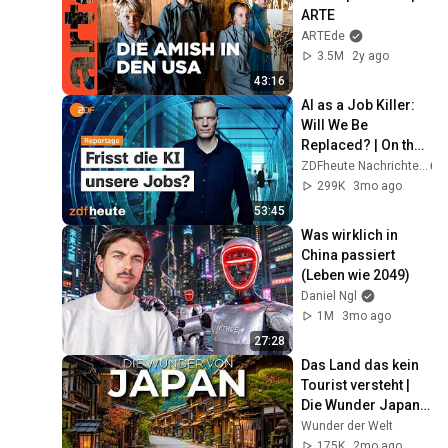
ARTE
ARTEde
3.5M
2y ago
43:16
AI as a Job Killer: 
Will We Be 
Replaced? | On the 
Pulse
ZDFheute Nachrichten
299K
3mo ago
53:45
Was wirklich in 
China passiert 
(Leben wie 2049)
Daniel Ngl
1M
3mo ago
27:28
Das Land das kein 
Tourist versteht | 
Die Wunder Japans 
🇯🇵
Wunder der Welt
175K
2mo ago