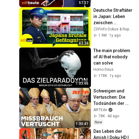
auslandsjournal
57:37
Deutsche Straftäter 
in Japan: Leben 
zwischen 
Einsamkeit und Drill 
ZDFinfo Dokus & Reportagen
| ZDFinfo Doku
1.9M
1y ago
43:34
The main problem 
of AI that nobody 
can solve
Homo Deus
178K
1y ago
1:03:46
Schweigen und 
Vertuschen: Die 
Todsünden der 
katholischen Kirche 
ARTEde
| Doku HD Reupload 
78K
4d ago
| ARTE
New
1:30:41
Das Leben der 
Amish | Doku HD | 