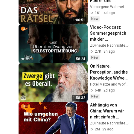
Führer des 
kommunistischen 
Verborgene Wahrhei
Kubas – Eine 
161
4d ago
bewegende 
New
1:06:51
Dokumentation
Video-Podcast: 
Sommergespräch 
mit der 
Psychologin 
ZDFheute Nachrichten
Franca Cerutti | 
27K
8h ago
Lanz + Precht, 
New
58:24
Folge 257
On Nature, 
Perception, and the 
Knowledge We've 
Lost – 
Hotel Matze and Wolf-Dieter Storl
Ethnobotanist Wolf-
64K
2d ago
Dieter Storl
New
1:58:32
Abhängig von 
China: Warum wir 
nicht einfach 
"Schluss machen" 
ZDFheute Nachrichten
können | 
2M
2y ago