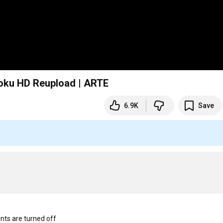
 Doku HD Reupload | ARTE
6.9K
Save
s are turned off