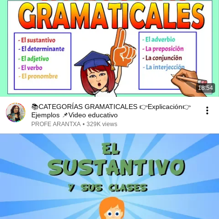
18:54
📚CATEGORÍAS GRAMATICALES 👉Explicación👉
Ejemplos 📌Video educativo
PROFE ARANTXA
•
329K views