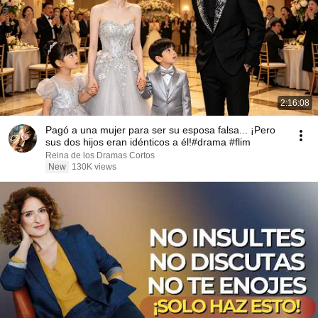
2:16:08
Pagó a una mujer para ser su esposa falsa... ¡Pero
sus dos hijos eran idénticos a él!#drama #flim
Reina de los Dramas Cortos
New
130K views