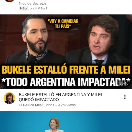
Nido de Secretos
New
5.7K views
35:46
BUKELE ESTALLÓ EN ARGENTINA Y MILEI
QUEDÓ IMPACTADO
El Peluca Milei Cortos
•
9.2M views