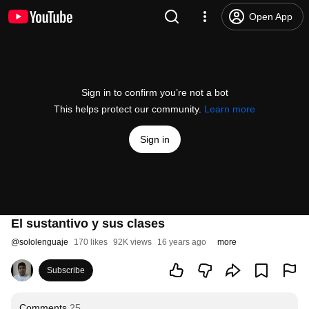
Open App
Sign in to confirm you’re not a bot
This helps protect our community.
Learn more
Sign in
El sustantivo y sus clases
@
sololenguaje
170 likes
92K views
16 years ago
more
Subscribe
Comments
25