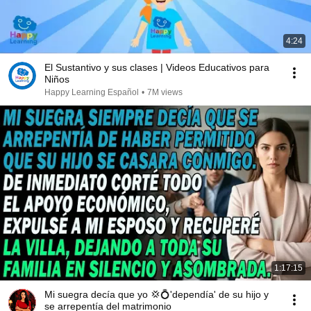
4:24
El Sustantivo y sus clases | Videos Educativos para
Niños
Happy Learning Español
•
7M views
1:17:15
Mi suegra decía que yo 💢💍'dependía' de su hijo y
se arrepentía del matrimonio