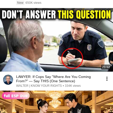
New
650K views
21:12
LAWYER: If Cops Say "Where Are You Coming
From?" — Say THIS (One Sentence)
WALTER | KNOW YOUR RIGHTS
•
334K views