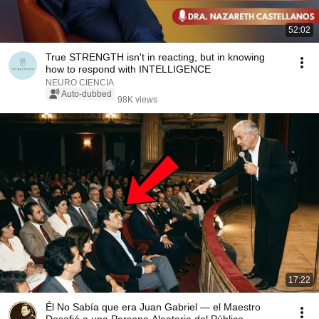
52:02
True STRENGTH isn't in reacting, but in knowing
how to respond with INTELLIGENCE
NEURO CIENCIA
Auto-dubbed
98K views
17:22
Él No Sabía que era Juan Gabriel — el Maestro
Desafió a una Persona Aleatoria del Público