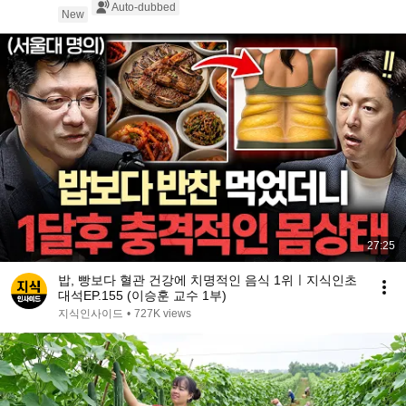
Auto-dubbed
New
27:25
밥, 빵보다 혈관 건강에 치명적인 음식 1위ㅣ지식인초
대석EP.155 (이승훈 교수 1부)
지식인사이드
•
727K views