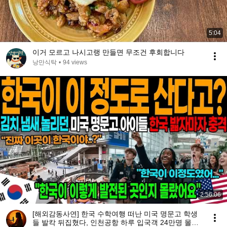
5:04
이거 모르고 나시고랭 만들면 무조건 후회합니다
낭만식탁
•
94 views
2:56:06
[해외감동사연] 한국 수학여행 떠난 미국 명문고 학생
들 발칵 뒤집혔다, 인천공항 하루 입국객 24만명 몰려