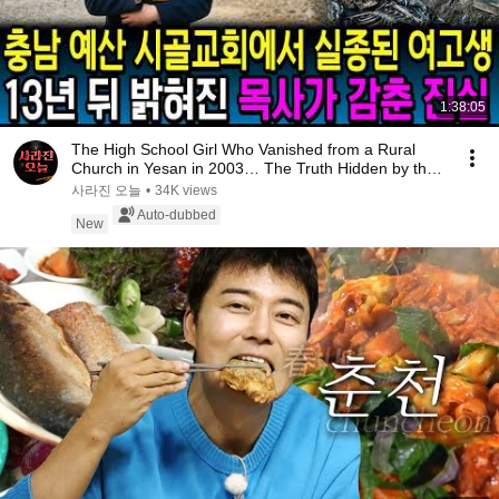
1:38:05
The High School Girl Who Vanished from a Rural
Church in Yesan in 2003… The Truth Hidden by the
P...
사라진 오늘
•
34K views
Auto-dubbed
New