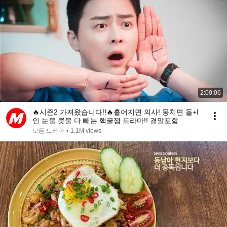
2:00:06
🔥시즌2 가져왔습니다!!🔥흩어지면 의사! 뭉치면 돌+I
인 눈물 콧물 다 빼는 핵꿀잼 드라마!! 결말포함
모든 드라마
•
1.1M views