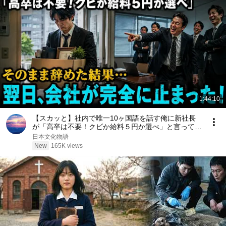
1:44:10
【スカッと】社内で唯一10ヶ国語を話す俺に新社長
が「高卒は不要！クビか給料５円か選べ」と言ってき
た。そのまま辞めた結果
日本文化物語
New
165K views