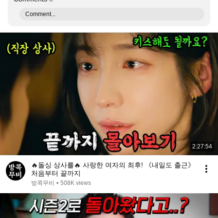
Comment...
2:27:54
🔥돌싱 상사를🔥 사랑한 여자의 최후! 《내일도 출근》
처음부터 끝까지
방콕무비
•
508K views