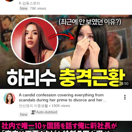
아수라장!
K-감동스토리
New
79K views
26:50
A candid confession covering everything from
scandals during her prime to divorce and her
experie...
안선영의 이중생활
•
190K views
Auto-dubbed
New