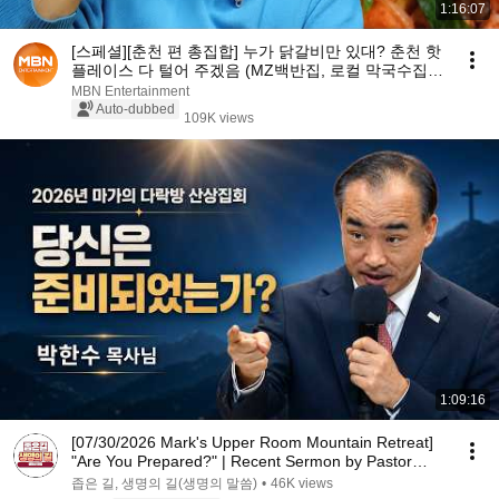
1:16:07
[스페셜][춘천 편 총집합] 누가 닭갈비만 있대? 춘천 핫
플레이스 다 털어 주겠음 (MZ백반집, 로컬 막국수집,
누룽지 정식 등) #전현무계획
MBN Entertainment
Auto-dubbed
109K views
1:09:16
[07/30/2026 Mark's Upper Room Mountain Retreat]
"Are You Prepared?" | Recent Sermon by Pastor
Par...
좁은 길, 생명의 길(생명의 말씀)
•
46K views