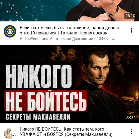
28:10
Если ты хочешь быть счастливее, начни день с
этих 10 привычек | Татьяна Черниговская
НейроРесет and Ментальное Долголетие
•
134K views
35:37
Никого НЕ БОЙТЕСЬ. Как стать тем, кого
УВАЖАЮТ и БОЯТСЯ (Секреты Макиавелли)