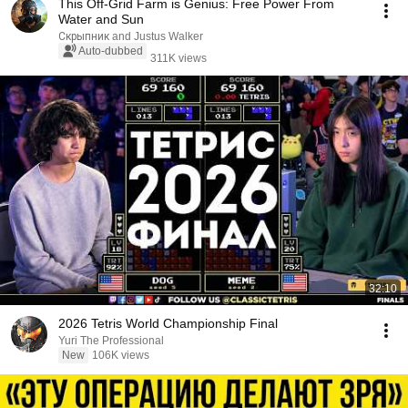
This Off-Grid Farm is Genius: Free Power From
Water and Sun
Скрыпник and Justus Walker
Auto-dubbed
311K views
32:10
2026 Tetris World Championship Final
Yuri The Professional
New
106K views