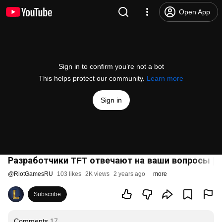
Open App
Sign in to confirm you’re not a bot
This helps protect our community.
Learn more
Sign in
Разработчики TFT отвечают на ваши вопросы | 5 
@
RiotGamesRU
103 likes
2K views
2 years ago
more
Subscribe
Comments
17