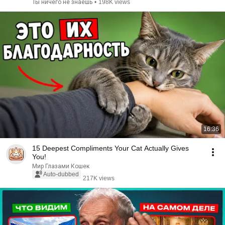
Ты ничего не знаешь
•
198K views
16:36
15 Deepest Compliments Your Cat Actually Gives
You!
Мир Глазами Кошек
Auto-dubbed
217K views