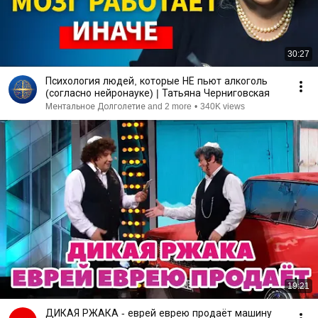
30:27
Психология людей, которые НЕ пьют алкоголь
(согласно нейронауке) | Татьяна Черниговская
Ментальное Долголетие and 2 more
•
340K views
19:21
ДИКАЯ РЖАКА - еврей еврею продаёт машину