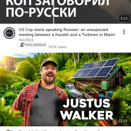
3:13
US Cop starts speaking Russian: an unexpected
meeting between a Kazakh and a Turkmen in Miami
ЛенТВ24
Auto-dubbed
787K views
22:25