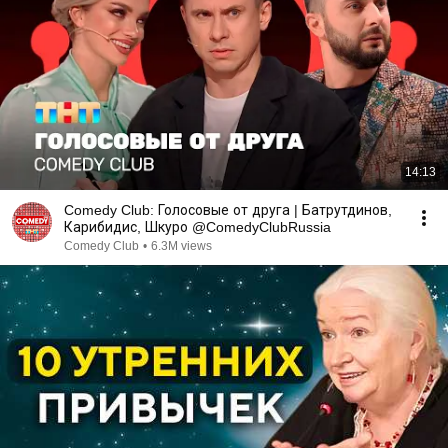
14:13
Comedy Club: Голосовые от друга | Батрутдинов,
Карибидис, Шкуро @ComedyClubRussia
Comedy Club
•
6.3M views