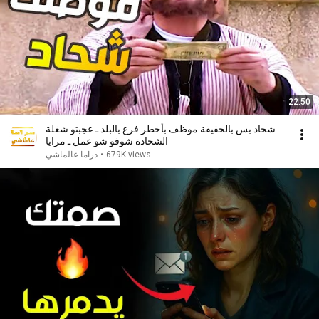
22:50
شحاد بس بالحقيقة موظف بأخطر فرع بالبلد ـ عجبتو شغلة
الشحادة شوفو شو عمل ـ مرايا
679K views
•
دراما عالماشي