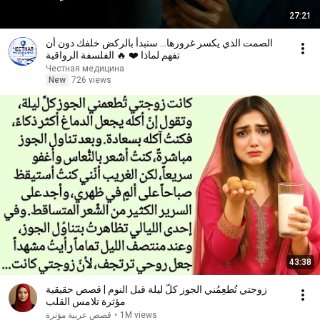
27:21
الصمت الذي يكسر غرورها… ستبدأ بالركض خلفك دون أن
تفهم لماذا ❤️ 🔥 الفلسفة الرواقية
Честная медицина
New
726 views
43:38
زوجتي تُطعِمُني الجوز كلَّ ليلة قبل النوم | قصص حقيقية
مؤثرة تلامس القلب
1M views
•
قصص عربية مؤثرة