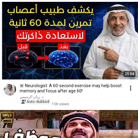
25:04
🚨 Neurologist: A 60-second exercise may help boost
memory and focus after age 60!
د. رِيان الرسمي
Auto-dubbed
15K views