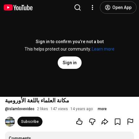
Open App
Sign in to confirm you’re not a bot
This helps protect our community.
Learn more
Sign in
مكانة العلماء باللغة الأورومية
@
islamlovevideo
2 likes
147 views
14 years ago
more
Subscribe
Comments