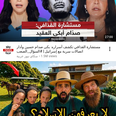
27:00
مستشارة القذافي تكشف أسراره: بكى صدام حسين وأدار
اتصالات سرية مع إسرائيل | #السؤال_الصعب
1.5M views
•
سكاي نيوز عربية