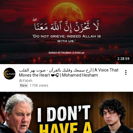
2:28:59
أرح سمعك وقلبك بالقرآن - صوت يهز القلب | A Voice That
Moves the Heart ❤️🎧 | Mohamed Hesham
Al-Fateh
New
170K views