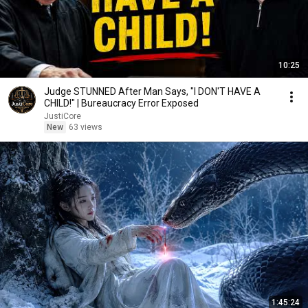
10:25
Judge STUNNED After Man Says, "I DON'T HAVE A
CHILD!" | Bureaucracy Error Exposed
JustiCore
New
63 views
1:45:24