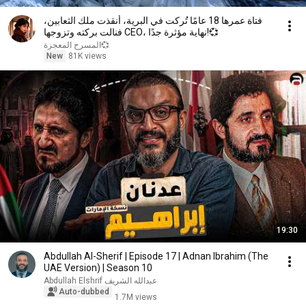
فتاة عمرها 18 عامًا تُركت في البرية، أنقذت ملك الثعابين،
فنالت بركته وتزوجها CEO، نهاية مؤثرة جدًا!💞
💞المسرح المعجزة
New
81K views
19:30
Abdullah Al-Sherif | Episode 17 | Adnan Ibrahim (The
UAE Version) | Season 10
عبدالله الشريف Abdullah Elshrif
Auto-dubbed
1.7M views