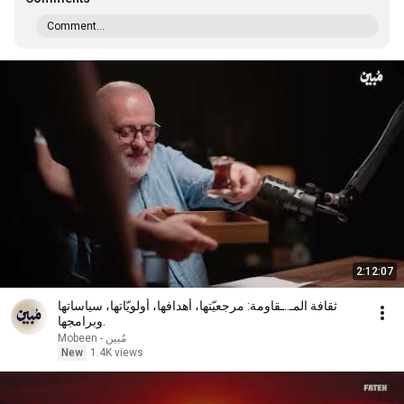
Comment...
2:12:07
ثقافة المـ..ـقاومة: مرجعيّتها، أهدافها، أولويّاتها، سياساتها
وبرامجها.
Mobeen - مُبين
New
1.4K views