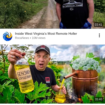
22:41
Inside West Virginia's Most Remote Holler
RocaNews
•
10M views
35:40