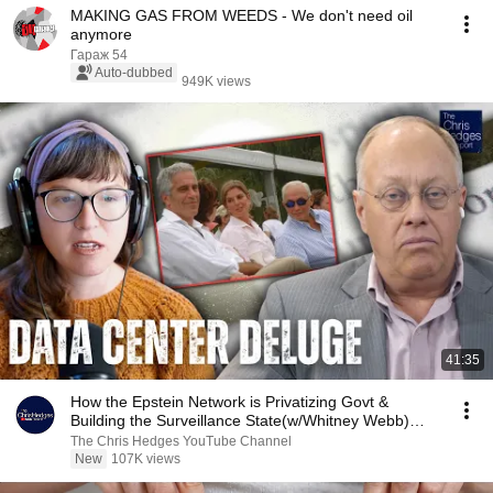
MAKING GAS FROM WEEDS - We don't need oil
anymore
Гараж 54
Auto-dubbed
949K views
41:35
How the Epstein Network is Privatizing Govt &
Building the Surveillance State(w/Whitney Webb)
|TCHR
The Chris Hedges YouTube Channel
New
107K views