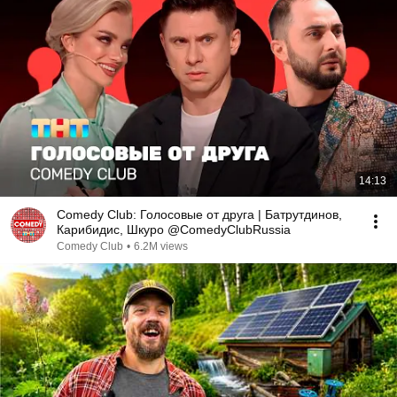
14:13
Comedy Club: Голосовые от друга | Батрутдинов,
Карибидис, Шкуро @ComedyClubRussia
Comedy Club
•
6.2M views