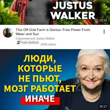
22:25
This Off-Grid Farm is Genius: Free Power From
Water and Sun
Скрыпник and Justus Walker
Auto-dubbed
284K views
30:27