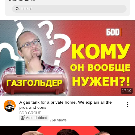
Comment...
17:10
A gas tank for a private home. We explain all the
pros and cons.
BDD GROUP
Auto-dubbed
76K views