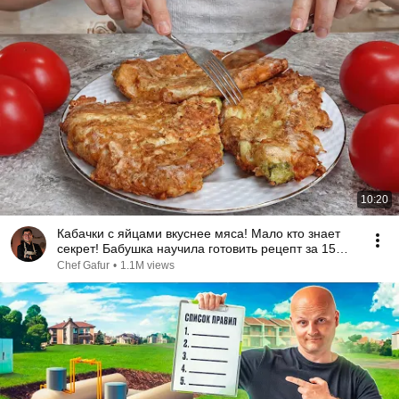
10:20
Кабачки с яйцами вкуснее мяса! Мало кто знает
секрет! Бабушка научила готовить рецепт за 15
минут
Chef Gafur
•
1.1M views