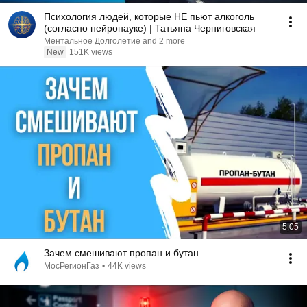
Психология людей, которые НЕ пьют алкоголь
(согласно нейронауке) | Татьяна Черниговская
Ментальное Долголетие and 2 more
New
151K views
5:05
Зачем смешивают пропан и бутан
МосРегионГаз
•
44K views