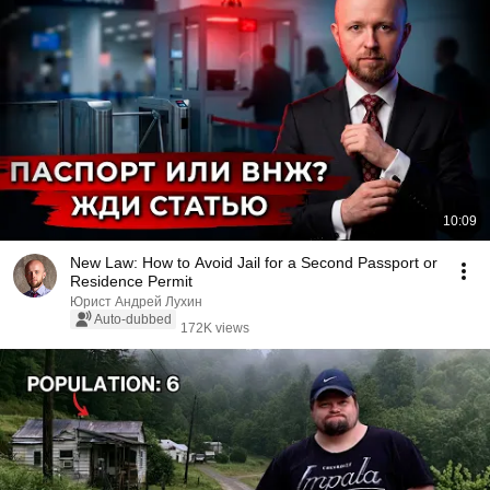
10:09
New Law: How to Avoid Jail for a Second Passport or
Residence Permit
Юрист Андрей Лухин
Auto-dubbed
172K views