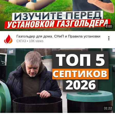
6:00
Газгольдер для дома. СНиП и Правила установки
СКГАЗ
•
10K views
31:22