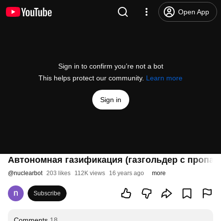
Open App
Sign in to confirm you’re not a bot
This helps protect our community.
Learn more
Sign in
Автономная газификация (газгольдер с пропан
@
nuclearbot
203 likes
112K views
16 years ago
more
Subscribe
Comments
18