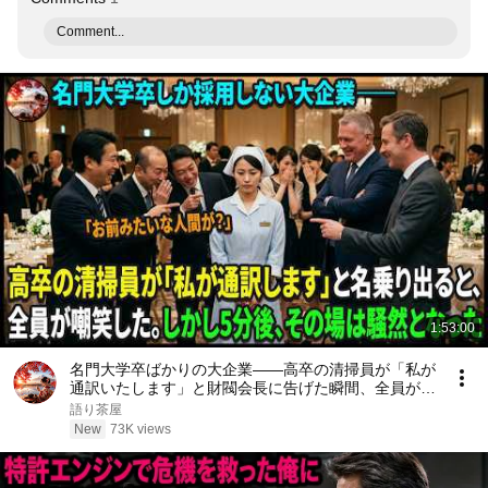
Comment...
1:53:00
名門大学卒ばかりの大企業――高卒の清掃員が「私が
通訳いたします」と財閥会長に告げた瞬間、全員が嘲
笑した。しかし5分後、その場は静まり返った。#動
語り茶屋
エピソード#老後の物語 #家族の物語
New
73K views