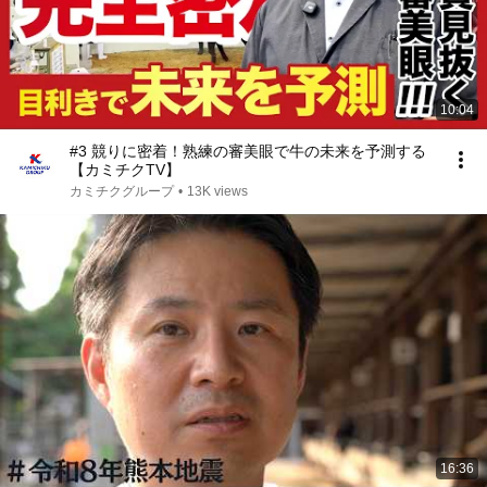
10:04
#3 競りに密着！熟練の審美眼で牛の未来を予測する
【カミチクTV】
カミチクグループ
•
13K views
16:36