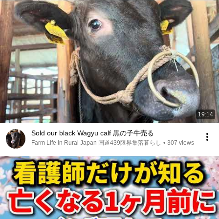
19:14
Sold our black Wagyu calf 黒の子牛売る
Farm Life in Rural Japan 国道439限界集落暮らし
•
307 views