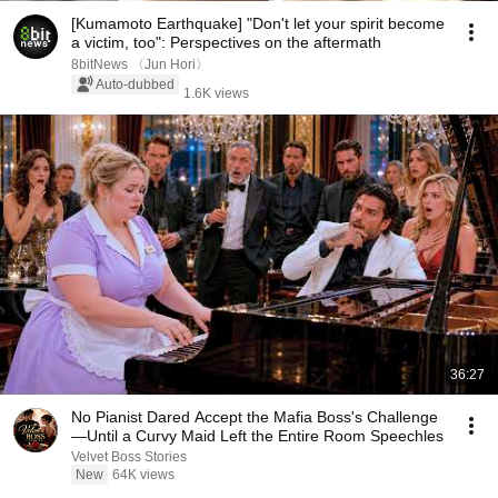
[Kumamoto Earthquake] "Don't let your spirit become
a victim, too": Perspectives on the aftermath
8bitNews 〈Jun Hori〉
Auto-dubbed
1.6K views
36:27
No Pianist Dared Accept the Mafia Boss's Challenge
—Until a Curvy Maid Left the Entire Room Speechles
Velvet Boss Stories
New
64K views