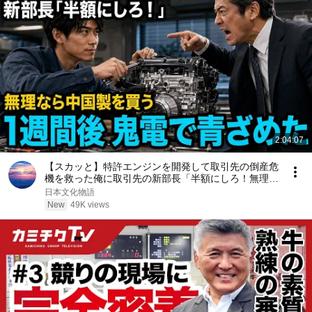
2:04:07
【スカッと】特許エンジンを開発して取引先の倒産危
機を救った俺に取引先の新部長「半額にしろ！無理な
ら中国製を買う」1週間後、部長から鬼電→俺「お宅
日本文化物語
の競合と5倍で独占契約済みです」
New
49K views