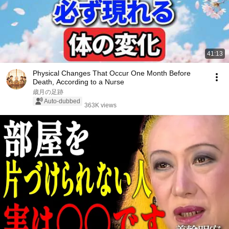
41:13
Physical Changes That Occur One Month Before
Death, According to a Nurse
歳月の足跡
Auto-dubbed
363K views