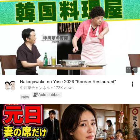
11:41
Nakagawake no Yose 2026 "Korean Restaurant"
中川家チャンネル
•
172K views
Auto-dubbed
New