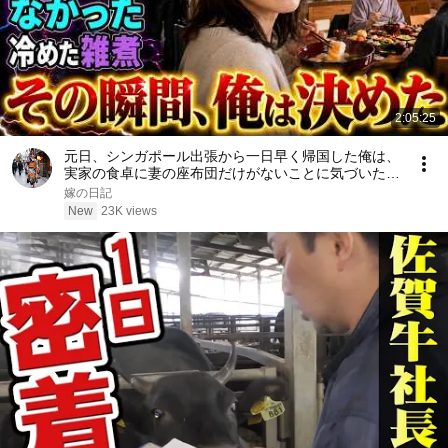
2:05:25
元日、シンガポール出張から一日早く帰国した俺は、
実家の食卓に妻の座布団だけがないことに気づいた。
上機嫌な母の横を通り、台所で冷えた雑煮を一人です
嫁の日記
する妻を見た瞬間、俺は黙って翌朝の手続きを決めた
New
23K views
――