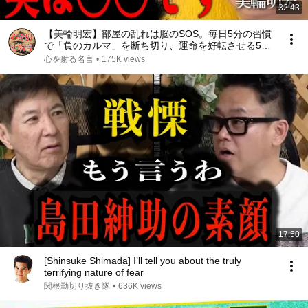
32:43
【美輪明宏】部屋の乱れは脳のSOS。毎日5分の習慣
で「負のカルマ」を断ち切り、運命を好転させる5つ
の法則｜偉人｜名言｜言葉の力｜人生哲学｜
心を射る名言
•
175K views
17:50
[Shinsuke Shimada] I’ll tell you about the truly
terrifying nature of fear
関根勤切り抜き隊
•
636K views