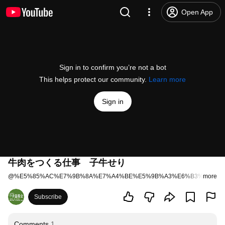
Open App
Sign in to confirm you’re not a bot
This helps protect our community.
Learn more
Sign in
牛肉をつくる仕事 子牛せり
@
%E5%85%AC%E7%9B%8A%E7%A4%BE%E5%9B%A3%E6%B3%95%E4
more
Subscribe
Comments
1