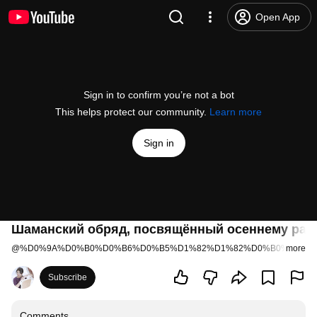
Open App
Sign in to confirm you’re not a bot
This helps protect our community.
Learn more
Sign in
Шаманский обряд, посвящённый осеннему ра
@
%D0%9A%D0%B0%D0%B6%D0%B5%D1%82%D1%82%D0%B0%D0%9
more
Subscribe
Comments