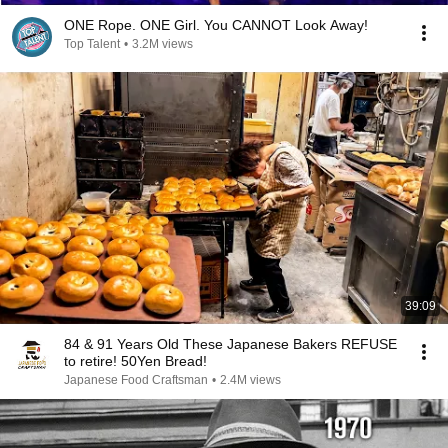
ONE Rope. ONE Girl. You CANNOT Look Away!
Top Talent
•
3.2M views
39:09
84 & 91 Years Old These Japanese Bakers REFUSE
to retire! 50Yen Bread!
Japanese Food Craftsman
•
2.4M views