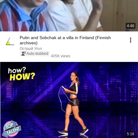
4:46
Putin and Sobchak at a villa in Finland (Finnish
archives)
Острый Угол
Auto-dubbed
405K views
5:16