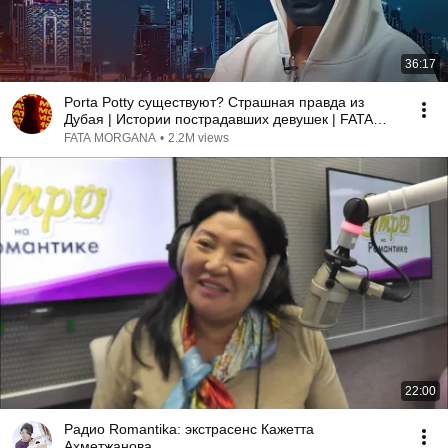
36:17
Porta Potty существуют? Страшная правда из
Дубая | Истории пострадавших девушек | FATA
MORGANA
FATA MORGANA
•
2.2M views
22:00
Радио Romantika: экстрасенс Кажетта
Ахметжанова