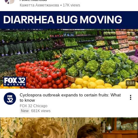
Кажетта Ахметжанова
•
17K views
6:07
Cyclospora outbreak expands to certain fruits: What
to know
FOX 32 Chicago
New
681K views