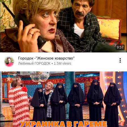
9:57
Городок -"Женское коварство"
Любимый ГОРОДОК
•
1.5M views