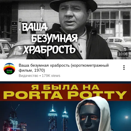
10:06
Ваша безумная храбрость (короткометражный
фильм, 1970)
Видачество
•
179K views