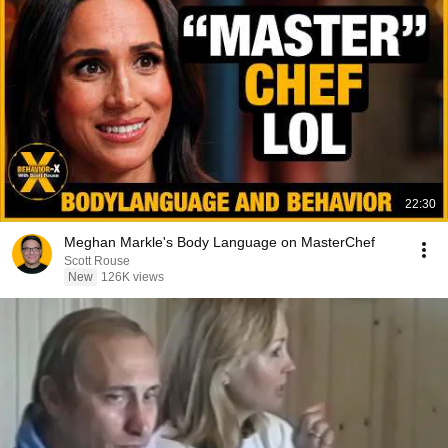
22:30
Meghan Markle's Body Language on MasterChef
Scott Rouse
New
126K views