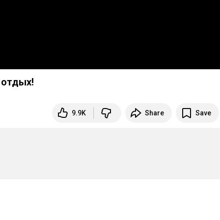
 отдых!
9.9K
Share
Save