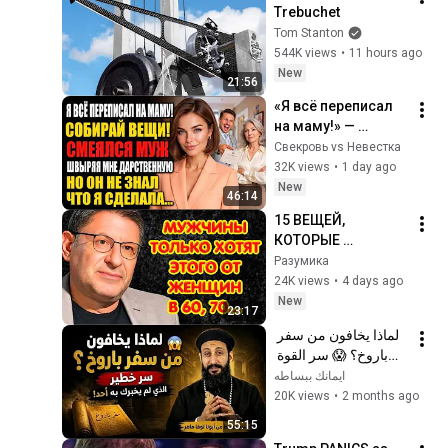
Trebuchet
Tom Stanton
544K views
•
11 hours ago
New
21:56
«Я всё переписал 
на маму!» — 
смеялся муж. Но 
Свекровь vs Невестка
он забыл об одной 
32K views
•
1 day ago
важной детали
New
46:14
15 ВЕЩЕЙ, 
КОТОРЫЕ 
МУЖЧИНЫ ХОТЯТ 
Разумика
ОТ ЖЕНЩИНЫ 
24K views
•
4 days ago
ПОСЛЕ 60–70 ЛЕТ  
New
23:17
Михаил 
لماذا يخافون من سفر 
Лабковский
باروخ؟ 😱 سر القوة 
الذي لم يخبرك به أحد! 
ايمانك ببساطه
✨ شرح أبونا لوقا ماهر
20K views
•
2 months ago
55:15