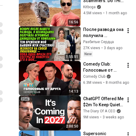
Scammers. Do THIS 
Instead.
Kitboga
4.5M views
•
1 month ago
16:56
После развода она 
получила 
миллионы — на 
Разбитые Сердца
свадьбе бывшего 
27K views
•
3 days ago
мужа его сестра 
New
1:55:51
раскрыла правду
Comedy Club: 
Голосовые от 
друга | 
Comedy Club
Батрутдинов, 
6.3M views
•
8 months ago
Карибидис, Шкуро 
14:13
@ComedyClubRussi
ChatGPT Offered Me 
a
$2m To Keep Quiet: 
No One Is Ready For 
The Diary Of A CEO
What's Coming!
9M views
•
3 weeks ago
2:00:50
Supersonic 