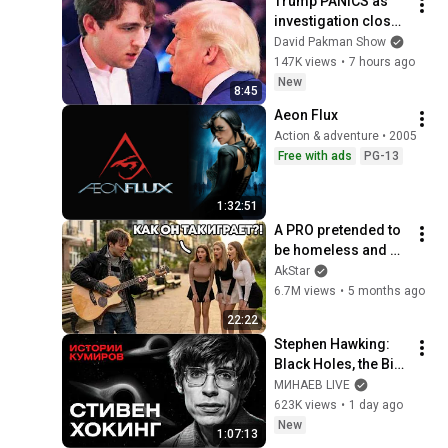
Trump PANICS as 
investigation closes 
in on Barron
David Pakman Show
147K views
•
7 hours ago
New
8:45
Aeon Flux
Action & adventure • 2005
Free with ads
PG-13
1:32:51
A PRO pretended to 
be homeless and 
surprised girls with 
AkStar
his guitar playing.
6.7M views
•
5 months ago
22:22
Stephen Hawking: 
Black Holes, the Big 
Bang, and the End of 
МИНАЕВ LIVE
the Universe / Idol 
623K views
•
1 day ago
Stories / MINAEV
New
1:07:13