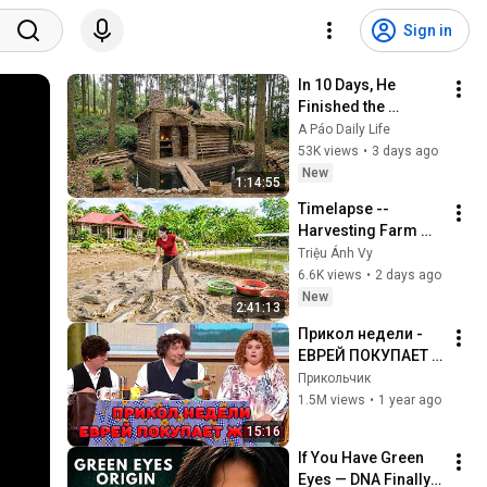
Sign in
In 10 Days, He 
Finished the 
CHEAPEST HOUSE in 
A Páo Daily Life
the Forest Using 
53K views
•
3 days ago
Simple Bushcraft 
New
1:14:55
Building Skills
Timelapse -- 
Harvesting Farm 
Fish for a New Pond 
Triệu Ánh Vy
| Trieu Anh Vy 
6.6K views
•
2 days ago
Harvest Farm
New
2:41:13
Прикол недели - 
ЕВРЕЙ ПОКУПАЕТ 
ЖЕНУ!!
Прикольчик
1.5M views
•
1 year ago
15:16
If You Have Green 
Eyes — DNA Finally 