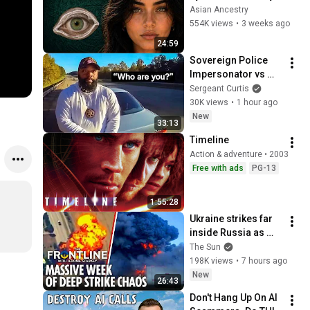
Revealed Where 
Asian Ancestry
They Really Come 
554K views
•
3 weeks ago
From
24:59
Sovereign Police 
Impersonator vs 
Real Georgia Officer
Sergeant Curtis
30K views
•
1 hour ago
New
33:13
Timeline
Action & adventure • 2003
Free with ads
PG-13
1:55:28
Ukraine strikes far 
inside Russia as 
Putin general 
The Sun
assassinated & US 
198K views
•
7 hours ago
warns Europe
New
26:43
Don't Hang Up On AI 