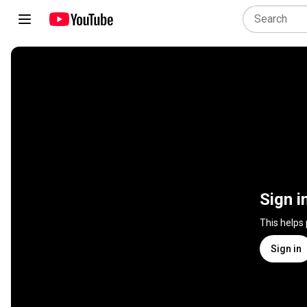
Sign i
This helps
Sign in