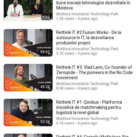
bune inovații tehnologice dezvoltate în
Moldova
Comment...
Moldova Innovation Technology Park
1:12
1.3K views • 4 years ago
Rethink IT #2 Fusion Works - De la
outsource în IT, la dezvoltarea
produselor proprii
Moldova Innovation Technology Park
59:02
9.7K views • 4 years ago
Rethink IT #3: Vlad Larin, Co-founder of
Zeroqode - The pioneers in the No Code
movement
Moldova Innovation Technology Park
49:24
8.3K views • 4 years ago
47:56
Rethink IT #1: Qoobus - Platforma
Rethink IT #6: George Teodorescu, Mixbook „Moldova
inovativă de matchmaking pentru
- țară mică, beneficii mari” pentru industria IT
logistică la nivel global
Moldova Innovation Technology Park
•
6.3K views
Moldova Innovation Technology Park
52:24
6.1K views • 4 years ago
Rethink IT #4: Corneliu Maftuleac, Big