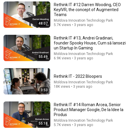
Știrile zilei. Pe scurt, de la Recorder
•
546K views
Rethink IT #12 Darren Wooding, CEO
KeyIVR, the concept of Augmented
Teams
Moldova Innovation Technology Park
48:07
5.7K views • 3 years ago
Rethink IT #13, Andrei Gradinari,
founder Spooky House, Cum să lansezi
un Startup în Gaming
Moldova Innovation Technology Park
55:49
6.9K views • 3 years ago
Rethink IT - 2022 Bloopers
1:20:32
Moldova Innovation Technology Park
18K views • 3 years ago
Dramele și poveștile de dragoste din penitenciarele
3:53
de femei. Florin Stanciu | Pentru voi #17
Mirela Voicu
•
227K views
Rethink IT #14 Roman Arcea, Senior
Product Manager Google, De la Idee la
Produs
Moldova Innovation Technology Park
55:18
5.7K views • 3 years ago