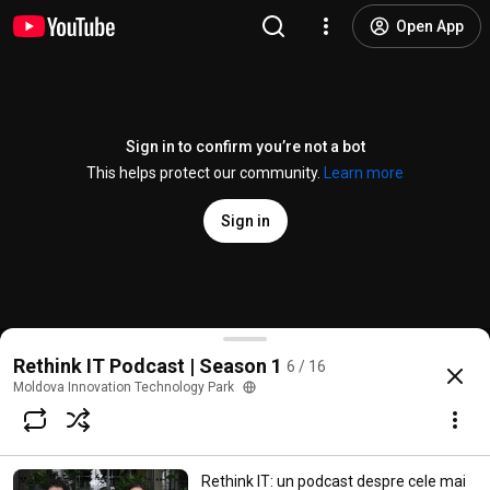
Open App
Sign in to confirm you’re not a bot
This helps protect our community.
Learn more
Sign in
Rethink IT #5: Victor Bordian, Director Executiv Noct
Rethink IT Podcast | Season 1
6 / 16
@
MITPchannel
18 likes
9.8K views
4 years ago
more
Moldova Innovation Technology Park
Subscribe
Rethink IT: un podcast despre cele mai
Comments
2