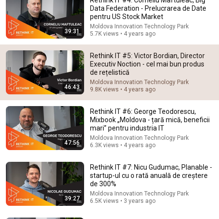
Data Federation - Prelucrarea de Date
pentru US Stock Market
Moldova Innovation Technology Park
39:31
5.7K views • 4 years ago
Rethink IT #5: Victor Bordian, Director
Executiv Noction - cel mai bun produs
de rețelistică
Moldova Innovation Technology Park
46:43
55:18
9.8K views • 4 years ago
Rethink IT #14 Roman Arcea, Senior Product
Rethink IT #6: George Teodorescu,
Manager Google, De la Idee la Produs
Mixbook „Moldova - țară mică, beneficii
Moldova Innovation Technology Park
•
5.7K views
mari” pentru industria IT
Moldova Innovation Technology Park
47:56
6.3K views • 4 years ago
Rethink IT #7: Nicu Gudumac, Planable -
startup-ul cu o rată anuală de creștere
de 300%
Moldova Innovation Technology Park
39:27
6.5K views • 3 years ago