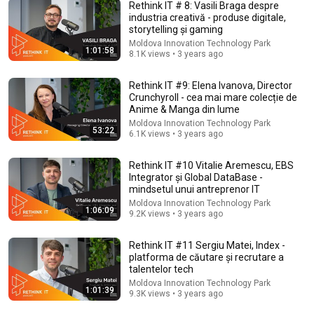
Rethink IT # 8: Vasili Braga despre
industria creativă - produse digitale,
storytelling și gaming
44:15
Moldova Innovation Technology Park
1:01:58
8.1K views • 3 years ago
Adevărul științific despre LGBTQIA+. Tot ce trebuie să
știi
Rethink IT #9: Elena Ivanova, Director
Doctor Mihail
•
168K views
Crunchyroll - cea mai mare colecție de
Anime & Manga din lume
Moldova Innovation Technology Park
53:22
6.1K views • 3 years ago
Rethink IT #10 Vitalie Aremescu, EBS
Integrator și Global DataBase -
mindsetul unui antreprenor IT
Moldova Innovation Technology Park
1:06:09
9.2K views • 3 years ago
Rethink IT #11 Sergiu Matei, Index -
platforma de căutare și recrutare a
talentelor tech
1:15:44
Moldova Innovation Technology Park
1:01:39
9.3K views • 3 years ago
OUTSIDER POLITIC #5. Traian Băsescu: „Nicușor Dan
e un președinte care nu poate servi țara”