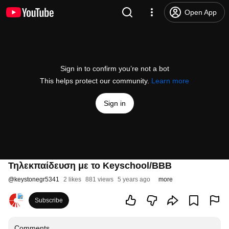
Open App
Sign in to confirm you’re not a bot
This helps protect our community.
Learn more
Sign in
Τηλεκπαίδευση με το Keyschool/BBB
@
keystonegr5341
2 likes
881 views
5 years ago
more
Subscribe
Comments