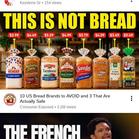
Keystone Gr
•
154 views
31:08
10 US Bread Brands to AVOID and 3 That Are
Actually Safe
Consumer Exposed
•
3.2M views