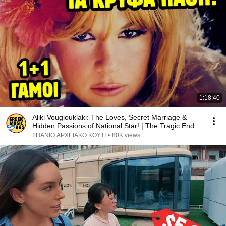
1:18:40
Aliki Vougiouklaki: The Loves, Secret Marriage &
Hidden Passions of National Star! | The Tragic End
ΣΠΑΝΙΟ ΑΡΧΕΙΑΚΟ ΚΟΥΤΙ
•
80K views