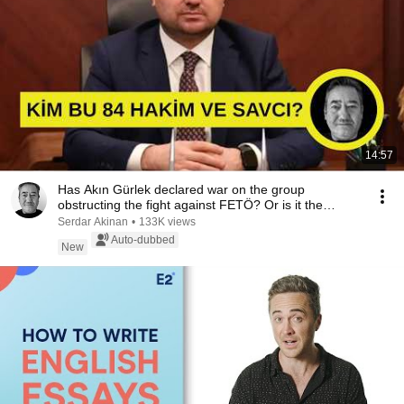
14:57
Has Akın Gürlek declared war on the group
obstructing the fight against FETÖ? Or is it the
opposite?
Serdar Akinan
•
133K views
Auto-dubbed
New