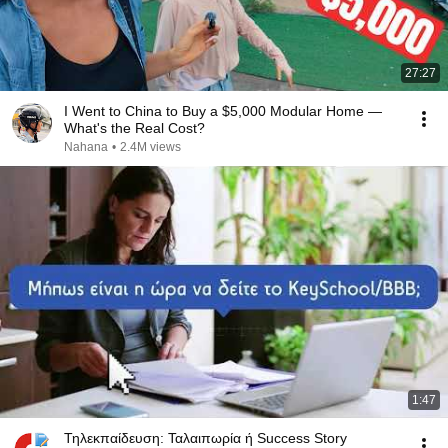
27:27
I Went to China to Buy a $5,000 Modular Home —
What's the Real Cost?
Nahana
•
2.4M views
1:47
Τηλεκπαίδευση: Ταλαιπωρία ή Success Story