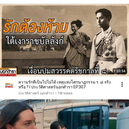
1:03:54
ความรักที่เป็นไปไม่ได้ เหตุแห่งโศกนาฏกรรม ร. ๘ จริง
หรือ ? I ประวัติศาสตร์นอกตำรา EP.307
ประวัติศาสตร์ นอกตํารา
•
1M views