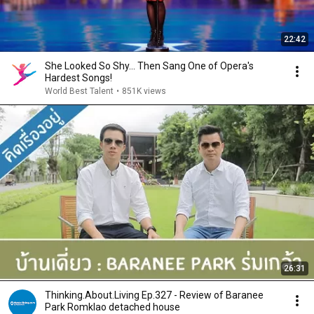
22:42
She Looked So Shy... Then Sang One of Opera's
Hardest Songs!
World Best Talent
•
851K views
26:31
Thinking.About.Living Ep.327 - Review of Baranee
Park Romklao detached house