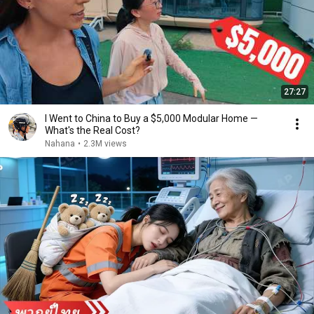
27:27
I Went to China to Buy a $5,000 Modular Home —
What's the Real Cost?
Nahana
•
2.3M views