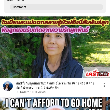
Comment...
19:45
พ่อฝรั่งกับลูกยอมรับมีสัมพันธ์เพราะรัก #เมียฝรั่ง #สาย
ฝอ #ประสบการณ์ #ข้อคิดดีๆ
DJ KATHY
•
83K views