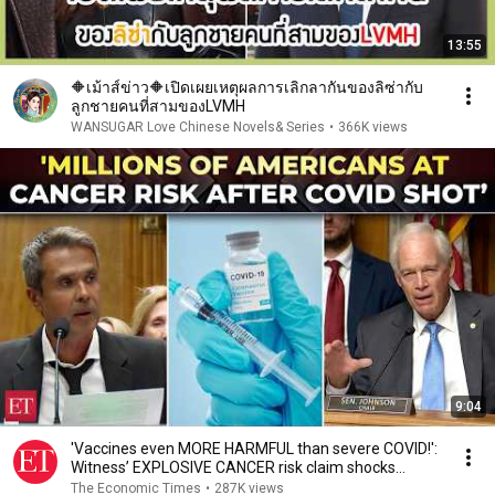
13:55
🔶เม้าส์ข่าว🔶เปิดเผยเหตุผลการเลิกลากันของลิซ่ากับ
ลูกชายคนที่สามของLVMH
WANSUGAR Love Chinese Novels& Series
•
366K views
9:04
'Vaccines even MORE HARMFUL than severe COVID!':
Witness’ EXPLOSIVE CANCER risk claim shocks
Senate
The Economic Times
•
287K views