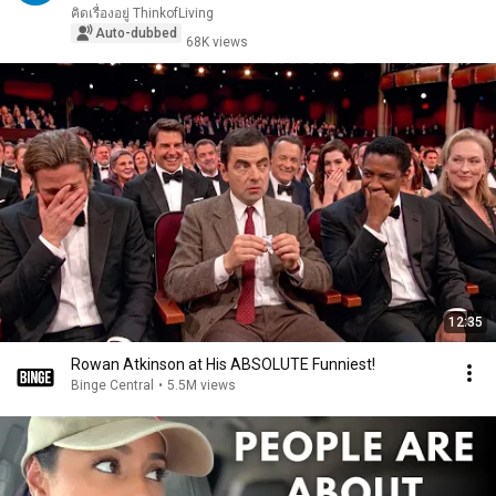
คิดเรื่องอยู่ ThinkofLiving
Auto-dubbed
68K views
12:35
Rowan Atkinson at His ABSOLUTE Funniest!
Binge Central
•
5.5M views