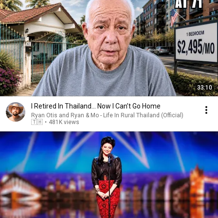
33:10
I Retired In Thailand… Now I Can’t Go Home
Ryan Otis and Ryan & Mo - Life In Rural Thailand (Official)
🇹🇭
•
481K views