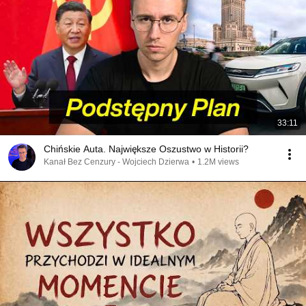
33:11
Chińskie Auta. Największe Oszustwo w Historii?
Kanał Bez Cenzury - Wojciech Dzierwa
•
1.2M views