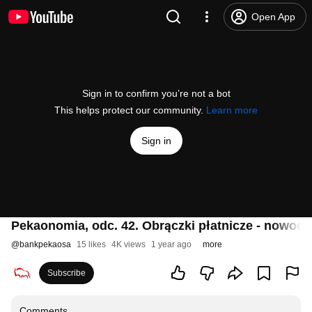
Open App
Sign in to confirm you’re not a bot
This helps protect our community.
Learn more
Sign in
Pekaonomia, odc. 42. Obrączki płatnicze - nowoc
@
bankpekaosa
15 likes
4K views
1 year ago
more
Subscribe
Comments