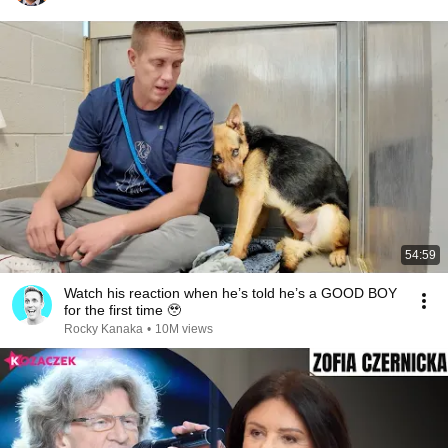
54:59
Watch his reaction when he’s told he’s a GOOD BOY
for the first time 🥹
Rocky Kanaka
•
10M views