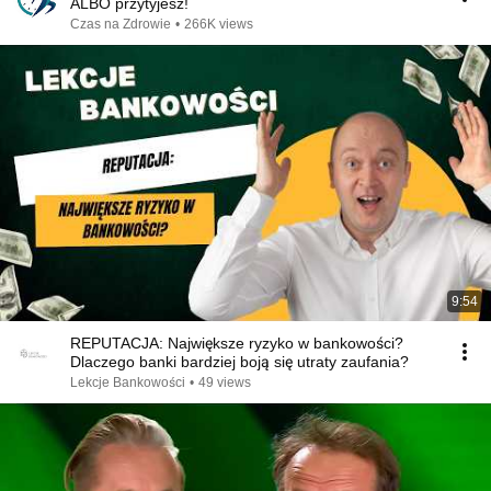
ALBO przytyjesz!
Czas na Zdrowie
•
266K views
9:54
REPUTACJA: Największe ryzyko w bankowości?
Dlaczego banki bardziej boją się utraty zaufania?
Lekcje Bankowości
•
49 views