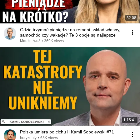
32:08
Gdzie trzymać pieniądze na remont, wkład własny,
samochód czy wakacje? Te 3 opcje są najlepsze
Marcin Iwuć
•
369K views
1:15:41
Polska umiera po cichu II Kamil Sobolewski #71
horyzonty
•
68K views