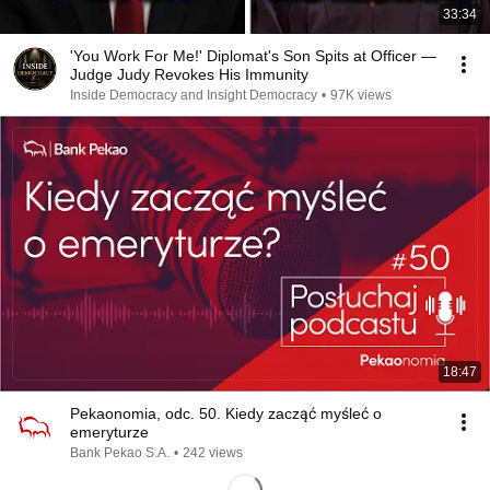
33:34
'You Work For Me!' Diplomat's Son Spits at Officer —
Judge Judy Revokes His Immunity
Inside Democracy and Insight Democracy
•
97K views
18:47
Pekaonomia, odc. 50. Kiedy zacząć myśleć o
emeryturze
Bank Pekao S.A.
•
242 views