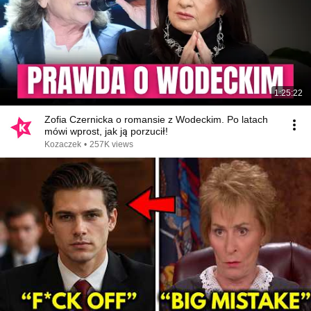
1:25:22
Zofia Czernicka o romansie z Wodeckim. Po latach
mówi wprost, jak ją porzucił!
Kozaczek
•
257K views