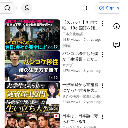
Sign in
【スカッと】社内で
唯一10ヶ国語を話
す俺に新社長が「高
日本文化物語
卒は不要！クビか給
163K views
•
2 days ago
料５円か選べ」と言
New
1:44:10
ってきた。そのまま
バンコク移住した僕
辞めた結果
が「生活費・ビザ・
交友関係」を話す
マナブ
【本音トーク】
137K views
•
6 years ago
14:10
一般家庭から富裕層
になった方法を大公
開！資産1億以上に
さきの海外不動産しか勝たん
なりたい人は必ずこ
224K views
•
2 years ago
の動画を見て下さ
30:24
い！
日本は、日本語に守
られている⁈
ニック兄さん and高桑