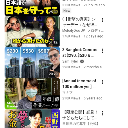
313K views
•
21 hours ago
New
25:09
(【衝撃の真実】シ
ャーデー：なぜ彼女
は絶頂期に姿を消し
MelodyDoc JP | メロディドック
たのか？「最も洗練
176K views
•
12 days ago
された歌声」の裏に
21:56
隠された逮捕、離
3 Bangkok Condos 
婚、そして逃避行)
at $290, $530 & 
$900.. Here's the 
Sam Tyler
Truth
296K views
•
2 months ago
20:20
[Annual income of 
100 million yen] My 
work routine 
マナブ
revealed [Let's 
210K views
•
6 years ago
follow my 
7:39
example]
【限定公開】必見！
子どもたちにしては
いけない“お金の教
日曜日の初耳学【公式】