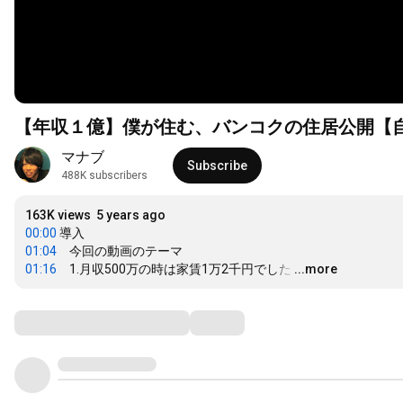
【年収１億】僕が住む、バンコクの住居公開【自
マナブ
Subscribe
488K subscribers
163K views
5 years ago
00:00
01:04
01:16
　1.月収500万の時は家賃1万2千円でした
…
...more
Comments