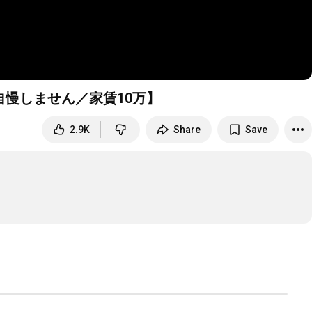
慢しません／家賃10万】
2.9K
Share
Save