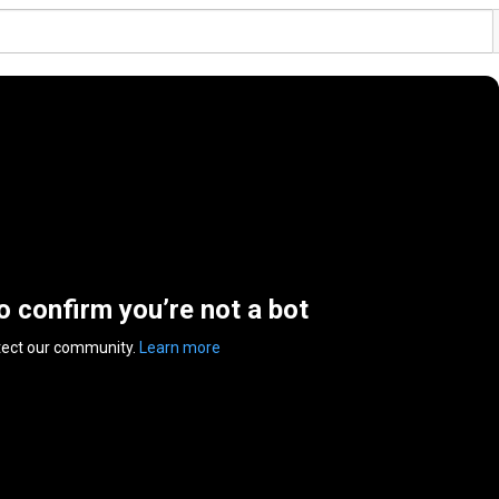
to confirm you’re not a bot
tect our community.
Learn more