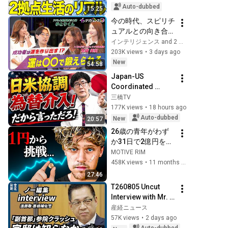
Thailand
Auto-dubbed
15:25
今の時代、スピリチ
ュアルとの向き合い
方を学ばないと『マ
インテリジェンス and 2 more
ジ』で損します。
203K views
•
3 days ago
New
54:58
Japan-US 
Coordinated 
Currency 
三橋TV
Intervention 
177K views
•
18 hours ago
Executed! The 
Auto-dubbed
New
20:57
Market Cannot 
26歳の青年がわず
Defeat a Sovereign 
か31日で2億円を稼
Currenc...
いだ方法
MOTIVE RIM
458K views
•
11 months ago
27:46
T260805 Uncut 
Interview with Mr. 
Endo
産経ニュース
57K views
•
2 days ago