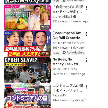
Auto-dubbed
New
34:38
「自分のために料理
を作るやつが多すぎ
る」　ミシュラン三
カンテレNEWS
つ星を守り続ける
332K views
•
4 weeks ago
「菊乃井」村田吉弘
22:13
の信念　跡を継ぐの
[Consumption Tax 
は義理の息子　“4代
Cut] Will Groceries 
目”に託すバトン｜
Get Cheaper with 
ABEMA Prime #アベプラ【公式】
newsランナー〈カ
an 8% to 1% Tax 
305K views
•
1 day ago
ンテレNEWS〉
Rate? Can It Really 
Auto-dubbed
New
37:36
Go Back...
No Boss, No 
Money: The Raw 
Reality of China’s 
Inside China Lives
Gen-Z Freelancers
3M views
•
1 month ago
21:58
コンドミニアムの闇
【タイ・パタヤ】不
都合な真実
PattayaTV
144K views
•
3 years ago
12:12