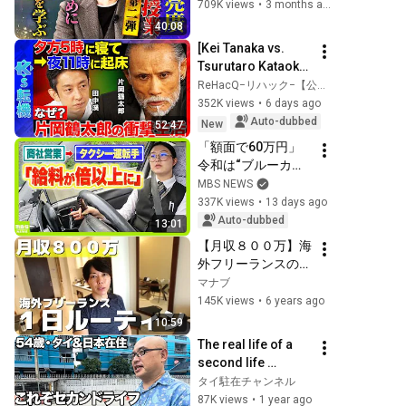
育”｜学校では学ば
709K views
•
3 months ago
ない「夢」を叶える
40:08
ための「お金」の知
[Kei Tanaka vs. 
識◆西野亮廣の熱血
Tsurutaro Kataoka] 
授業に林修も感服！
Why don’t you 
ReHacQ−リハック−【公式】
hesitate when 
352K views
•
6 days ago
making life 
Auto-dubbed
New
52:47
decisions? When 
「額面で60万円」
you're...
令和は“ブルーカラ
ー”の時代？転職で
MBS NEWS
給料が大幅増…商社
337K views
•
13 days ago
営業職→タクシー運
Auto-dubbed
13:01
転手となった27歳
【月収８００万】海
女性「やったらやっ
外フリーランスの１
た分だけ欲しい」AI
日ルーティン【マレ
マナブ
進化で脚光浴びる
ーシア】
145K views
•
6 years ago
（2026年7月21日）
10:59
The real life of a 
second life 
traveling between 
タイ駐在チャンネル
Japan and 
87K views
•
1 year ago