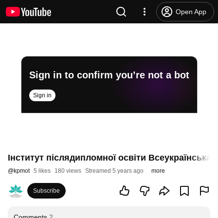
Open App
Sign in to confirm you’re not a bot
Sign in
Інститут післядипломної освіти Всеукраїнська 
@
kpmot
5 likes
180 views
Streamed 5 years ago
more
Subscribe
Comments
2