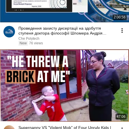
2:00:56
Проведення захисту дисертації на здобуття
ступеня доктора філософії Шпомера Андрія
Миколайовича
Che Polytech
New
76 views
47:06
Supernanny VS "Violent Mob" of Four Unruly Kids |