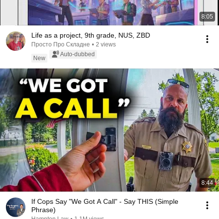
8:05
Life as a project, 9th grade, NUS, ZBD
Просто Про Складне
•
2 views
Auto-dubbed
New
8:44
If Cops Say "We Got A Call" - Say THIS (Simple
Phrase)