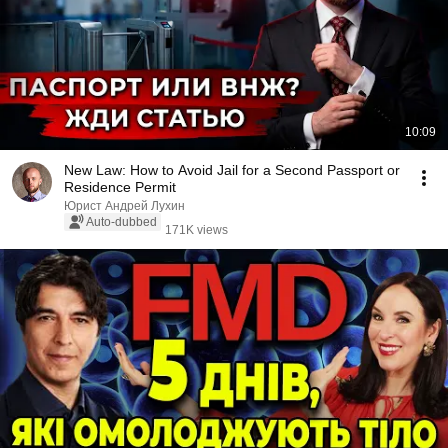
10:09
New Law: How to Avoid Jail for a Second Passport or
Residence Permit
Юрист Андрей Лухин
Auto-dubbed
171K views