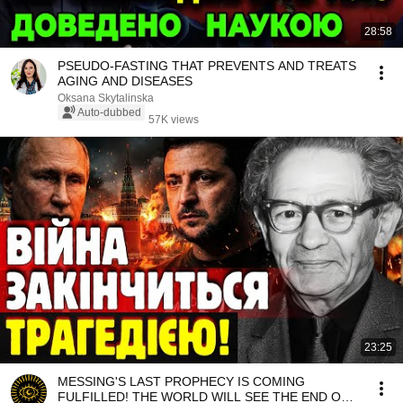
28:58
PSEUDO-FASTING THAT PREVENTS AND TREATS
AGING AND DISEASES
Oksana Skytalinska
Auto-dubbed
57K views
23:25
MESSING'S LAST PROPHECY IS COMING
FULFILLED! THE WORLD WILL SEE THE END OF