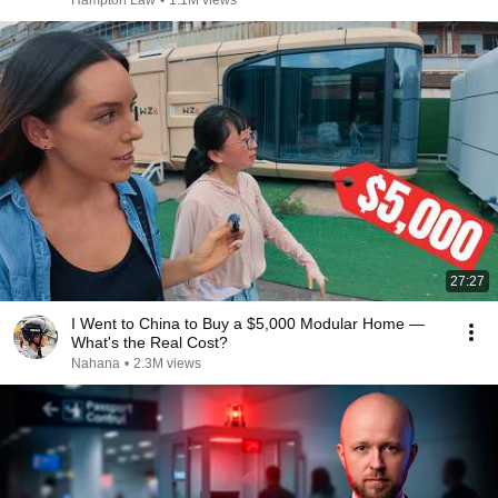
Hampton Law
•
1.1M views
27:27
I Went to China to Buy a $5,000 Modular Home —
What's the Real Cost?
Nahana
•
2.3M views