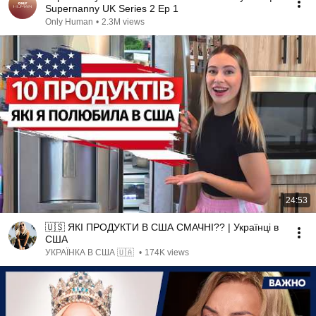
Supernanny UK Series 2 Ep 1
Only Human
•
2.3M views
24:53
🇺🇸 ЯКІ ПРОДУКТИ В США СМАЧНІ?? | Українці в
США
УКРАЇНКА В США 🇺🇦
•
174K views