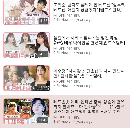
조혁준, 남자도 설레게 한 베드신 "실루엣
베드신, 어떨지 궁금했다" [웹드스틸러]
K-POPIT 케이팝잇
5.6K views • 4 years ago
8:22
2:05:10
Find My Girlfriend, Five Hearts Under One Roof
Raza
일진에게 시리즈 잘나가는 일진 류설
New
20 views
(̵̵́^ᴥ^)̵̵̀, 배우 박이현을 만났다[웹드스틸러]
K-POPIT 케이팝잇
9.2K views • 4 years ago
14:11
이수정 "'사내맞선' 안효섭과 다시 만난다
면? 감사한 일" [웹드스틸러]
K-POPIT 케이팝잇
4.2K views • 4 years ago
13:03
레드벨벳 예리, 펜타곤 홍석, 상준이 결유
까지 블버즈 ... 다 친하죵⁽⁽◝( ˙ ꒳ ˙ )◜⁾⁾ ,블루
버스데이 애교쟁이 의영이 //배우 주현을
만났다[웹드스틸러]
1:57:30
K-POPIT 케이팝잇
10:41
1.5K views • 4 years ago
The Cold CEO Who Never Loved Anyone Finally Found