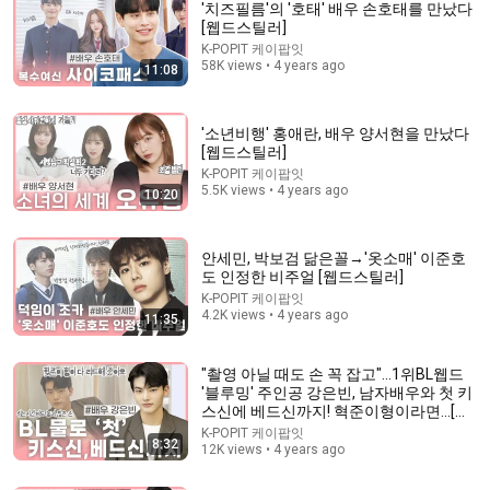
'치즈필름'의 '호태' 배우 손호태를 만났다
[웹드스틸러]
K-POPIT 케이팝잇
58K views • 4 years ago
11:08
'소년비행' 홍애란, 배우 양서현을 만났다
[웹드스틸러]
K-POPIT 케이팝잇
5.5K views • 4 years ago
10:20
9:20
안세민, 박보검 닮은꼴→'옷소매' 이준호
When Yeri & Hongseok visits Seulgi.zip (eng)
도 인정한 비주얼 [웹드스틸러]
stan pentagon
•
840K views
K-POPIT 케이팝잇
4.2K views • 4 years ago
11:35
"촬영 아닐 때도 손 꼭 잡고"...1위BL웹드
'블루밍' 주인공 강은빈, 남자배우와 첫 키
스신에 베드신까지! 혁준이형이라면...[웹
드스틸러]
K-POPIT 케이팝잇
8:32
12K views • 4 years ago