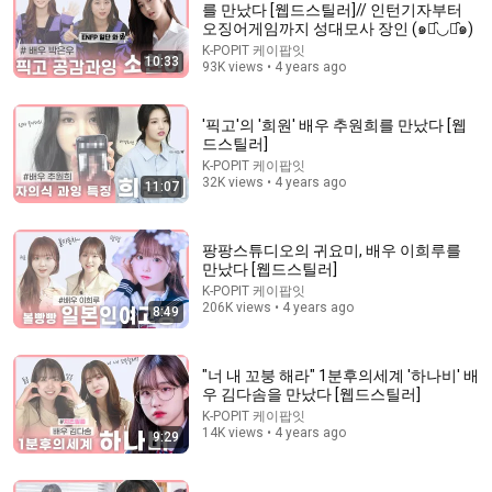
를 만났다 [웹드스틸러]// 인턴기자부터
오징어게임까지 성대모사 장인 (๑･̑◡･̑๑)
Comment...
K-POPIT 케이팝잇
10:33
93K views • 4 years ago
'픽고'의 '희원' 배우 추원희를 만났다 [웹
드스틸러]
K-POPIT 케이팝잇
32K views • 4 years ago
11:07
팡팡스튜디오의 귀요미, 배우 이희루를
만났다 [웹드스틸러]
K-POPIT 케이팝잇
206K views • 4 years ago
8:49
3:08:03
Cold CEO marries her by contract. She thought it was
"너 내 꼬붕 해라" 1분후의세계 '하나비' 배
loveless, but he secretly spoils her!
우 김다솜을 만났다 [웹드스틸러]
戀愛劇情社
K-POPIT 케이팝잇
New
144K views
14K views • 4 years ago
9:29