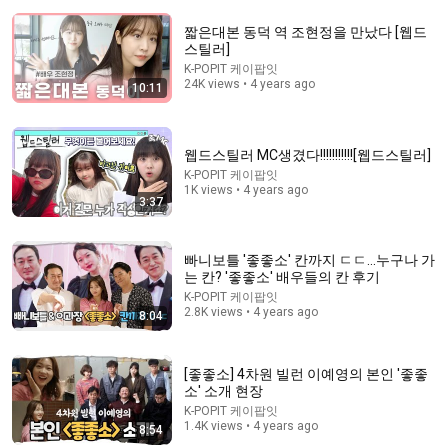
짧은대본 동덕 역 조현정을 만났다 [웹드
스틸러]
K-POPIT 케이팝잇
24K views • 4 years ago
10:11
웹드스틸러 MC생겼다!!!!!!!!!!![웹드스틸러]
K-POPIT 케이팝잇
2:32:36
1K views • 4 years ago
3:37
Ruthless Mafia Boss feared by all!Until A poor girl
initiated got close—he's addicted to her touch!
Tangerine Cinema
빠니보틀 '좋좋소' 칸까지 ㄷㄷ...누구나 가
New
210K views
는 칸? '좋좋소' 배우들의 칸 후기
K-POPIT 케이팝잇
2.8K views • 4 years ago
8:04
[좋좋소] 4차원 빌런 이예영의 본인 '좋좋
소' 소개 현장
K-POPIT 케이팝잇
1.4K views • 4 years ago
8:54