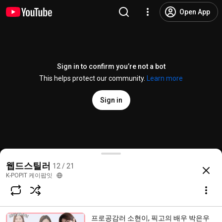
Open App
Sign in to confirm you’re not a bot
This helps protect our community.
Learn more
Sign in
레드벨벳 예리, 펜타곤 홍석, 상준이 결유까지 블버즈 ... 다
웹드스틸러
12 / 21
@
K-POPIT
34 likes
1.5K views
4 years ago
more
K-POPIT 케이팝잇
Subscribe
프로공감러 소현이, 픽고의 배우 박은우
Comments
2