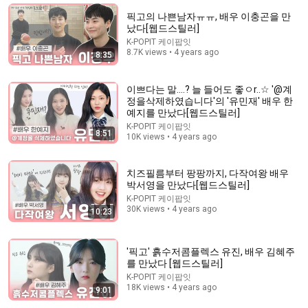
His True Love and Showed Her Off Every Day
픽고의 나쁜남자ㅠㅠ, 배우 이충곤을 만
Aurora Tale Theatre
났다[웹드스틸러]
New
372K views
K-POPIT 케이팝잇
8.7K views • 4 years ago
8:35
이쁘다는 말....? 늘 들어도 좋ㅇr..☆ '@계
정을삭제하였습니다'의 '유민재' 배우 한
예지를 만났다[웹드스틸러]
K-POPIT 케이팝잇
8:51
10K views • 4 years ago
치즈필름부터 팡팡까지, 다작여왕 배우
박서영을 만났다[웹드스틸러]
K-POPIT 케이팝잇
10:40
30K views • 4 years ago
10:23
Instead of immerseing themselves in PLYBUS,
they...♥ [PLY OT] Blue Birthday - Ye Rim x
'픽고' 흙수저콤플렉스 유진, 배우 김혜주
Hongseok(ENG)
PLAYLIST ORIGINALS 플레이리스트 오리지널
•
733K views
를 만났다 [웹드스틸러]
K-POPIT 케이팝잇
18K views • 4 years ago
9:01