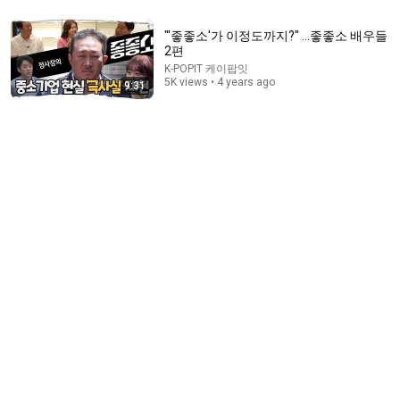
"'좋좋소'가 이정도까지?" ...좋좋소 배우들
2편
4:22
K-POPIT 케이팝잇
5K views • 4 years ago
9:31
[IDOL RADIO] HONGSEOK&KINO Stalker(10cm)♪♬
MBCkpop
•
8.8K views
9:57
[#슈퍼TV2] (난이도上) 웃음 참기 표창게임⚔️ 슈퍼주니