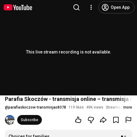
Open App
This live stream recording is not available.
Parafia Skoczów - transmisja online – transmisja n
@
parafiaskoczow-transmisjao8378
119 likes
49K views
Streamed 1 year 
more
Subscribe
Choices for families