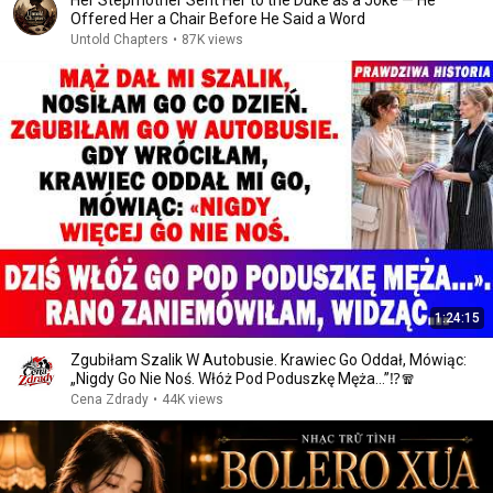
Her Stepmother Sent Her to the Duke as a Joke — He
Offered Her a Chair Before He Said a Word
Untold Chapters
•
87K views
1:24:15
Zgubiłam Szalik W Autobusie. Krawiec Go Oddał, Mówiąc:
„Nigdy Go Nie Noś. Włóż Pod Poduszkę Męża…”⁉🧣
Cena Zdrady
•
44K views