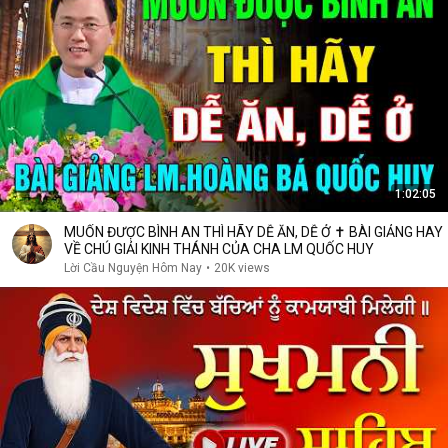
1:02:05
MUỐN ĐƯỢC BÌNH AN THÌ HÃY DỄ ĂN, DỄ Ở ✝️ BÀI GIẢNG HAY
VỀ CHÚ GIẢI KINH THÁNH CỦA CHA LM QUỐC HUY
Lời Cầu Nguyện Hôm Nay
•
20K views