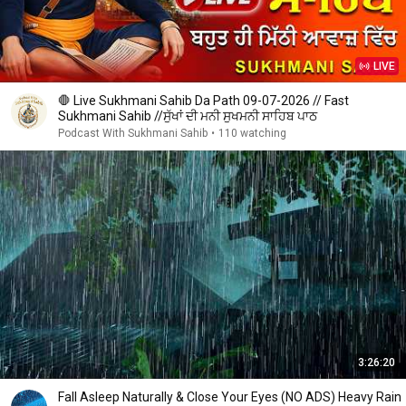
LIVE
🛑 Live Sukhmani Sahib Da Path 09-07-2026 // Fast
Sukhmani Sahib //ਸੁੱਖਾਂ ਦੀ ਮਨੀ ਸੁਖਮਨੀ ਸਾਹਿਬ ਪਾਠ
Podcast With Sukhmani Sahib
•
110 watching
3:26:20
Fall Asleep Naturally & Close Your Eyes (NO ADS) Heavy Rain