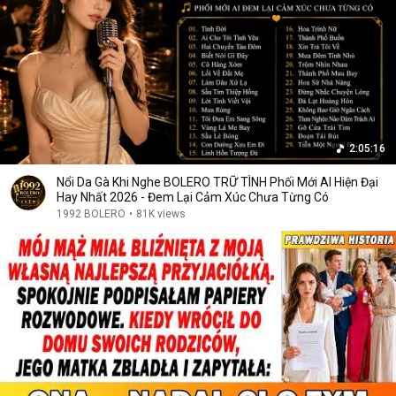
2:05:16
Nổi Da Gà Khi Nghe BOLERO TRỮ TÌNH Phối Mới AI Hiện Đại
Hay Nhất 2026 - Đem Lại Cảm Xúc Chưa Từng Có
1992 BOLERO
•
81K views