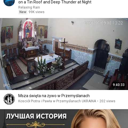
on a Tin Roof and Deep Thunder at Night
Relaxing Rain
New
99K views
9:40:33
Msza święta na żywo w Przemyślanach
Kosciół Piotra i Pawła w Przemyślanach UKRAINA
•
202 views