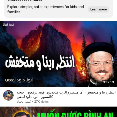
Explore simpler, safer experiences for kids and
Learn more
families
3:09:13
انتظر ربنا و متخفش - أما منتظرو الرب فيجددون قوة. يرفعون أجنحة
كالنسور - ابونا داود لمعي
كلمة الحياة
•
27K views