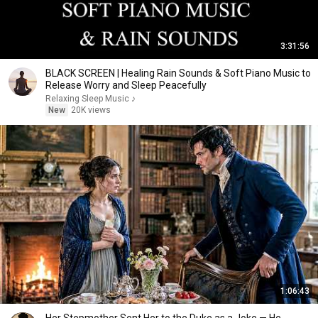
3:31:56
BLACK SCREEN | Healing Rain Sounds & Soft Piano Music to
Release Worry and Sleep Peacefully
Relaxing Sleep Music ♪
New
20K views
1:06:43