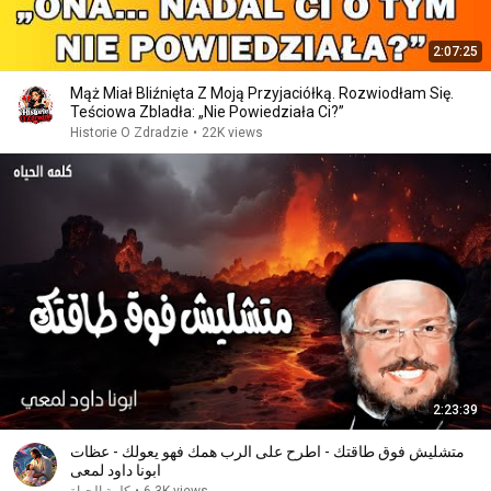
2:07:25
Mąż Miał Bliźnięta Z Moją Przyjaciółką. Rozwiodłam Się.
Teściowa Zbladła: „Nie Powiedziała Ci?”
Historie O Zdradzie
•
22K views
2:23:39
متشليش فوق طاقتك - اطرح على الرب همك فهو يعولك - عظات
ابونا داود لمعى