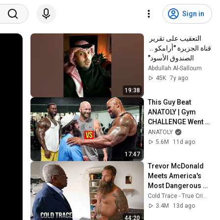
Sign in
التعقيب على تقرير 
قناة الجزيرة "أرامكو .. 
الصندوق الأسود"
Abdullah Al-Salloum
45K
7y ago
19:38
This Guy Beat 
ANATOLY | Gym 
CHALLENGE Went 
Wrong
ANATOLY
5.6M
11d ago
17:47
Trevor McDonald 
Meets America's 
Most Dangerous 
Death Row Killers
Cold Trace - True Crime Stories
3.4M
13d ago
44:20