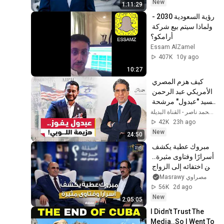
New
1:11:29
رؤية السعودية 2030 - 
ولماذا سيتم بيع شركة 
أرامكو؟
Essam AlZamel
407K
10y ago
10:27
كيف هزم المصري 
الأمريكي عبد الرحمن 
السيد "عبدول" مرشحة 
"إيباك"؟
42K
23h ago
New
24:50
مبروك عطية يكشف 
أسرارًا وفتاوى مثيرة.. 
من اختفائه إلى الزواج 
والطلاق- حلقة كاملة
مصراوي Masrawy
56K
2d ago
New
2:05:05
I Didn’t Trust The 
Media..So I Went To 