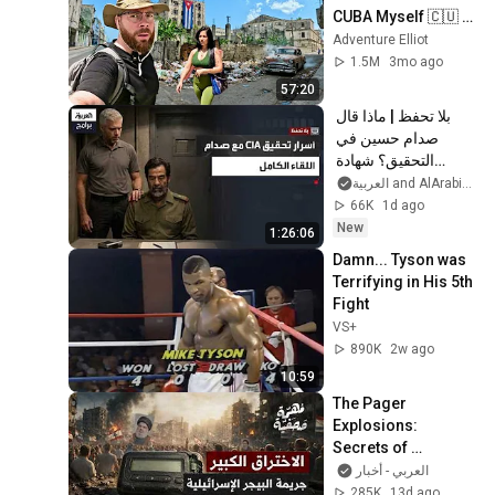
CUBA Myself 🇨🇺 
(SHOCKING) 
Adventure Elliot
1.5M
3mo ago
57:20
بلا تحفظ | ماذا قال 
صدام حسين في 
التحقيق؟ شهادة 
حصرية لضابط CIA 
and AlArabiya العربية
الذي استجوبه - القصة 
66K
1d ago
الكاملة
New
1:26:06
Damn... Tyson was 
Terrifying in His 5th 
Fight
VS+
890K
2w ago
10:59
The Pager 
Explosions: 
Secrets of 
Infiltrating 
العربي - أخبار
Hezbollah | An 
285K
13d ago