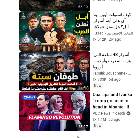
Investigative 
56:39
Mission
كيف استولت أوبن إيه 
آي على أهم أسرار 
أبل؟ هل يقتل عملاق 
الذكاء الاصطناعي 
المخبر الاقتصادي - Mokhbir Eqtisadi
"الأيفون"؟
512K
2w ago
25:52
أسرار 48 ساعة التي 
هزت المغرب وأرعبت 
أوروبا
Taoufik Bouachrine - توفيق بوعشرين
733K
6d ago
New
39:47
Dua Lipa and Ivanka 
Trump go head to 
head in Albania | If 
You're Listening
ABC News In-depth
1.1M
6d ago
New
25:37