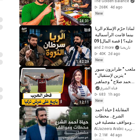
The Golden Balance
268K
4d ago
New
24:31
لماذا حرّم الإسلام الربا 
بينما قامت الرأسمالية 
عليه؟ | قصة المال| 09
and 2 more
تاريخنا
40K
2d ago
New
1:42:29
ملعب " طرابزون سبور 
" يتزين لإستقبال " 
محمد صلاح " وجماهير 
تركيا تحتفل بالملك !
قناة الشرق
683
1h ago
New
12:11
المقابلة | حياة أحمد 
الشرع.. محطات 
ومواقف مفصلية في 
مسيرة الرئيس 
AlJazeera Arabic قناة الجزيرة
السوري
2.1M
4d ago