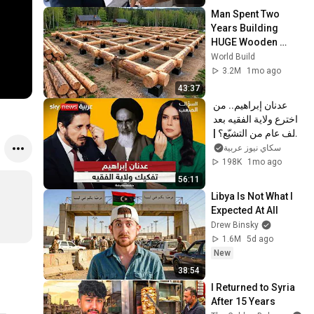
Man Spent Two 
Years Building 
HUGE Wooden 
House for his 
World Build
Family | Start to 
3.2M
1mo ago
Finish by 
43:37
@bjornbrenton
عدنان إبراهيم.. من 
اخترع ولاية الفقيه بعد 
ألف عام من التشيّع؟ | 
#السؤال_الصعب
سكاي نيوز عربية
198K
1mo ago
56:11
Libya Is Not What I 
Expected At All
Drew Binsky
1.6M
5d ago
New
38:54
I Returned to Syria 
After 15 Years