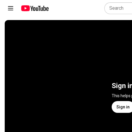
Sign i
This helps
Sign in