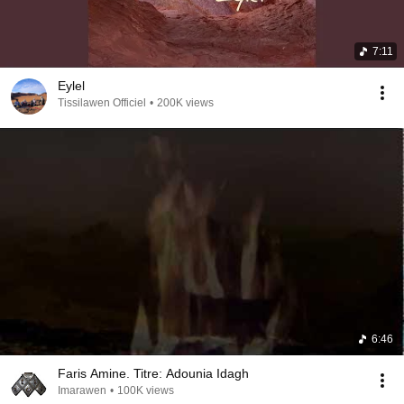
7:11
Eylel
Tissilawen Officiel
•
200K views
6:46
Faris Amine. Titre: Adounia Idagh
Imarawen
•
100K views