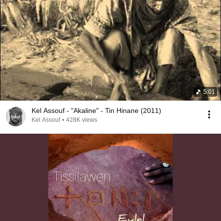
5:01
Kel Assouf - "Akaline" - Tin Hinane (2011)
Kel Assouf
•
428K views