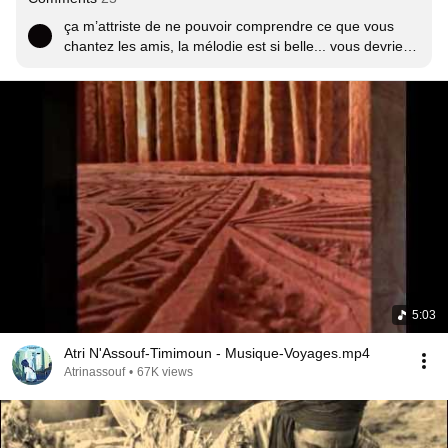
ça m’attriste de ne pouvoir comprendre ce que vous 
chantez les amis, la mélodie est si belle... vous devriez 
mettre la traduction en dessous. j'espere pour vous 
beaucoup de succès. paix
5:03
Atri N'Assouf-Timimoun - Musique-Voyages.mp4
Atrinassouf
•
67K views