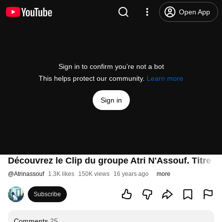
Open App
Sign in to confirm you’re not a bot
This helps protect our community.
Learn more
Sign in
Découvrez le Clip du groupe Atri N'Assouf. Titre 
@
Atrinassouf
1.3K likes
150K views
16 years ago
more
Subscribe
Comments
25