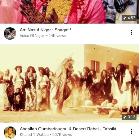
4:57
Atri Nasuf Niger : Shagat !
Voice Of Niger
•
14K views
3:13
Abdallah Oumbadougou & Desert Rebel - Tabsikt
Khaled Y. Wahba
•
207K views