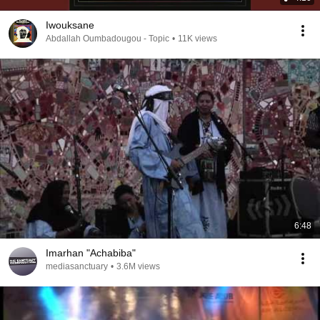
Iwouksane
Abdallah Oumbadougou - Topic
•
11K views
6:48
Imarhan "Achabiba"
mediasanctuary
•
3.6M views