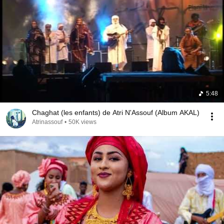
5:48
Chaghat (les enfants) de Atri N'Assouf (Album AKAL)
Atrinassouf
•
50K views