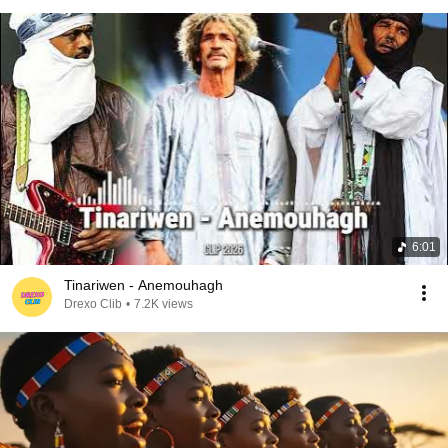
6:01
Tinariwen - Anemouhagh
Drexo Clib
•
7.2K views