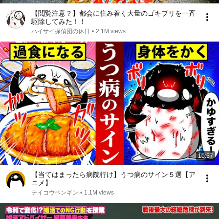
【閲覧注意？】都会に住み着く大量のゴキブリを一斉
駆除してみた！！
ハイサイ探偵団の休日
•
2.1M views
10:57
【当てはまったら病院行け】うつ病のサイン５選【ア
ニメ】
テイコウペンギン
•
1.1M views