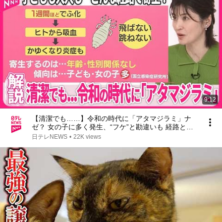
9:12
【清潔でも……】令和の時代に「アタマジラミ」ナ
ゼ？ 女の子に多く発生、“フケ”と勘違いも 経路と対
策は？【#みんなのギモン】
日テレNEWS
•
22K views