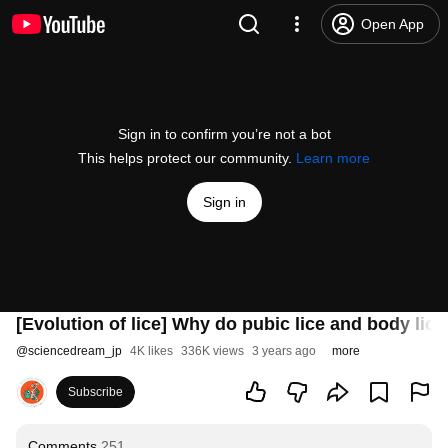
Open App
Sign in to confirm you’re not a bot
This helps protect our community.
Learn more
Sign in
[Evolution of lice] Why do pubic lice and body lice
@
sciencedream_jp
4K likes
336K views
3 years ago
more
Subscribe
Comments
251