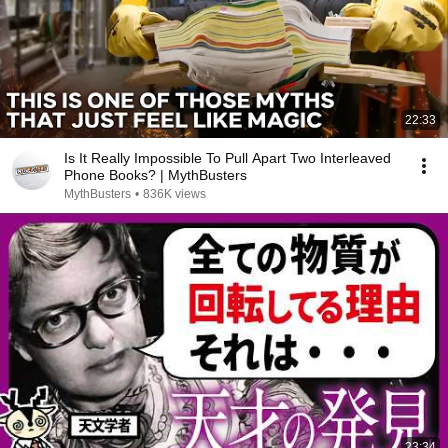
22:33
Is It Really Impossible To Pull Apart Two Interleaved
Phone Books? | MythBusters
MythBusters
•
836K views
23:34