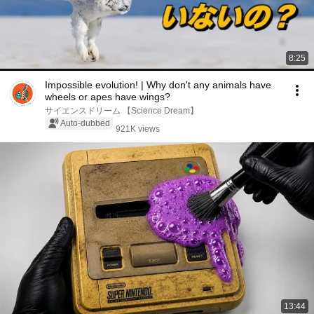
8:25
Impossible evolution! | Why don't any animals have
wheels or apes have wings?
サイエンスドリーム 【Science Dream】
Auto-dubbed
921K views
13:44