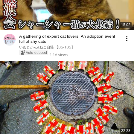
15:02
A gathering of expert cat lovers! An adoption event
full of shy cats
いぬじかん&ねこ自慢 【BS-TBS】
Auto-dubbed
2.2M views
22:23