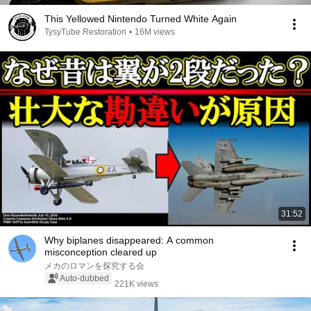
This Yellowed Nintendo Turned White Again
TysyTube Restoration
•
16M views
31:52
Why biplanes disappeared: A common
misconception cleared up
メカのロマンを探究する会
Auto-dubbed
221K views