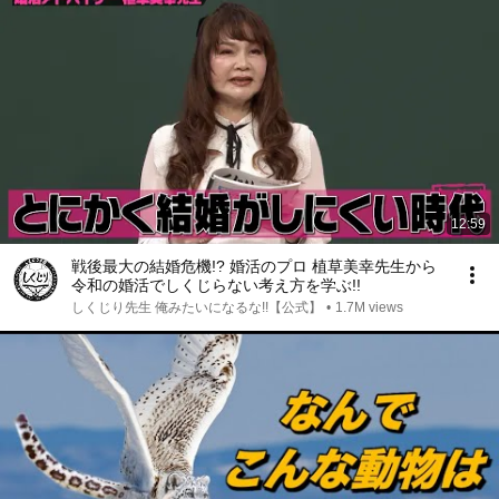
12:59
戦後最大の結婚危機!? 婚活のプロ 植草美幸先生から
令和の婚活でしくじらない考え方を学ぶ!!
しくじり先生 俺みたいになるな!!【公式】
•
1.7M views