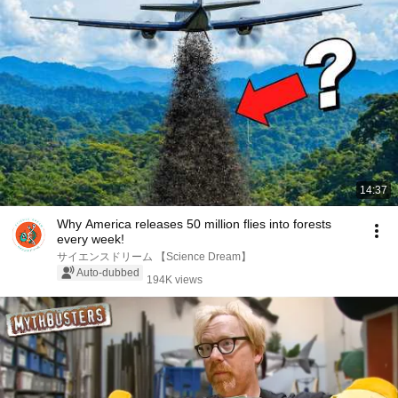
14:37
Why America releases 50 million flies into forests
every week!
サイエンスドリーム 【Science Dream】
Auto-dubbed
194K views