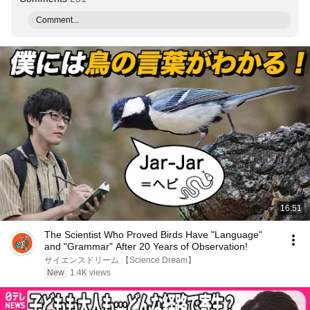
Comment...
16:51
The Scientist Who Proved Birds Have "Language"
and "Grammar" After 20 Years of Observation!
サイエンスドリーム 【Science Dream】
New
1.4K views