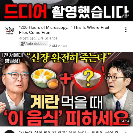
6:56
"200 Hours of Microscopy..!" This Is Where Fruit
Flies Come From
수상한생선 Life Science
Auto-dubbed
2.4M views
24:54
"서울대 신장 명의의 경고" 신장 녹이는 최악의 음식 조