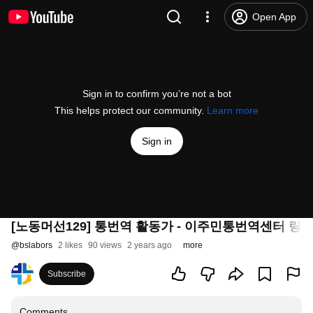
Open App
Sign in to confirm you’re not a bot
This helps protect our community.
Learn more
Sign in
[노동머선129] 통번역 활동가 - 이주민통번역센터 링
@
bslabors
2 likes
90 views
2 years ago
more
Subscribe
Comments