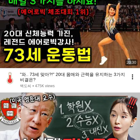
20:30
"와.. 73세 맞아?!" 20대 몸매와 근력을 유지하는 3가지
비결은?
백도씨
•
475K views