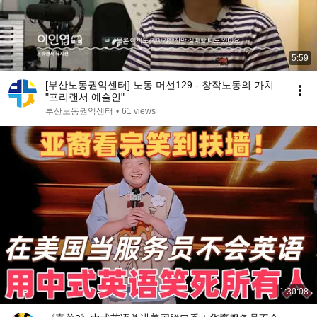
5:59
[부산노동권익센터] 노동 머선129 - 창작노동의 가치
"프리랜서 예술인"
부산노동권익센터
•
61 views
1:30:08