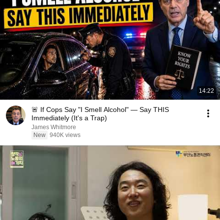
14:22
🚨 If Cops Say "I Smell Alcohol" — Say THIS
Immediately (It's a Trap)
James Whitmore
New
940K views