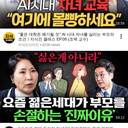
28:58
"좋은 대학은 폐기될 것" AI 시대 자녀를 살리는 부모의
조건ㅣ지식인 클래스 EP.08 (조벽 교수)
지식인사이드
•
823K views
59:12