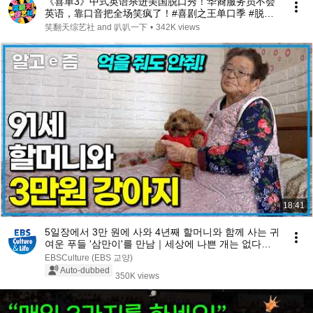
《喜单3》中式英语杀进美国脱口秀！华裔服务员不会
英语，靠口音把全场笑疯了！#喜剧之王单口季 #脱口
秀 #搞笑 #喜剧 #funny #综艺
笑翻天综艺社 and 叭叭一下
•
342K views
18:41
5일장에서 3만 원에 사와 4년째 할머니와 함께 사는 귀
여운 푸들 '삼만이'를 만남｜세상에 나쁜 개는 없다｜
알고e즘
EBSCulture (EBS 교양)
Auto-dubbed
350K views