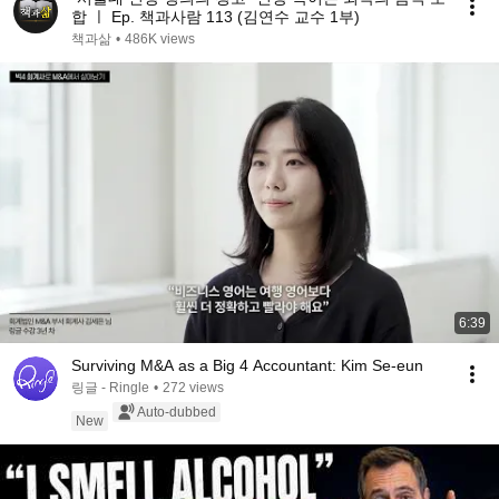
합 ㅣ Ep. 책과사람 113 (김연수 교수 1부)
책과삶
•
486K views
6:39
Surviving M&A as a Big 4 Accountant: Kim Se-eun
링글 - Ringle
•
272 views
Auto-dubbed
New