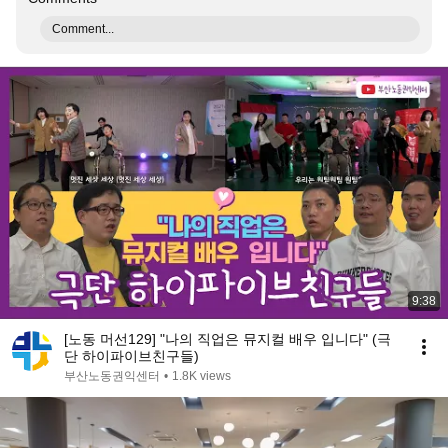
Comment...
9:38
[노동 머선129] "나의 직업은 뮤지컬 배우 입니다" (극
단 하이파이브친구들)
부산노동권익센터
•
1.8K views