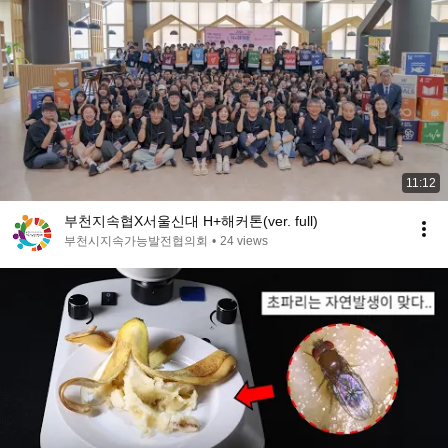
11:12
부천지속협X서울신대 H+해커톤(ver. full)
부천시지속가능발전협의회
•
24 views