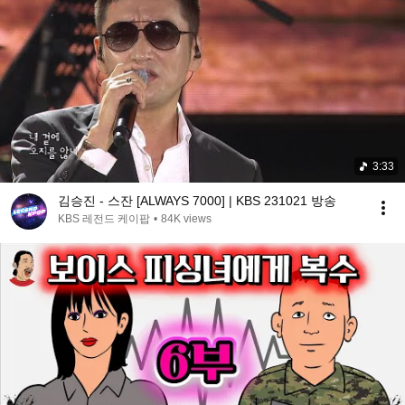
3:33
김승진 - 스잔 [ALWAYS 7000] | KBS 231021 방송
KBS 레전드 케이팝
•
84K views