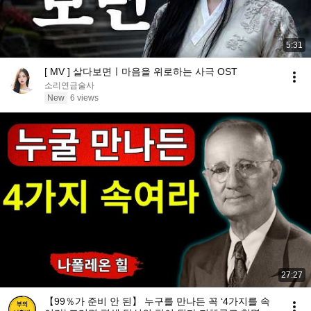
5:31
[ MV ] 살다보면ㅣ마음을 위로하는 사극 OST
소리연금술사
New
6 views
27:27
【99％가 준비 안 된】 누구를 만나든 꼭 ‘4가지를 속