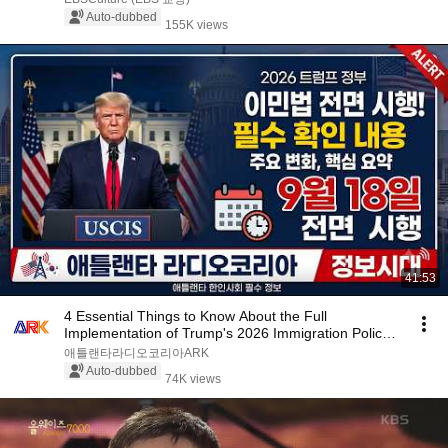
Auto-dubbed
155K views
41:53
4 Essential Things to Know About the Full
Implementation of Trump's 2026 Immigration Policy!!
#At...
애틀랜타라디오코리아ARK
Auto-dubbed
74K views