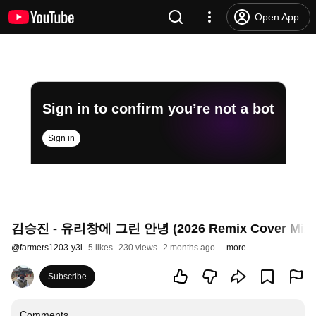
Open App
Sign in to confirm you’re not a bot
Sign in
김승진 - 유리창에 그린 안녕 (2026 Remix Cover Mix) /
@
farmers1203-y3l
5 likes
230 views
2 months ago
more
Subscribe
Comments