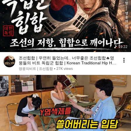
19:22
조선힙합 | 우연히 들었는데.. 너무좋은 조선힙합🔥영
웅들의 비트 독립군 힙합 | Korean Traditional Hip Hop
#국악힙합 #조선힙합#Hip Hop
영웅의비트 | 조선힙합
•
27K views