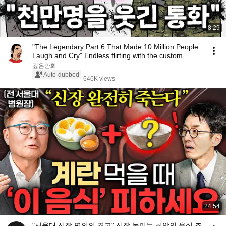
8:29
"The Legendary Part 6 That Made 10 Million People
Laugh and Cry" Endless flirting with the custom...
깊은만화
Auto-dubbed
646K views
24:54
"서울대 신장 명의의 경고" 신장 녹이는 최악의 음식 조