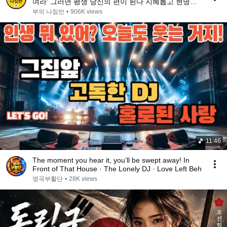
여라’ 그러면 평생 당신의 편이 된다 지혜롭고 현명한
인간관계 조언 나폴레온 힐
부의 나침반
•
906K views
11:46
The moment you hear it, you’ll be swept away! In
Front of That House · The Lonely DJ · Love Left Beh
명곡부활단
•
28K views