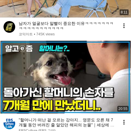
8:11
남자가 얼굴보다 말빨이 중요한 이유ㅋㅋㅋㅋㅋㅋㅋ
ㅋㅋㅋㅋㅋㅋㅋㅋㅋㅋㅋ
코믹마트
•
745K views
20:55
"할머니가 떠난 걸 모르는 강아지... 영문도 모른 채 7
개월 동안 버려진 줄 알았던 해피의 눈물"｜세상에 나
쁜 개는 없다｜알고e즘
EBSCulture (EBS 교양)