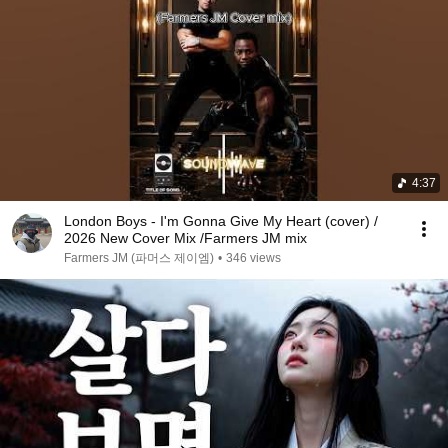
4:37
London Boys - I'm Gonna Give My Heart (cover) /
2026 New Cover Mix /Farmers JM mix
Farmers JM (파머스 제이엠)
•
346 views