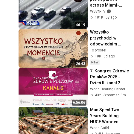
across Miami-
Dade County
WSVN-TV
181K
5y ago
46:19
Wszystko 
przychodzi w 
odpowiednim 
czasie, kiedy 
To proste!
przestajesz 
18K
6d ago
naciskać | Nauki 
New
26:43
Tao
7. Kongres Zdrowie 
Polaków 2025 - 
Dzień III kanał 2
World Hearing Center / Światowe Centrum Słuchu
432
Streamed 8mo ago
6:56:06
Man Spent Two 
Years Building 
HUGE Wooden 
House for his 
World Build
Family | Start to 
3.4M
1mo ago