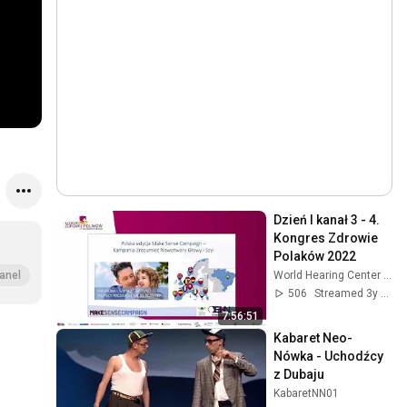
Dzień I kanał 3 - 4. 
Kongres Zdrowie 
Polaków 2022
World Hearing Center / Światowe Centrum Słuchu
anel
506
Streamed 3y ago
7:56:51
Kabaret Neo-
Nówka - Uchodźcy 
z Dubaju
KabaretNN01