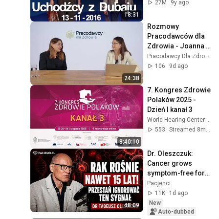
27M
9y ago
18:31
Rozmowy 
Pracodawców dla 
Zdrowia - Joanna 
Miłachowska, 
Pracodawcy Dla Zdrowia
prezeska Siemens 
106
9d ago
Healthineers
24:38
7. Kongres Zdrowie 
Polaków 2025 - 
Dzień I kanał 3
World Hearing Center / Światowe Centrum Słuchu
553
Streamed 8mo ago
8:40:10
Dr. Oleszczuk: 
Cancer grows 
symptom-free for 
up to 15 years! This 
Pacjenci
free habit could 
11K
1d ago
save you
New
48:09
Auto-dubbed