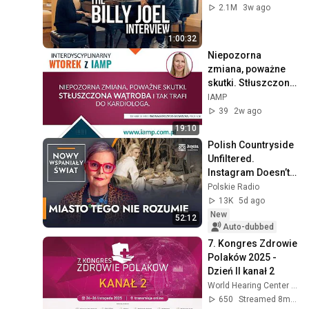
2.1M
3w ago
1:00:32
Niepozorna 
zmiana, poważne 
skutki. Stłuszczona 
Wątroba i tak trafi 
IAMP
do kardiologa.
39
2w ago
19:10
Polish Countryside 
Unfiltered. 
Instagram Doesn’t 
Show This Anymore
Polskie Radio
13K
5d ago
New
52:12
Auto-dubbed
7. Kongres Zdrowie 
Polaków 2025 - 
Dzień II kanał 2
World Hearing Center / Światowe Centrum Słuchu
650
Streamed 8mo ago