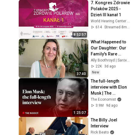
7. Kongres Zdrowie 
Polaków 2025 - 
Dzień III kanał 1
World Hearing Center / Światowe Centrum Słuchu
614
Streamed 8mo ago
8:52:57
What Happened to 
Our Daughter: Our 
Family's Rare 
Medical 
Ally Boothroyd | Sarovara Yoga
Emergency
22K
3d ago
New
37:40
The full-length 
interview with Elon 
Musk | The 
Economist
The Economist
3.9M
9d ago
1:25:07
The Billy Joel 
Interview
Rick Beato