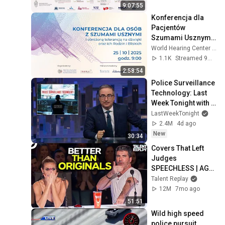
9:07:55
Konferencja dla 
Pacjentów 
Szumami Usznymi 
oraz ich Bliskich - 
World Hearing Center / Światowe Centrum Słuchu
2025
1.1K
Streamed 9mo ago
2:58:54
Police Surveillance 
Technology: Last 
Week Tonight with 
John Oliver (HBO)
LastWeekTonight
2.4M
4d ago
New
30:34
Covers That Left 
Judges 
SPEECHLESS | AGT 
2025
Talent Replay
12M
7mo ago
51:51
Wild high speed 
police pursuit 