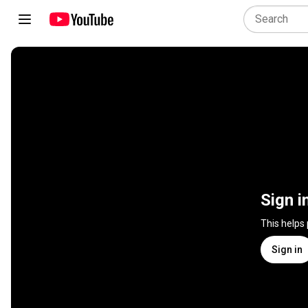
Sign i
This helps
Sign in