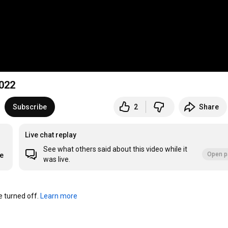
2022
Subscribe
2
Share
Live chat replay
See what others said about this video while it
Open p
re
was live.
turned off. 
Learn more