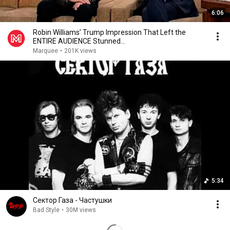
6:06
Robin Williams’ Trump Impression That Left the
ENTIRE AUDIENCE Stunned...
Marquee
•
201K views
5:34
Сектор Газа - Частушки
Bad Style
•
30M views