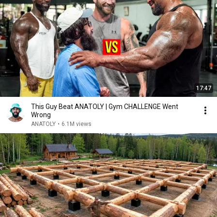
17:47
This Guy Beat ANATOLY | Gym CHALLENGE Went
Wrong
ANATOLY
•
6.1M views