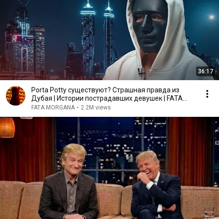
36:17
Porta Potty существуют? Страшная правда из
Дубая | Истории пострадавших девушек | FATA
MORGANA
FATA MORGANA
•
2.2M views