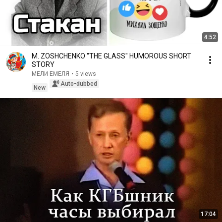
4:52
M. ZOSHCHENKO "THE GLASS" HUMOROUS SHORT
STORY
МЕЛИ ЕМЕЛЯ
•
5 views
Auto-dubbed
New
17:04