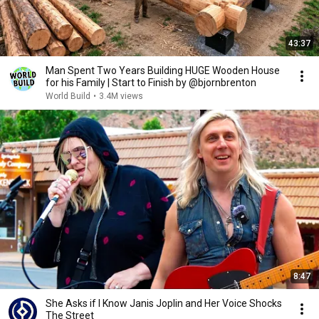
43:37
Man Spent Two Years Building HUGE Wooden House
for his Family | Start to Finish by @bjornbrenton
World Build
•
3.4M views
8:47
She Asks if I Know Janis Joplin and Her Voice Shocks
The Street