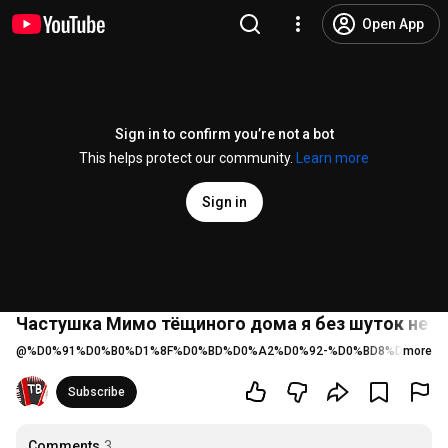
Open App
Sign in to confirm you’re not a bot
This helps protect our community.
Learn more
Sign in
Частушка Мимо тёщиного дома я без шуток не х
@
%D0%91%D0%B0%D1%8F%D0%BD%D0%A2%D0%92-%D0%BD8%D1%8C
more
Subscribe
Comments
3