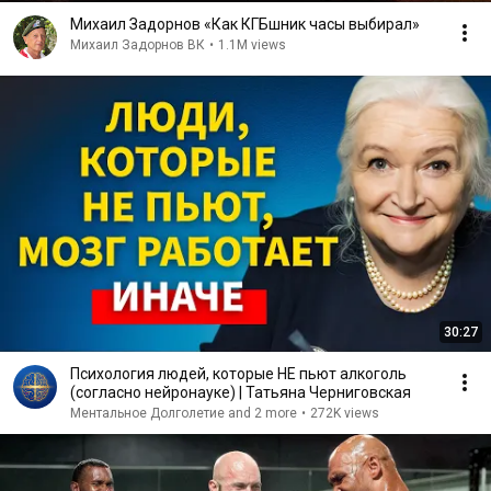
Михаил Задорнов «Как КГБшник часы выбирал»
Михаил Задорнов ВК
•
1.1M views
30:27
Психология людей, которые НЕ пьют алкоголь
(согласно нейронауке) | Татьяна Черниговская
Ментальное Долголетие and 2 more
•
272K views