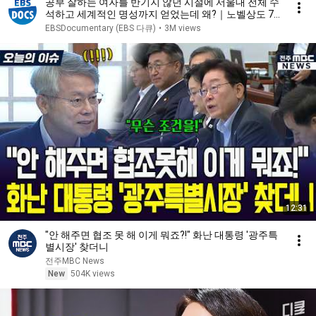
공부 잘하는 여자를 반기지 않던 시절에 서울대 전체 수
석하고 세계적인 명성까지 얻었는데 왜?｜노벨상도 7
성급 호텔도 부럽지 않은 어느 학자의 품격｜여백서원
EBSDocumentary (EBS 다큐)
•
3M views
｜건축탐구 집｜#골라듄다큐
12:31
"안 해주면 협조 못 해 이게 뭐죠?!" 화난 대통령 '광주특
별시장' 찾더니
전주MBC News
New
504K views