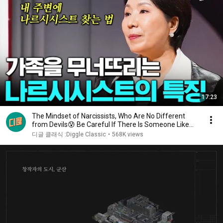
17:23
The Mindset of Narcissists, Who Are No Different
from Devils😰 Be Careful If There Is Someone Like...
디글 클래식 :Diggle Classic
•
568K views