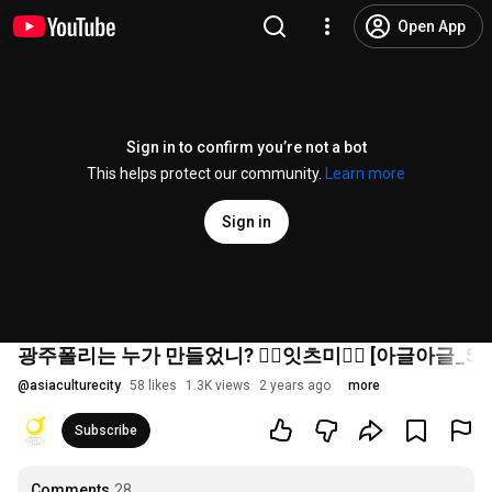
Open App
Sign in to confirm you’re not a bot
This helps protect our community.
Learn more
Sign in
광주폴리는 누가 만들었니? 👉🏻잇츠미👈🏻 [아글아글_
@
asiaculturecity
58 likes
1.3K views
2 years ago
more
Subscribe
Comments
28