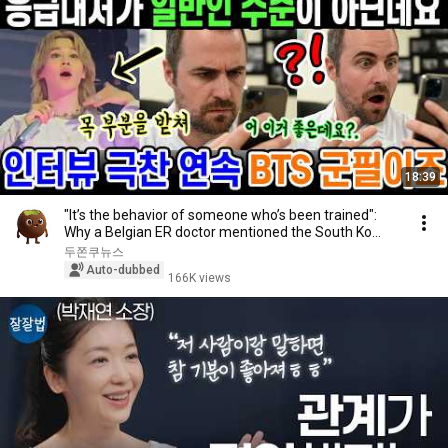
18:39
"It’s the behavior of someone who’s been trained":
Why a Belgian ER doctor mentioned the South Ko...
두쫀쿠뉴스
Auto-dubbed
166K views