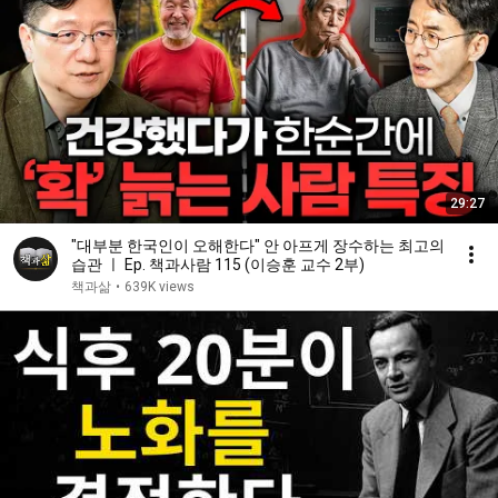
29:27
"대부분 한국인이 오해한다" 안 아프게 장수하는 최고의
습관 ㅣ Ep. 책과사람 115 (이승훈 교수 2부)
책과삶
•
639K views