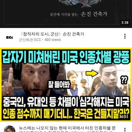
3:38
〈창작자의 도시, 군산〉손진 건축가
군산회관 GCC
•
400 views
30:51
뉴스에는 나오지 않는 현재 미국에서 터진 인종차별 문