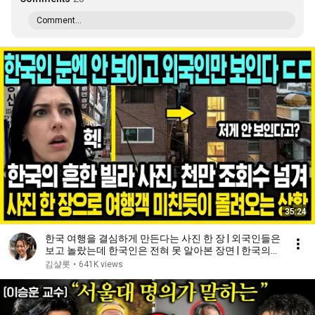
Comment...
35:24
한국 여행을 결심하게 만든다는 사진 한 장 | 외국인들은
보고 놀랐는데 한국인은 전혀 못 알아본 장면 | 한국의
특징과 외국인들의 반응
김샬롯
•
641K views