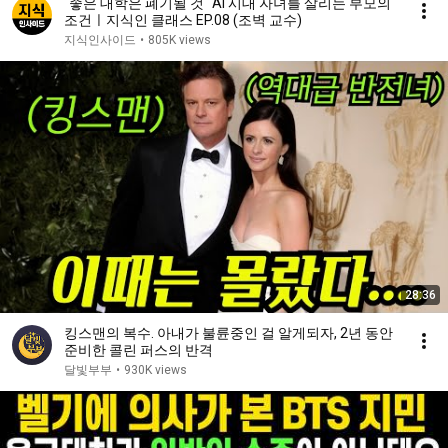
"좋은 대학은 폐기될 것" AI 시대 자녀를 살리는 부모의
조건ㅣ지식인 클래스 EP.08 (조벽 교수)
지식인사이드
•
805K views
28:36
킹스맨의 복수. 아내가 불륜중인 걸 알게되자, 2년 동안
준비한 콜린 퍼스의 반격
달빛부부
•
930K views