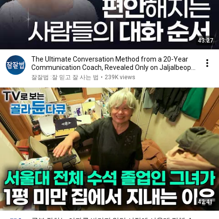
43:27
The Ultimate Conversation Method from a 20-Year
Communication Coach, Revealed Only on Jaljalbeop
...
잘잘법 :잘 믿고 잘 사는 법
•
239K views
42:41