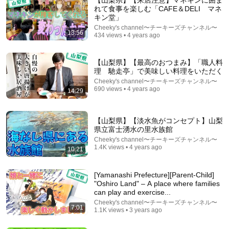
れて食事を楽しむ「CAFE＆DELI マネ
キン堂」
Cheeky's channel〜チーキーズチャンネル〜
13:56
434 views • 4 years ago
【山梨県】【最高のおつまみ】「職人料
理 馳走亭」で美味しい料理をいただく
Cheeky's channel〜チーキーズチャンネル〜
690 views • 4 years ago
14:29
13:56
【山梨県】【淡水魚がコンセプト】山梨
Why Gravel Bikes Are Quietly Replacing Road Bikes
県立富士湧水の里水族館
(And Nobody Noticed)
Cheeky's channel〜チーキーズチャンネル〜
All About Cycles
1.4K views • 4 years ago
New
1.7K views
10:21
[Yamanashi Prefecture][Parent-Child]
"Oshiro Land" – A place where families
can play and exercise...
Cheeky's channel〜チーキーズチャンネル〜
7:01
1.1K views • 3 years ago