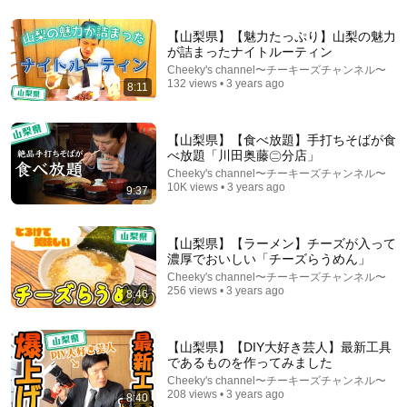
【山梨県】【魅力たっぷり】山梨の魅力
33:24
が詰まったナイトルーティン
Cheeky's channel〜チーキーズチャンネル〜
【猛暑】真夏のロングライドで限界突破。小浜を目指
132 views • 3 years ago
8:11
す旅
ロードバイクのある日常@mmp cycling
•
1.1K views
【山梨県】【食べ放題】手打ちそばが食
べ放題「川田奥藤㊁分店」
Cheeky's channel〜チーキーズチャンネル〜
10K views • 3 years ago
9:37
【山梨県】【ラーメン】チーズが入って
濃厚でおいしい「チーズらうめん」
Cheeky's channel〜チーキーズチャンネル〜
256 views • 3 years ago
8:46
【山梨県】【DIY大好き芸人】最新工具
32:25
であるものを作ってみました
Cheeky's channel〜チーキーズチャンネル〜
[Must-See Guide to Yamanashi! 55 Must-Visit Tourist
208 views • 3 years ago
Spots | From Popular Spots to Hidden Gems]
8:40