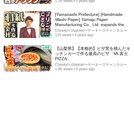
1.1K views • 3 years ago
[Yamanashi Prefecture] [Handmade
Washi Paper] Yamaju Paper
Manufacturing Co., Ltd. expands the
po...
Cheeky's channel〜チーキーズチャンネル〜
9:21
125 views • 3 years ago
【山梨県】【本格的】ピザ窯を積んだキ
16:56
ッチンカーで作る最高のピザ「Mt.富士
PIZZA」
桃と桜のサイクリング2025 リニアライドやまなし中
Cheeky's channel〜チーキーズチャンネル〜
央 ランチはBBQ エイドも充実 お土産たくさん いい
9:17
1.8K views • 3 years ago
ことづくめのイベントです！
えみちゃんネル.
•
1K views