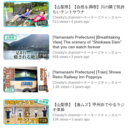
7 Western Hygiene Habits That Disgust Japanese
【山梨県】【自然を満喫】川の隣で気持
People — Stop Doing These Now
ちいテントサウナ
Inside Japan Living
•
243K views
Cheeky's channel〜チーキーズチャンネル〜
313 views • 4 years ago
10:53
[Yamanashi Prefecture] [Breathtaking
View] The scenery of "Shiokawa Dam"
that you can watch forever
Cheeky's channel〜チーキーズチャンネル〜
7:48
656 views • 3 years ago
[Yamanashi Prefecture] [Train] Showa
Retro Railway Inn Poppoya
Cheeky's channel〜チーキーズチャンネル〜
1.4K views • 3 years ago
18:37
9:01
The Tour de France's Most Suspicious Bikes
RIFIANBOY
•
3.3M views
【山梨県】【激ムズ】甲州弁でやるラジ
オ体操
Cheeky's channel〜チーキーズチャンネル〜
13K views • 3 years ago
7:28