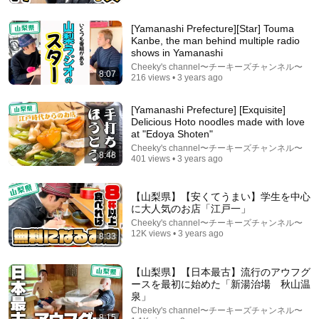
ゆめたび全国版【観るガイドブック】
Auto-dubbed
82K views
[Yamanashi Prefecture][Star] Touma
Kanbe, the man behind multiple radio
shows in Yamanashi
Cheeky's channel〜チーキーズチャンネル〜
8:07
216 views • 3 years ago
[Yamanashi Prefecture] [Exquisite]
Delicious Hoto noodles made with love
at "Edoya Shoten"
Cheeky's channel〜チーキーズチャンネル〜
8:48
401 views • 3 years ago
【山梨県】【安くてうまい】学生を中心
6:57
に大人気のお店「江戸一」
Cheeky's channel〜チーキーズチャンネル〜
Scott Bessent Flips The Script On Bernie Sanders
12K views • 3 years ago
8:33
With One Biden Question
Capitol Power
•
241K views
【山梨県】【日本最古】流行のアウフグ
ースを最初に始めた「新湯治場 秋山温
泉」
Cheeky's channel〜チーキーズチャンネル〜
8:15