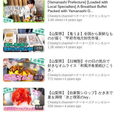
[Yamanashi Prefecture] [Loaded with
Local Specialties] A Breakfast Buffet
Packed with Yamanashi G...
Cheeky's channel〜チーキーズチャンネル〜
8:11
3.4K views • 4 years ago
6:47
【山梨県】【鬼うま】全国から新鮮なも
浄土平【Jododaira】火山礫の山肌を走る、浄土平へ
のが届く「甲府市地方卸売市場」
の最後の数キロ / The Final Kilometers Through
Cheeky's channel〜チーキーズチャンネル〜
Volcanic Terrain
JAPAN CYCLING ROUTE
•
1.1K views
1.3K views • 4 years ago
12:59
【山梨県】【22種類】その日の気分で
好きなオムライス「和風洋食屋紙ひこう
き」
Cheeky's channel〜チーキーズチャンネル〜
10:58
772 views • 4 years ago
【山梨県】【自家製シロップ】かき氷で
夏を満喫「氷と喫茶のivy」
Cheeky's channel〜チーキーズチャンネル〜
558 views • 4 years ago
9:38
22:38