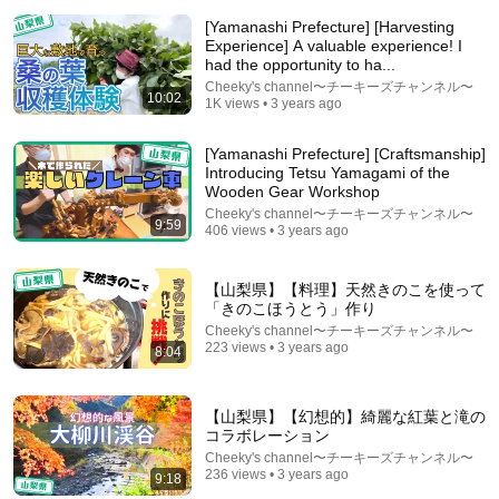
[Yamanashi Prefecture] [Harvesting
Experience] A valuable experience! I
had the opportunity to ha...
Cheeky's channel〜チーキーズチャンネル〜
10:02
1K views • 3 years ago
[Yamanashi Prefecture] [Craftsmanship]
Introducing Tetsu Yamagami of the
Wooden Gear Workshop
29:58
Cheeky's channel〜チーキーズチャンネル〜
9:59
406 views • 3 years ago
DON’T Buy These 17 Ice Cream Brands (And 8 That
Are ACTUALLY Real Ice Cream)
Consumer Exposed
•
996K views
【山梨県】【料理】天然きのこを使って
「きのこほうとう」作り
Cheeky's channel〜チーキーズチャンネル〜
223 views • 3 years ago
8:04
【山梨県】【幻想的】綺麗な紅葉と滝の
コラボレーション
Cheeky's channel〜チーキーズチャンネル〜
236 views • 3 years ago
9:18