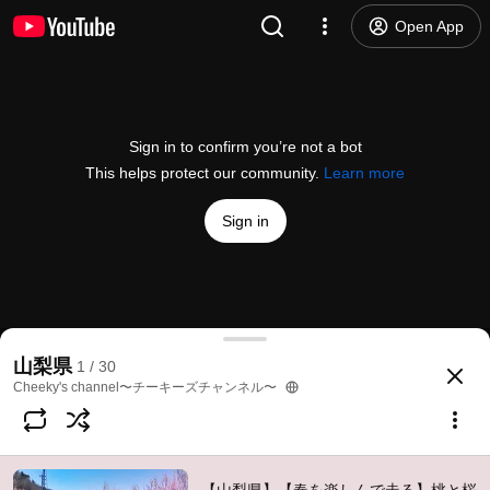
Open App
Sign in to confirm you’re not a bot
This helps protect our community.
Learn more
Sign in
【山梨県】【春を楽しんで走る】桃と桜のサイクリン
山梨県
1 / 30
@
Cheekys_channel
6 likes
870 views
4 years ago
more
Cheeky's channel〜チーキーズチャンネル〜
Subscribe
Comments