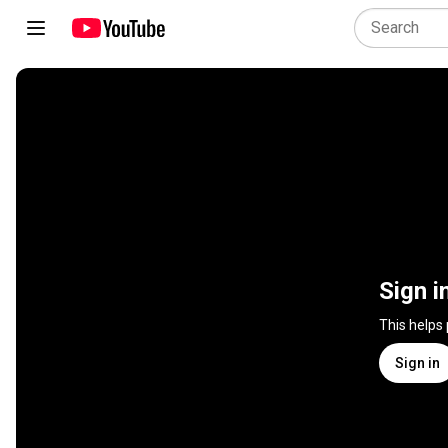
Sign i
This helps
Sign in