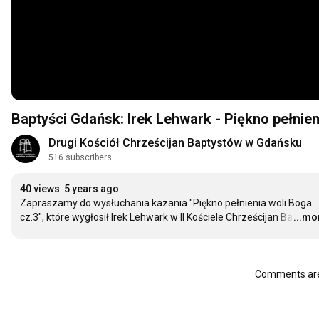
Baptyści Gdańsk: Irek Lehwark - Piękno pełnien
Drugi Kościół Chrześcijan Baptystów w Gdańsku
516 subscribers
40 views
5 years ago
Zapraszamy do wysłuchania kazania "Piękno pełnienia woli Boga 
cz.3", które wygłosił Irek Lehwark w II Kościele Chrześcijan Ba
...mo
…
Comments are 