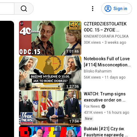
Sign in
CZTERDZIESTOLATEK 
ODC. 15 – ŻYCIE 
TOWARZYSKIE | Kultowy 
KINEMATOGRAFIA POLSKA
Polski Serial 4k
30K views
•
3 weeks ago
1:01:46
Notebooks Full of Love 
[#114] Misconceptions 
about 3:00 PM. How to 
Blisko Rahamim
do it right? | Sr. Tobiana 
56K views
•
11 days ago
and...
1:27:36
WATCH: Trump signs 
executive order on 
birthright citizenship
Fox News
431K views
•
16 hours ago
New
17:34
Bukłaki [#21] Czy św. 
Faustynie naprawdę 