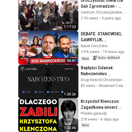
Uroczystość Otwarcia 
Sali Zgromadzeń - 
Nabożeństwo - 6 
Centrum Chrześcijańskie NOWE ŻYCIE w Gdańsku
listopada 2016 roku
2.7K views
•
9 years ago
1:17:22
DEBATE: STANOWSKI, 
GAWRYLUK, 
ZIEMKIEWICZ, PROF. 
Kanał Zero Extra
NOWAK. PRESIDENT 
137K views
•
19 hours ago
NAWROCKI'S YEAR
Auto-dubbed
New
54:41
Baptyści Gdańsk: 
Nabożeństwo 
19.07.2026
Drugi Kościół Chrześcijan Baptystów w Gdańsku
85 views
•
Streamed 2 weeks ago
1:30:26
Krzysztof Klenczon: 
Zagadkowa śmierć 
polskiego Johna 
Polskie gwiazdy
Lennona. Losy rodziny 
21K views
•
6 days ago
legendy
New
1:22:45