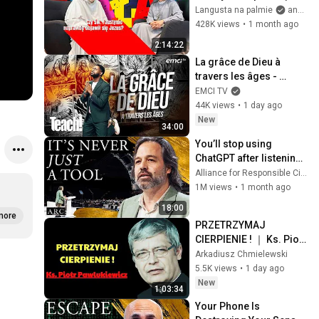
objawił się Jezus? || 
Langusta na palmie
and Blisko Rahamim
siostra Gaudia Skass
428K views
•
1 month ago
2:14:22
La grâce de Dieu à 
travers les âges - 
Teach! - Athoms Mbuma
EMCI TV
44K views
•
1 day ago
New
34:00
You’ll stop using 
ChatGPT after listening 
to this | Jonathan 
Alliance for Responsible Citizenship and Jonathan Pageau
Pageau [ARC 2026]
1M views
•
1 month ago
18:00
more
PRZETRZYMAJ 
CIERPIENIE ! ｜ Ks. Piotr 
Pawlukiewicz Modlitwa | 
Arkadiusz Chmielewski
pawlukiewicz
5.5K views
•
1 day ago
New
1:03:34
Your Phone Is 