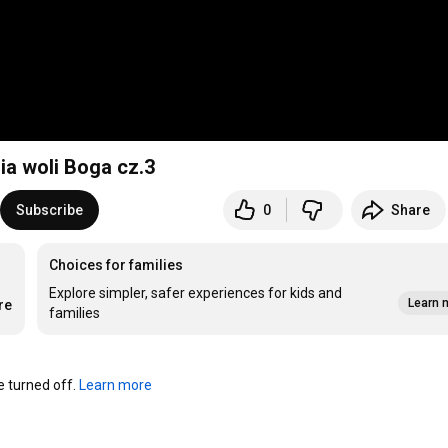
ia woli Boga cz.3
Subscribe
0
Share
Choices for families
Explore simpler, safer experiences for kids and
Learn 
re
families
turned off. 
Learn more