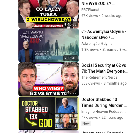
NIE WYRZUCIŁ? 
PROTASIEWICZ O 
PRZEkanał
WIELICHOWSKIEJ I 
67K views
•
2 weeks ago
KULISACH AFERY 
1:40:33
KŁODZKIEJ
👉 Adwentyści Gdynia - 
Nabożeństwo / 
11.07.2026 🙏
Adwentyści Gdynia
1.3K views
•
Streamed 3 weeks ago
2:36:43
Social Security at 62 vs 
70: The Math Everyone 
Gets Wrong
The Retirement Nerds
503K views
•
3 months ago
46:50
Doctor Stabbed 13 
Times During Murder 
Attempt - Then God 
Imagine Heaven Podcast with John Burke
Showed Up | Near Death 
47K views
•
22 hours ago
Experience
New
58:04