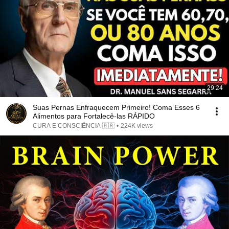
29:24
Suas Pernas Enfraquecem Primeiro! Coma Esses 6
Alimentos para Fortalecê-las RÁPIDO
CURA E CONSCIÊNCIA 🇧🇷
•
224K views