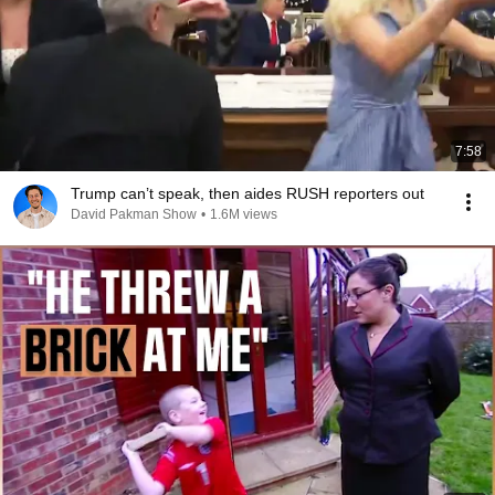
7:58
Trump can’t speak, then aides RUSH reporters out
David Pakman Show
•
1.6M views