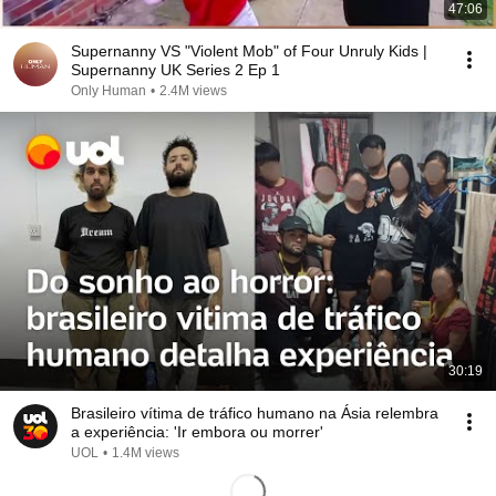
47:06
Supernanny VS "Violent Mob" of Four Unruly Kids |
Supernanny UK Series 2 Ep 1
Only Human
•
2.4M views
30:19
Brasileiro vítima de tráfico humano na Ásia relembra
a experiência: 'Ir embora ou morrer'
UOL
•
1.4M views