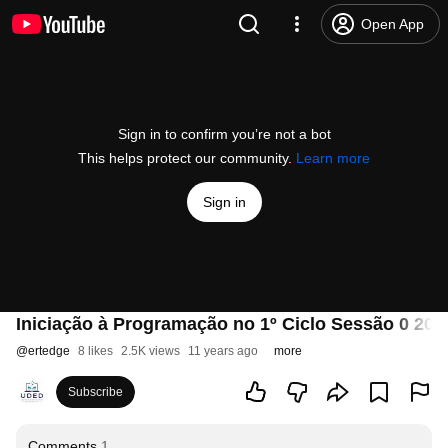
Open App
Sign in to confirm you’re not a bot
This helps protect our community.
Learn more
Sign in
Iniciação à Programação no 1º Ciclo Sessão 0 20
@
ertedge
8 likes
2.5K views
11 years ago
more
Subscribe
Comments
1