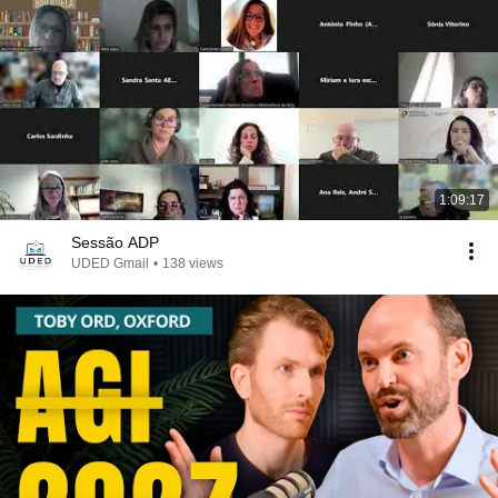
1:09:17
Sessão ADP
UDED Gmail
•
138 views