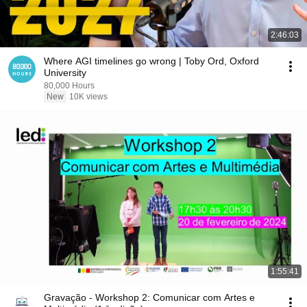
2:46:03
Where AGI timelines go wrong | Toby Ord, Oxford
University
80,000 Hours
New
10K views
1:55:41
Gravação - Workshop 2: Comunicar com Artes e