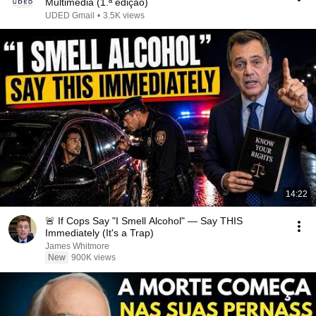
Multimédia (1.ª edição)
UDED Gmail
•
3.5K views
14:22
🚨 If Cops Say "I Smell Alcohol" — Say THIS
Immediately (It's a Trap)
James Whitmore
New
900K views