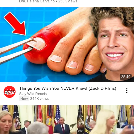
Dra. Helena Carvalho
•
253K views
28:49
Things You Wish You NEVER Knew! (Zack D Films)
Stay Wild Reacts
New
344K views