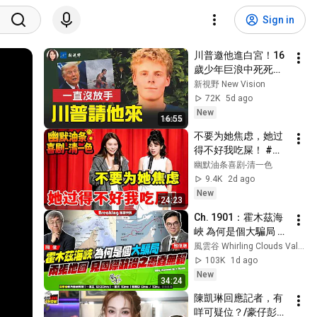
Sign in
川普邀他進白宮！16
歲少年巨浪中死死抓
住10歲男孩，兩分鐘
新視野 New Vision
救援為何感動整個美
72K
5d ago
國？ #川普 #救生員 
New
16:55
#美國精神 | 新視野 
不要为她焦虑，她过
第2467期 20260731
得不好我吃屎！ #脱
口秀 #幽默油条脱口
幽默油条喜剧-清一色
秀#脱口秀爆梗名场
9.4K
2d ago
面
New
24:23
Ch. 1901：霍木茲海
峽 為何是個大騙局 兩
張地圖 見國際政治之
風雲谷 Whirling Clouds Valley
愚蠢無賴｜風雲快訊
103K
1d ago
｜2026/08/05
New
34:24
陳凱琳回應記者，有
咩可疑位？/豪仔彭晴