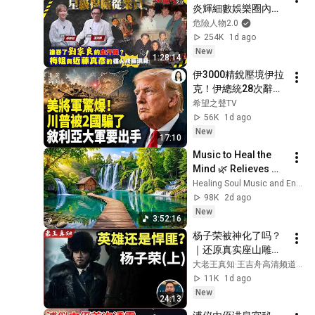
炎輝細數娛樂圈內幕
｜揭張國榮梅艷芳等
危險人物2.0
巨星秘聞｜誰吞了劉
254K
1d ago
家良的血汗錢｜梅艷
New
1:28:14
芳與近藤真彥的媒人
伊3000精銳壓境伊拉
終極現身｜由TVB訓
克！伊總統28次辭職
練班到星級保險從業
洩二哈機密；13次毀
希望之聲TV
員
約紀錄震驚全球，中
56K
1d ago
共百億大單被毀；卡
New
17:10
尼突轉向阻共！共軍
Music to Heal the 
網站被攻破【北美新
Mind 🌿 Relieves 
聞】
Anxiety and Relaxes 
Healing Soul Music and Enjoy Bliss
the Nervous System
98K
2d ago
New
3:52:16
杨子荣被神化了吗？
｜还原真实座山雕克
星（上）｜
大老王真知·王吉舟高清频道丨LaoWang Talk Channel
11K
1d ago
New
24:13