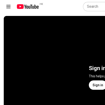
HK
Sign i
This helps
Sign in