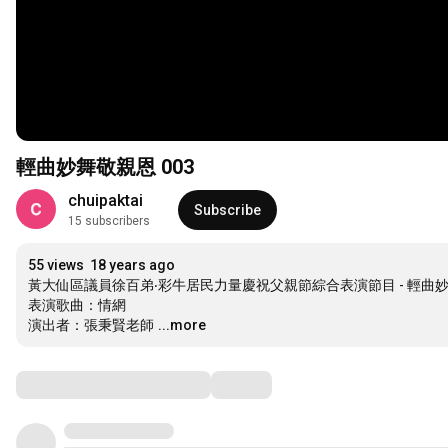
輕曲妙舞敬親恩 003
chuipaktai
Subscribe
15 subscribers
55 views
18 years ago
黃大仙區議員徐百弟‧彩牛居民力量慶祝父親節綜合表演節目 - 輕曲妙舞
表演歌曲：情網

演出者：張秉賢老師
...more
Comments