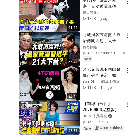
溥仪内侄讲皇宫秘
密，首次透露李莲英
和慈禧的那档子事，
奇人异事汇
简直难以直视【非常
135K
1y ago
故事】
41:41
北戴河各方講數！政
治傳聞四起，太子
黨、軍方、保守派重
有冇搞錯
新洗牌。二十一大進
40K
Streamed 1d ago
入攤牌階段，習近平
New
56:21
是否被逼下台？｜
谭元元曾说不回国是
【#有冇搞錯】#石山 
最正确的决定，婚后
#粵語 #直播
毅然回国，但2年后离
Your Studio有耳工作室
婚，如今50岁还好
115K
11d ago
吗？30岁与土豆CEO
28:44
恋爱后，对婚姻不再
【錢線百分百】
抱希望。
20260804完整版(中
集)《買在山頂要急賣
USTV 非凡電視
嗎?套牢股翻身攻略! 
45K
1d ago
跌深股要V轉了嗎? 
Auto-dubbed
New
48:33
揭!熱門股買賣攻略》