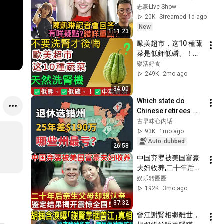
演繹「扮同自己談戀
志豪Live Show
愛動作」
20K
Streamed 1d ago
New
1:11:23
歐美超市，这10 種蔬
菜是低鉀低磷、！！
✅中英對照採購指
樂活好食
南！
249K
2mo ago
34:00
Which state do 
Chinese retirees 
move to? You'll 
古早味心内话
never guess the 
93K
1mo ago
number one answer.
Auto-dubbed
26:58
中国弃婴被美国富豪
夫妇收养,二十年后亲
生父母却想认亲，鉴
娱乐转圈圈
定结果揭开震惊全
192K
3mo ago
国！【寻情记忆】
37:32
曾江謝賢相繼離世，