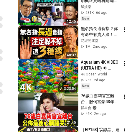
胡楓終於唔再隱瞞！
含淚揭開「謝賢掌摑
星娛樂
曾江」事實真相，原
281K
6d ago
來我哋所有人都畀人
New
12:45
呃咗⋯⋯謝霆鋒早知
無名指長過食指？你
實情！【星娛樂】#
有命中有貴人緣！今
胡楓 #謝賢 #曾江 #
生注定躲不掉這「3段
易經開運堂
綜藝 #事實 #真相 #
緣」#人生智慧 #命
1M
2mo ago
兄弟 #謝霆鋒
理 #哲學 #曾仕強 #
48:37
易經 #正能量#人生
Aquarium 4K VIDEO 
智慧 #命理 #哲學 #
(ULTRA HD) 🐠 
曾仕強 #易經 #正能
Colorful Coral Reef 
4K Ocean World
量
Fish & Deep Sleep 
26K
2d ago
Relaxation Music #5
New
3:23:54
76歲白嘉莉官宣離
台，服伺富豪43年沒
房住，今離台公佈最
群星會
後心願聽哭眾人#白
46K
2w ago
嘉莉 #白菲比 #群星
21:45
會
［EP153] 翁靜晶、連