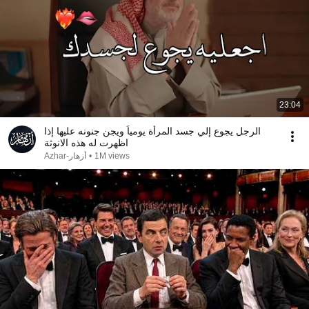
23:04
الرجل يجوع إلي جسد المرأة يومياً ويجن جنونه عليها إذا
اظهرت له هذه الانوثة
أزهار-Azhar
•
1M views