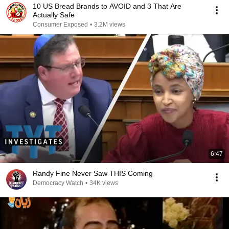
10 US Bread Brands to AVOID and 3 That Are
Actually Safe
Consumer Exposed
•
3.2M views
6:47
Randy Fine Never Saw THIS Coming
Democracy Watch
•
34K views