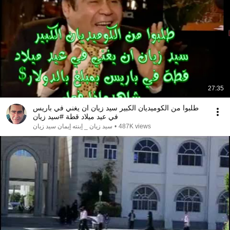
27:35
طلبوا من الكوميديان الكبير سيد زيان ان يغني في باريس
في عيد ميلاد قطة #سيد زيان
سيد زيان _ إبنته إيمان سيد زيان
•
487K views