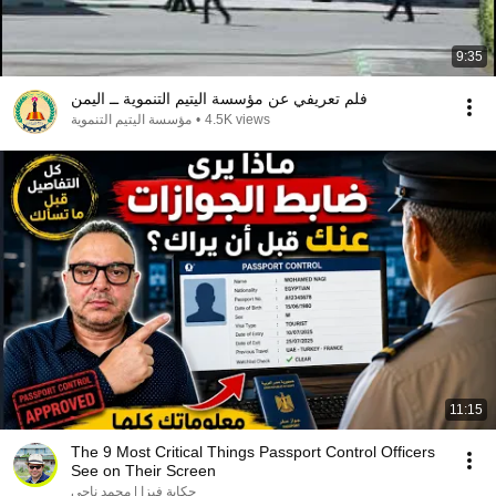
9:35
فلم تعريفي عن مؤسسة اليتيم التنموية ــ اليمن
مؤسسة اليتيم التنموية
•
4.5K views
11:15
The 9 Most Critical Things Passport Control Officers
See on Their Screen
حكاية فيزا | محمد ناجى