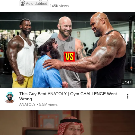
Auto-dubbed
145K views
17:47
This Guy Beat ANATOLY | Gym CHALLENGE Went
Wrong
ANATOLY
•
5.5M views