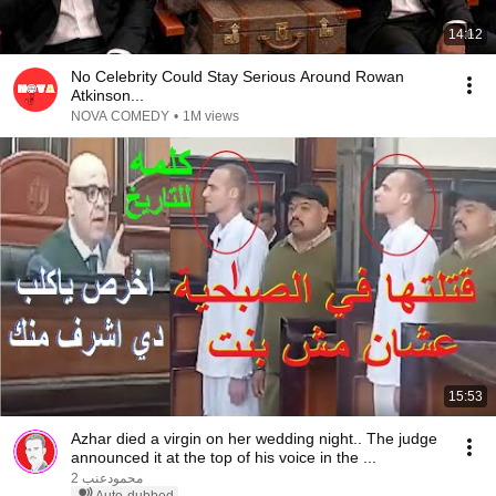
14:12
No Celebrity Could Stay Serious Around Rowan
Atkinson...
NOVA COMEDY
•
1M views
15:53
Azhar died a virgin on her wedding night.. The judge
announced it at the top of his voice in the ...
محمودعنب 2