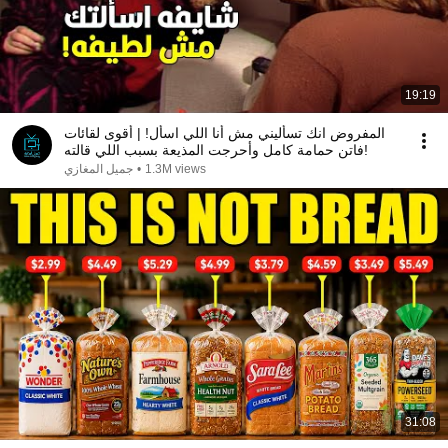
19:19
المفروض انك تسأليني مش أنا اللي اسأل! | أقوى لقائات
فاتن حمامة كامل وأحرجت المذيعة بسبب اللي قالته!
جميل المغازي
•
1.3M views
31:08