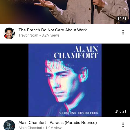
12:51
The French Do Not Care About Work
Trevor Noah
•
3.2M views
6:21
Alain Chamfort - Paradis (Paradis Reprise)
Alain Chamfort
•
1.9M views