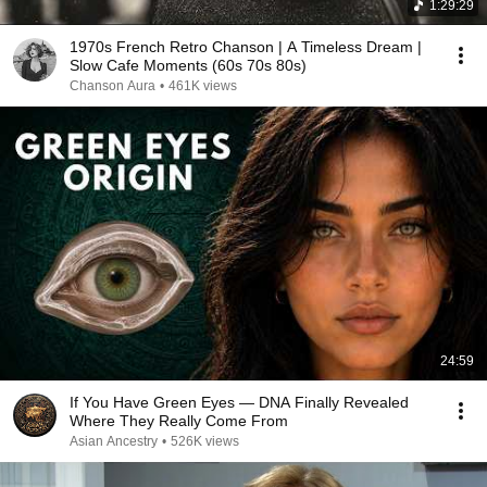
1:29:29
1970s French Retro Chanson | A Timeless Dream |
Slow Cafe Moments (60s 70s 80s)
Chanson Aura
•
461K views
24:59
If You Have Green Eyes — DNA Finally Revealed
Where They Really Come From
Asian Ancestry
•
526K views