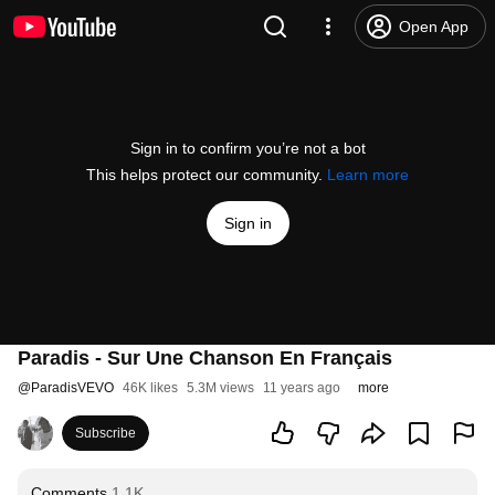
Open App
Sign in to confirm you’re not a bot
This helps protect our community.
Learn more
Sign in
Paradis - Sur Une Chanson En Français
@
ParadisVEVO
46K likes
5.3M views
11 years ago
more
Subscribe
Comments
1.1K