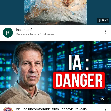
6:22
Instantané
Release - Topic
•
10M views
35:31
AI: The uncomfortable truth Jancovici reveals