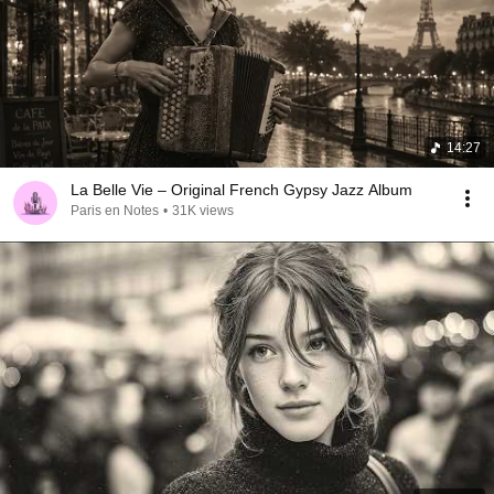
14:27
La Belle Vie – Original French Gypsy Jazz Album
Paris en Notes
•
31K views