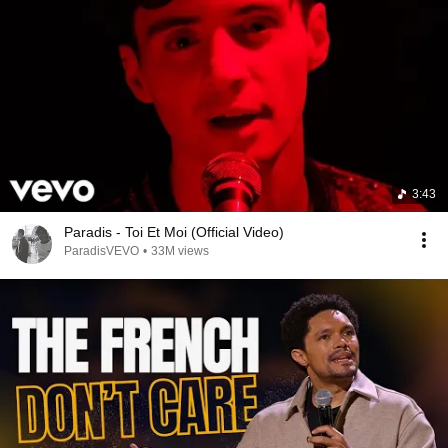
Et peut-être s'émouvoir

Loin du regard des indiscrets

Sur une chanson en français

Sur une chanson en français

Sur une chanson en français
3:43
Paradis - Toi Et Moi (Official Video)
ParadisVEVO
•
33M views