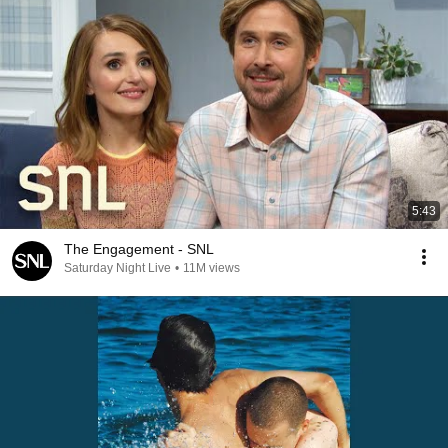
5:43
The Engagement - SNL
Saturday Night Live
•
11M views