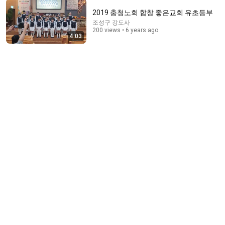
2019 충청노회 합창 좋은교회 유초등부
조성구 강도사
31:34
200 views • 6 years ago
4:03
어린 딸 두고 한국으로 도망.. 노숙자가 된 여자와 미국
인 딸, 10년만의 재회 #특종세상
MBN STORY
New
133K views
2:07:53
1살때 날 버린 친엄마 시험하러 거지꼴로 갔더니 아들