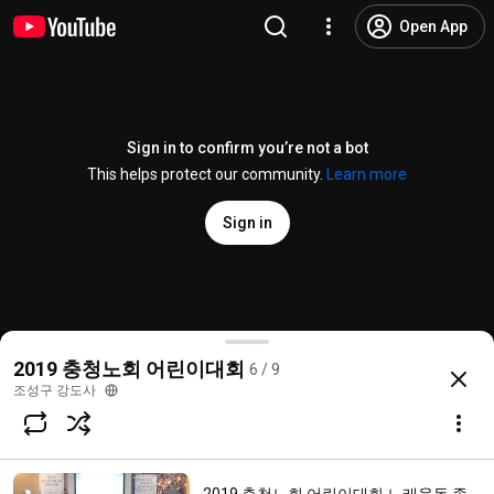
Open App
Sign in to confirm you’re not a bot
This helps protect our community.
Learn more
Sign in
2019 충청노회 중창 1팀
2019 충청노회 어린이대회
6 / 9
@
ggcjswosla
6 likes
476 views
6 years ago
more
조성구 강도사
Subscribe
Comments
2