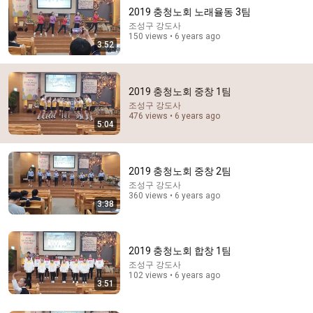
2019 충청노회 노래율동 3팀
조성구 강도사
150 views • 6 years ago
3:52
2019 충청노회 중창 1팀
조성구 강도사
476 views • 6 years ago
42:41
5:04
공부 잘하는 여자를 반기지 않던 시절에 서울대 전체 수
석하고 세계적인 명성까지 얻었는데 왜?｜노벨상도 7
성급 호텔도 부럽지 않은 어느 학자의 품격｜여백서원
2019 충청노회 중창 2팀
EBSDocumentary (EBS 다큐)
•
3M views
｜건축탐구 집｜#골라듄다큐
조성구 강도사
360 views • 6 years ago
3:38
2019 충청노회 합창 1팀
조성구 강도사
102 views • 6 years ago
3:51