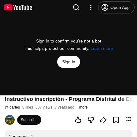
Open App
Sign in to confirm you’re not a bot
This helps protect our community.
Learn more
Sign in
Instructivo inscripción - Programa Distrital de Est
@
idartes
8 likes
637 views
7 years ago
more
Subscribe
Comments
1