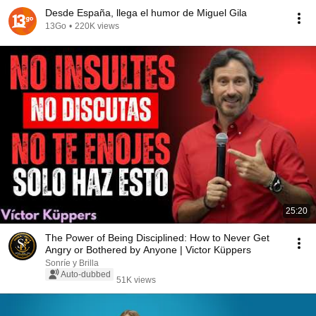
Desde España, llega el humor de Miguel Gila
13Go
•
220K views
25:20
The Power of Being Disciplined: How to Never Get
Angry or Bothered by Anyone | Victor Küppers
Sonríe y Brilla
Auto-dubbed
51K views