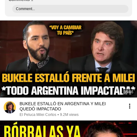
Comment...
35:46
BUKELE ESTALLÓ EN ARGENTINA Y MILEI
QUEDÓ IMPACTADO
El Peluca Milei Cortos
•
9.2M views