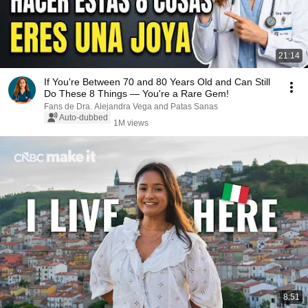
21:14
If You're Between 70 and 80 Years Old and Can Still
Do These 8 Things — You're a Rare Gem!
Fans de Dra. Alejandra Vega and Patas Sanas
Auto-dubbed
1M views
8:51