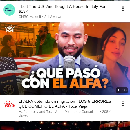
I Left The U.S. And Bought A House In Italy For
$13K
CNBC Make It
•
3.1M views
18:30
El ALFA detenido en migración | LOS 5 ERRORES
QUE COMETIÓ EL ALFA - Toca Viajar
Mañanero tv and Toca Viajar Migratorio Consulting
•
208K
views