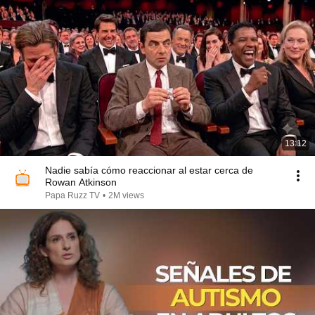
13:12
Nadie sabía cómo reaccionar al estar cerca de
Rowan Atkinson
Papa Ruzz TV
•
2M views