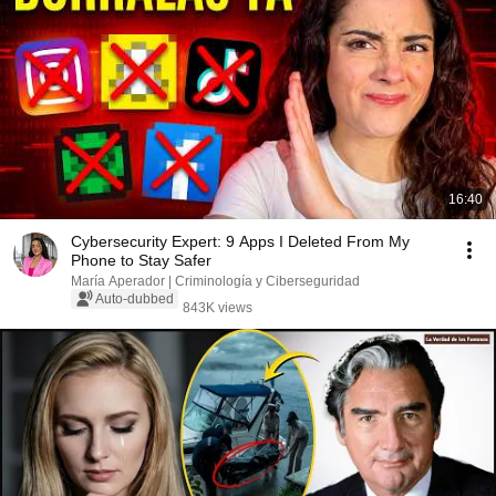
16:40
Cybersecurity Expert: 9 Apps I Deleted From My
Phone to Stay Safer
María Aperador | Criminología y Ciberseguridad
Auto-dubbed
843K views