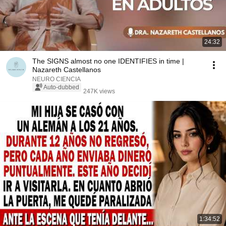
24:32
The SIGNS almost no one IDENTIFIES in time |
Nazareth Castellanos
NEURO CIENCIA
Auto-dubbed
247K views
1:34:52