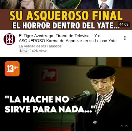
44:09
El Tigre Azcárraga: Tirano de Televisa... Y el
ASQUEROSO Karma de Agonizar en su Lujoso Yate.
La Verdad de los Famosos
New
142K views
9:29