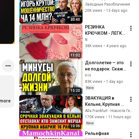
задолжал 
Звёздные Разоблачения
миллионы 
20K views
•
13 days ago
покойному 
20:40
олигарху?
РЕЗИНКА 
КРЮЧКОМ - ЛЕГКО 
И ПРОСТО !!! как 
N
привязать сразу к 
38K views
•
4 years ago
изделию
11:02
Долголетие — это 
не подарок. Скажу 
правду, которую 
H H
все скрывают.
83K views
•
1 day ago
New
15:20
ЭВАКУАЦИЯ в 
о
.more
…
Кельне, Крупная 
АВАРИЯ, Кто 
Alla Frankfurt - Новости Германии и Мира
ЗАМЕНИТ Мерца, 
170K views
•
11 hours ago
Паспорт США ДЛЯ 
New
10:36
РАБОВ, Новости 
Рельефная 
Германии