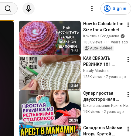
Sign in
How to Calculate the 
Size for a Crochet 
Beanie
Кристина Богданова
103K views
•
11 years ago
Auto-dubbed
7:23
КАК СВЯЗАТЬ 
РЕЗИНКУ 1Х1 
КРЮЧКОМ / 
Nataly Masters
ВОЛШЕБНЫЕ 
125K views
•
7 years ago
ВОЗМОЖНОСТИ 
13:46
КРЮЧКА🔮 / HOW 
Супер простая 
TO CROCHET 
двухсторонняя 
PERFECT RIBBING
резинка крючком 
Школа вязания Ирины Невзоровой
из рельефных 
19K views
•
2 years ago
столбиков.
20:39
Скандал в Майами: 
Игорь Крутой 