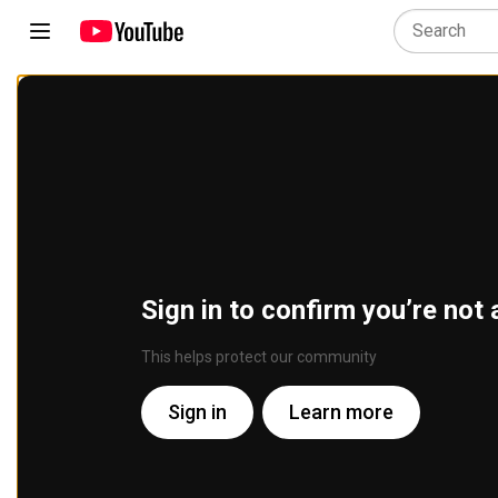
Sign in to confirm you’re not 
This helps protect our community
Sign in
Learn more