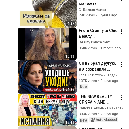
манжеты 
крючком. Супер 
ОтВязная Чайка
способ. 
24K views
•
5 years ago
Эластичная 
4:27
резинка крючком
From Granny to Chic 
Beauty 
Transformation | 
Beauty Palace New
Before and After 
358K views
•
1 month ago
Haircut
15:33
Он выбрал другую, 
а я сохранила 
гордость и 
Тёплые Истории Людей
отпустила его
137K views
•
2 days ago
New
1:54:36
THE NEW REALITY 
OF SPAIN AND 
EUROPE: Women 
Райская жизнь на Канарах
are AFRAID here! 
303K views
•
2 days ago
Will the Canary 
Auto-dubbed
New
17:43
Islands repeat this 