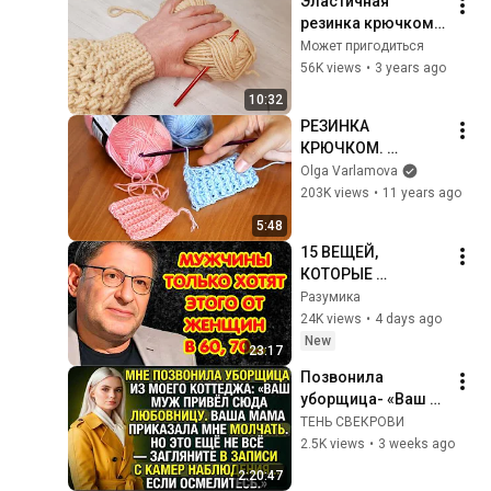
Эластичная 
n...
резинка крючком. 
Показываю 
Может пригодиться
медленно и 
56K views
•
3 years ago
доходчиво.
10:32
РЕЗИНКА 
КРЮЧКОМ. 
Способы вязания
Olga Varlamova
203K views
•
11 years ago
5:48
15 ВЕЩЕЙ, 
КОТОРЫЕ 
МУЖЧИНЫ ХОТЯТ 
Разумика
ОТ ЖЕНЩИНЫ 
24K views
•
4 days ago
ПОСЛЕ 60–70 ЛЕТ  
New
23:17
Михаил 
Позвонила 
Лабковский
уборщица- «Ваш 
муж привёл 
ТЕНЬ СВЕКРОВИ
любовницу. Мама 
2.5K views
•
3 weeks ago
велела молчать. 
2:20:47
Гляньте камеры и 