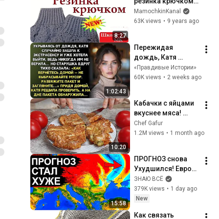
резинка крючком 
Столбик с 
MamochkinKanal
вытянутой петлей 
63K views
•
9 years ago
в начале ряда
8:27
Пережидая 
дождь, Катя 
случайно зашла к 
«Правдивые Истории»
экстрасенсу… И 
60K views
•
2 weeks ago
услышала 
1:02:43
странные слова
Кабачки с яйцами 
вкуснее мяса! 
Мало кто знает 
Chef Gafur
секрет! Бабушка 
1.2M views
•
1 month ago
научила готовить 
10:20
рецепт за 15 минут
ПРОГНОЗ снова 
Ухудшился! Европу 
и Россию ждут 
ЗНАЮ ВСЁ
резкие перемены. 
379K views
•
1 day ago
Новый удар на 
New
15:58
подходе
Как связать 