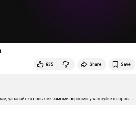
м
835
Share
Save
ам, узнавайте о новых мк самыми первыми, участвуйте в опросах, 
..