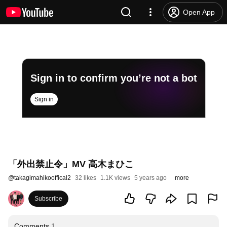
Open App
Sign in to confirm you’re not a bot
Sign in
「外出禁止令」MV 高木まひこ
@
takagimahikooffical2
32 likes
1.1K views
5 years ago
more
Subscribe
Comments
1