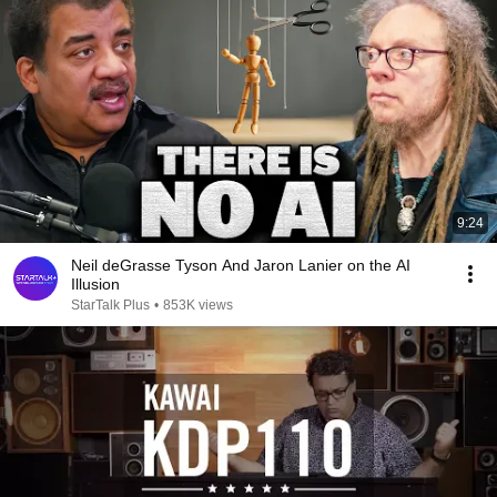
9:24
Neil deGrasse Tyson And Jaron Lanier on the AI
Illusion
StarTalk Plus
•
853K views