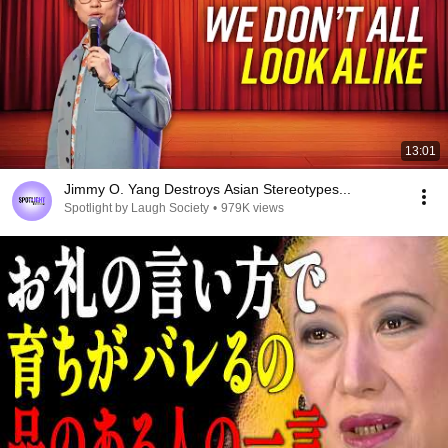
13:01
Jimmy O. Yang Destroys Asian Stereotypes...
Spotlight by Laugh Society
•
979K views