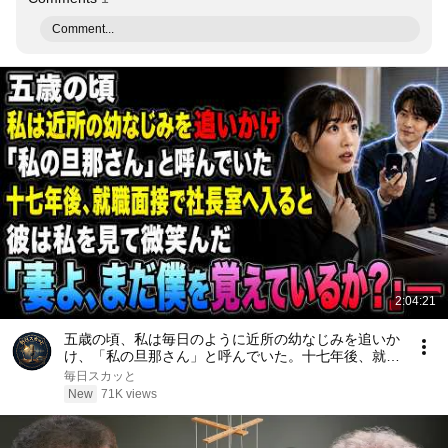
Comment...
2:04:21
五歳の頃、私は毎日のように近所の幼なじみを追いか
け、「私の旦那さん」と呼んでいた。十七年後、就職
面接で社長室へ入ると、彼は私を見て微笑んだ。「妻
毎日スカッと
よ、まだ僕を覚えているか？」――
New
71K views