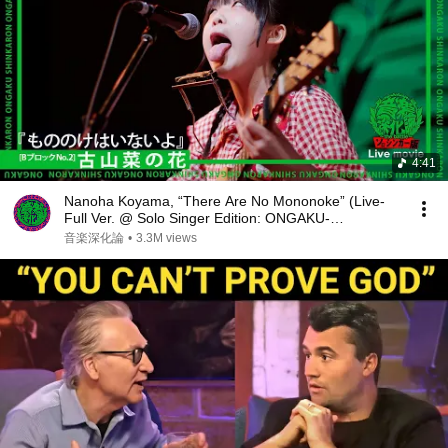
4:41
Nanoha Koyama, “There Are No Mononoke” (Live-
Full Ver. @ Solo Singer Edition: ONGAKU-
SHINKARON )
音楽深化論
•
3.3M views