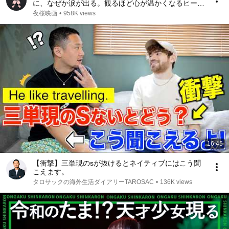
に、なぜか涙が出る。観るほど心が温かくなるヒーリ
ング映画【映画紹介】
夜桜映画
•
958K views
16:45
【衝撃】三単現のsが抜けるとネイティブにはこう聞
こえます。
タロサックの海外生活ダイアリーTAROSAC
•
136K views