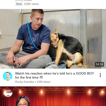
New
109K views
54:59
Watch his reaction when he’s told he’s a GOOD BOY
for the first time 🥹
Rocky Kanaka
•
10M views