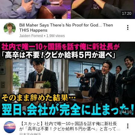
17:20
Bill Maher Says There’s No Proof for God... Then
THIS Happens
Jaiden Forrest
•
1.9M views
1:44:10
【スカッと】社内で唯一10ヶ国語を話す俺に新社長
が「高卒は不要！クビか給料５円か選べ」と言ってき
た。そのまま辞めた結果
日本文化物語