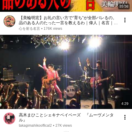
35:58
【美輪明宏】お礼の言い方で“育ち”が全部バレるの。
品のある人のたった一言を教えるわ｜偉人｜名言｜言
葉の力｜人生哲学｜
心を射る名言
•
176K views
4:29
高木まひことシェキナベイベーズ 『ムーヴメンタ
ル』
takagimahikooffical2
•
27K views