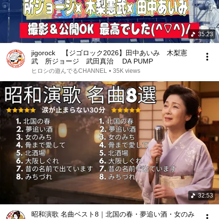
35:23
jigorock 【ジゴロック2026】田中あいみ 木梨憲
武 所ジョージ 武田真治 DA PUMP
ヒロシの遊んでるCHANNEL
•
35K views
32:53
昭和演歌 名曲ベスト8｜北国の春・夢追い酒・女のみ