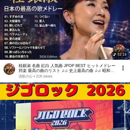
52:19
桂銀淑 名曲 紅白 人気曲 JPOP BEST ヒットメドレー
邦楽 最高の曲のリスト ♫♫ 史上最高の曲 ♫♫ 昭和歌
謡 名曲メドレー ♫♫ Best Playlist ♫♫ Top Best So
演歌の心
•
21K views