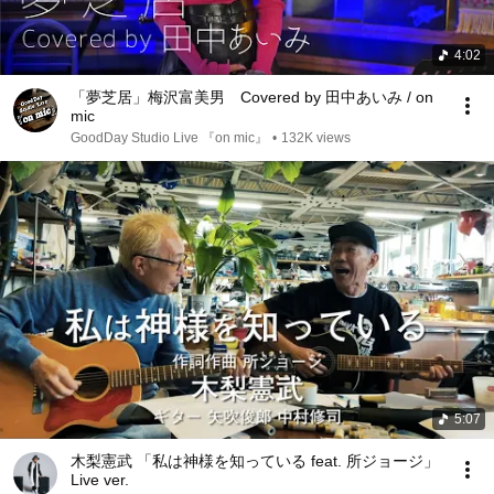
4:02
「夢芝居」梅沢富美男 Covered by 田中あいみ / on
mic
GoodDay Studio Live 『on mic』
•
132K views
5:07
木梨憲武 「私は神様を知っている feat. 所ジョージ」
Live ver.