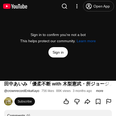
Open App
Sign in to confirm you’re not a bot
This helps protect our community.
Learn more
Sign in
田中あいみ「優柔不断 with 木梨憲武・所ジョージ」MUS
@
crownrecordEnkaKayo
756 likes
88K views
3 months ago
more
Subscribe
Comments
46