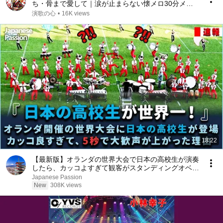
ち・骨まで愛して｜涙が止まらない懐メロ30分メド
レー｜心に響く日本の名曲
演歌の心
•
16K views
18:22
【最新版】オランダの世界大会で日本の高校生が演奏
したら、カッコよすぎて観客がスタンディングオベー
ション！
Japanese Passion
New
308K views