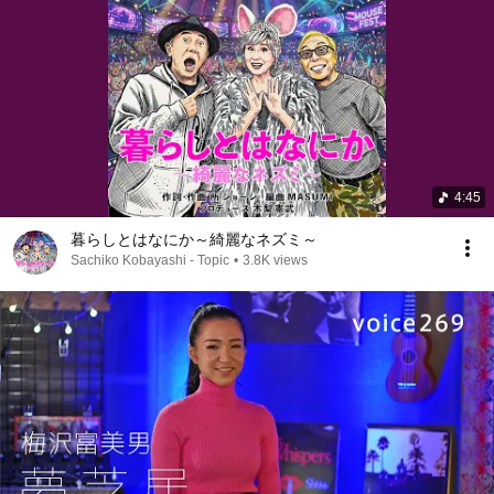
4:45
暮らしとはなにか～綺麗なネズミ～
Sachiko Kobayashi - Topic
•
3.8K views