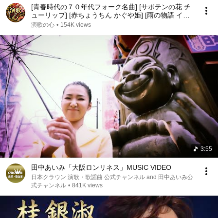
[青春時代の７０年代フォーク名曲] [サボテンの花 チ
ューリップ] [赤ちょうちん かぐや姫] [雨の物語 イル
カ] [落陽 よしだたくろう] [精霊流し グレープ] [ささ
演歌の心
•
154K views
やかなこの人生 風]他
3:55
田中あいみ「大阪ロンリネス」MUSIC VIDEO
日本クラウン 演歌・歌謡曲 公式チャンネル and 田中あいみ公
式チャンネル
•
841K views