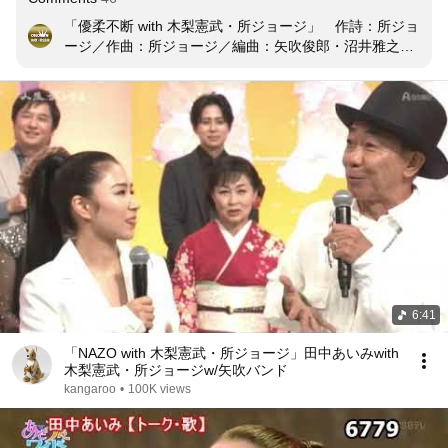
「優柔不断 with 木梨憲武・所ジョージ」　作詩：所ジョ
ージ／作曲：所ジョージ／編曲：矢吹俊郎・沼井雅之

知っていますよルールぐらい やってみましょうかいい子
で

どちらにつくにしろ 楽しい流れに のれれば

そっち次第はだいぶ前 こっち指導に気づくはず

愛はもちろんの事 後から必ず追いつく

あいつかこいつか あっちかこっちか 優柔不断 Seem to 
Cry

どいつもこいつも 決め手にかけてて 優柔不断 Seem to 
Cry

今 きめられない

6:41
弾数-タマカズ- 増やして BANG BANG BANG

防弾つきぬけ BANG BANG BANG

「NAZO with 木梨憲武・所ジョージ」田中あいみwith
その気にさせたら 遊びはここまで

木梨憲武・所ジョージw/矢吹バンド
そいつもワナなら もう少し遊ぼうか

kangaroo
•
100K views
知っちゃいないよそちらが 勝手に感じただけの事

ハートはおうちに しまってあります 誰もが
