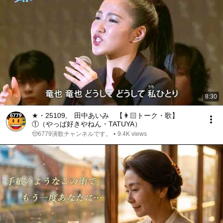
浮き足立ってるこの場で 根っこのお話し どうしましょ

愛は今持ってない おうちにとりに戻らなきゃー

終わりか続くか 座るか立つか 優柔不断 Seem to Cry

となりか向かいか 乙女かケモノか 優柔不断 Seem to 
Cry

今 きめられない

弾数-タマカズ- 増やして BANG BANG BANG

8:30
防弾つきぬけ BANG BANG BANG

その気にさせたら 遊びはここまで

★・25109, 田中あいみ 【👩🏻トーク・歌】
そいつもワナなら もう少し遊ぼうか

①（やっぱ好きやねん・TATUYA）
🤠6779演歌チャンネルです。
•
9.4K views
あいつかこいつか あっちかこっちか 優柔不断 Seem to 
Cry

どいつもこいつも 決め手にかけてて 優柔不断 Seem to 
Cry

終わりか続くか 座るか立つか 優柔不断 Seem to Cry

となりか向かいか 乙女かケモノか 優柔不断 Seem to 
Cry

今 きめられない
