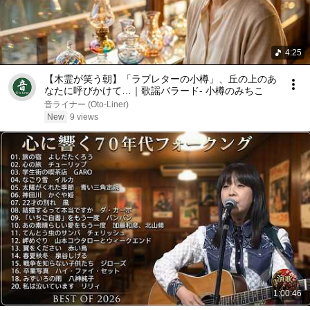
弾数-タマカズ- 増やして BANG BANG BANG

防弾つきぬけ BANG BANG BANG

弾数-タマカズ- 増やして BANG BANG BANG

4:25
防弾つきぬけ BANG BANG BANG

その気にさせたら 遊びはここまで

【木霊が笑う朝】「ラブレターの小樽」、丘の上のあ
そいつもワナなら もう少し遊ぼうか
なたに呼びかけて…｜歌謡バラード- 小樽のみちこ
音ライナー (Oto-Liner)
New
9 views
1:00:46