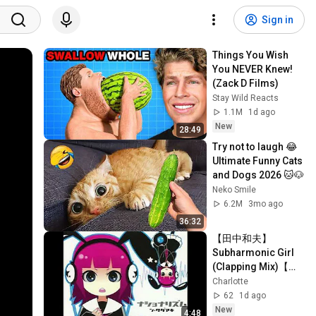
Sign in
Things You Wish 
You NEVER Knew! 
(Zack D Films)
Stay Wild Reacts
1.1M
1d ago
New
28:49
Try not to laugh 😂 
Ultimate Funny Cats 
and Dogs 2026 🐱🐶
Neko Smile
6.2M
3mo ago
36:32
【田中和夫】
Subharmonic Girl 
(Clapping Mix)【リ
ミックス】 (audio)
Charlotte
62
1d ago
New
4:48