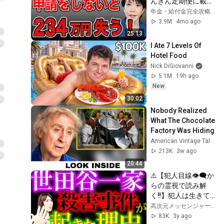
んきん定期便に載ら
ない年金4選！
年金・給付金完全攻略チャンネル
3.9M
4mo ago
25:13
I Ate 7 Levels Of 
Hotel Food
Nick DiGiovanni
5.1M
19h ago
New
30:02
Nobody Realized 
What The Chocolate 
Factory Was Hiding
American Vintage Tales
213K
3w ago
20:44
⚠️【犯人目線👁️‍🗨️か
らの霊視で読み解
く‼️】犯人は生きて
いる❓その生い立ち
高次元メッセンジャーちゃんねる〜Dear〜
に事件の起きた理由
83K
3y ago