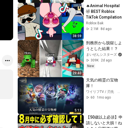
🔥Animal Hospital 
🤣 BEST Roblox 
TikTok Compilation
Roblox Bak
2.1M
8d ago
38:59
刑務所から脱獄しよ
うとした結果！？
まいぜんシスターズ
309K
2d ago
New
29:40
天気の精霊の宝物
庫！
ワイリフTV / 刃先 康夫
60
1mo ago
5:13
【50歳以上必須】申
請しないと大損！ね