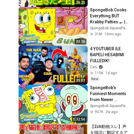
が...誰しもに起こり
29:25
得る事‼️スタッフと
SpongeBob Cooks 
ウダウダLINEミーテ
Everything BUT 
ィング【世田谷一家
Krabby Patties 🍳 | 
殺害事件】未解決事
SpongeBob
SpongeBob SquarePants Official
件
21M
10mo ago
32:36
4 YOUTUBER İLE 
BAPELİ HESABIMI 
FULLEDİK!
CarL
115K
1d ago
New
35:07
SpongeBob's 
Funniest Moments 
from Newer 
Episodes 🧽 | 90 
SpongeBob SquarePants Official
Minutes | 
957K
2w ago
SpongeBob
1:32:56
【2ch動物スレ】声
を猫語に翻訳するア