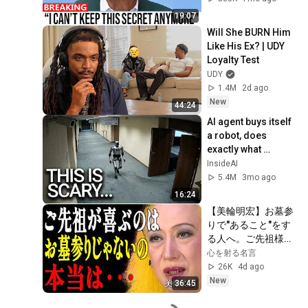
19:07
Will She BURN Him 
Like His Ex? | UDY 
Loyalty Test
UDY
1.4M
2d ago
New
44:24
AI agent buys itself 
a robot, does 
exactly what 
experts warned
InsideAI
5.4M
3mo ago
16:24
【美輪明宏】お墓参
りで"あること"をす
る人へ。ご先祖様が
一番喜び、徳を授け
心を射る名言
てくれる本当の供養
26K
4d ago
を教えますわよ｜偉
New
36:45
人｜名言｜言葉の力
｜人生哲学｜