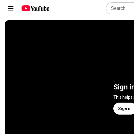
Sign i
This helps
Sign in