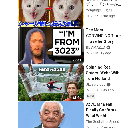
プリ→「シャーが怖
い」と伝えた結果ｗ
2ch動物スレ広場
ｗｗｗｗ
238K
1mo ago
13:50
The Most 
CONVINCING Time 
Traveller Story
BE AMAZED
2.8M
1y ago
27:41
Spinning Real 
Spider-Webs With 
Tom Holland
JLaservideo
550K
18h ago
New
21:45
At 70, Mr Bean 
Finally Confirms 
What We All 
Suspected...
The Godfather Speed
533K
7mo ago