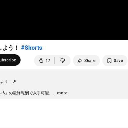
しよう！
#Shorts
ubscribe
17
Share
Save
 🔎 

ズン6」の最終報酬で入手可能。
…
...more