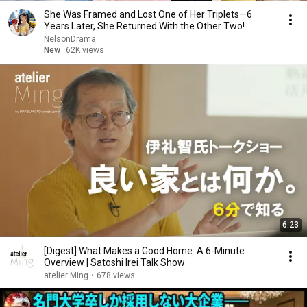
She Was Framed and Lost One of Her Triplets—6
Years Later, She Returned With the Other Two!
NelsonDrama
New
62K views
6:23
[Digest] What Makes a Good Home: A 6-Minute
Overview | Satoshi Irei Talk Show
atelier Ming
•
678 views