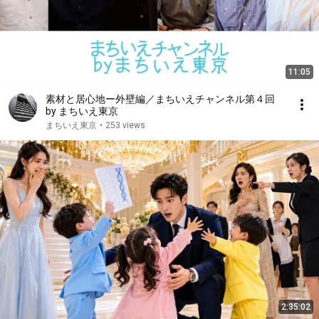
11:05
素材と居心地ー外壁編／まちいえチャンネル第４回
by まちいえ東京
まちいえ東京
•
253 views
2:35:02