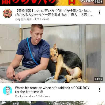
35:58
【美輪明宏】お礼の言い方で“育ち”が全部バレるの。
品のある人のたった一言を教えるわ｜偉人｜名言｜言
葉の力｜人生哲学｜
心を射る名言
•
176K views
54:59
Watch his reaction when he’s told he’s a GOOD BOY
for the first time 🥹
Rocky Kanaka
•
10M views