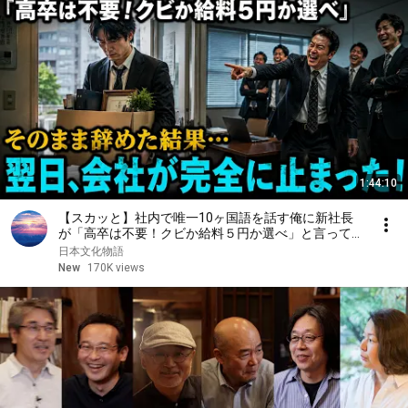
1:44:10
【スカッと】社内で唯一10ヶ国語を話す俺に新社長
が「高卒は不要！クビか給料５円か選べ」と言ってき
た。そのまま辞めた結果
日本文化物語
New
170K views