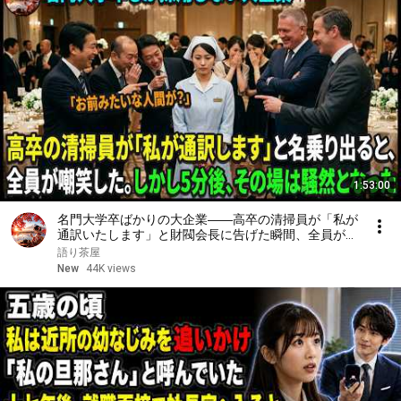
1:53:00
名門大学卒ばかりの大企業――高卒の清掃員が「私が
通訳いたします」と財閥会長に告げた瞬間、全員が嘲
笑した。しかし5分後、その場は静まり返った。#動
語り茶屋
エピソード#老後の物語 #家族の物語
New
44K views