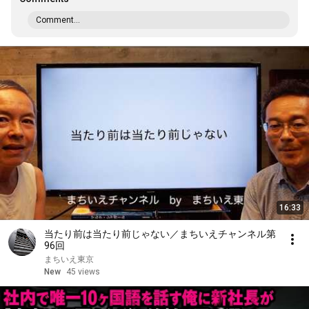
Comment...
16:33
当たり前は当たり前じゃない／まちいえチャンネル第
96回
まちいえ東京
New
45 views