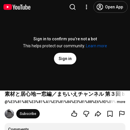
Open App
Sign in to confirm you’re not a bot
This helps protect our community.
Learn more
Sign in
素材と居心地ー窓編／まちいえチャンネル 第３回 by
@
%E3%81%BE%E3%81%A1%E3%81%84%E3%81%88%E6%9D%B1%E4%BA
more
Subscribe
Comments