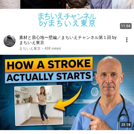
11:04
素材と居心地ー壁編／まちいえチャンネル第１回 by
まちいえ東京
まちいえ東京
•
438 views
25:18