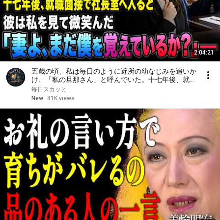
2:04:21
五歳の頃、私は毎日のように近所の幼なじみを追いか
け、「私の旦那さん」と呼んでいた。十七年後、就職
面接で社長室へ入ると、彼は私を見て微笑んだ。「妻
毎日スカッと
よ、まだ僕を覚えているか？」――
New
81K views