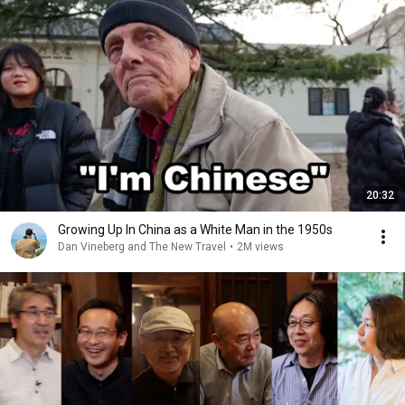
20:32
Growing Up In China as a White Man in the 1950s
Dan Vineberg and The New Travel
•
2M views