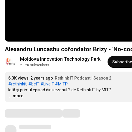
Alexandru Luncashu cofondator Brizy - 'No-cod
Moldova Innovation Technology Park
Subscribe
2.12K subscribers
6.3K views
2 years ago
Rethink IT Podcast | Season 2
#rethinkit
, 
#beIT
#LiveIT
#MITP
…
...more
Comments