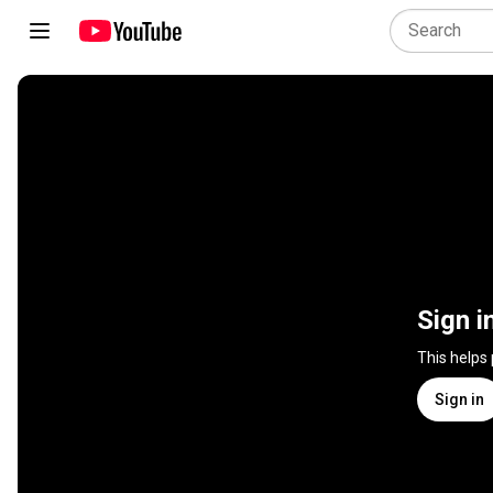
Sign i
This helps
Sign in