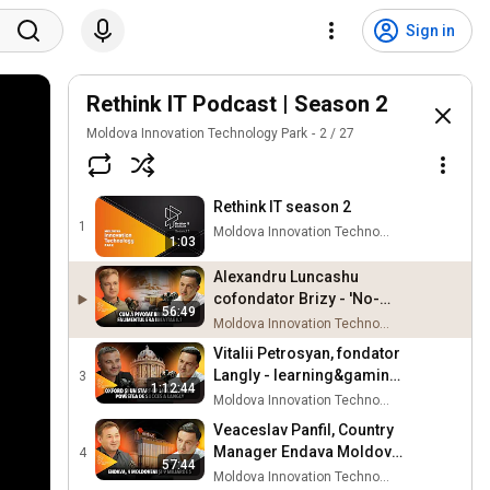
Sign in
Rethink IT Podcast | Season 2
Moldova Innovation Technology Park
2
/
27
Rethink IT season 2
1
Moldova Innovation Technology Park
1:03
Alexandru Luncashu
cofondator Brizy - 'No-
56:49
code' website builder
Moldova Innovation Technology Park
concurent cu wix.com
Vitalii Petrosyan, fondator
Langly - learning&gaming,
3
1:12:44
investiții, piața din SUA,
Moldova Innovation Technology Park
MITP
Veaceslav Panfil, Country
Manager Endava Moldova
4
57:44
- bursa din New York, 9 mld
Moldova Innovation Technology Park