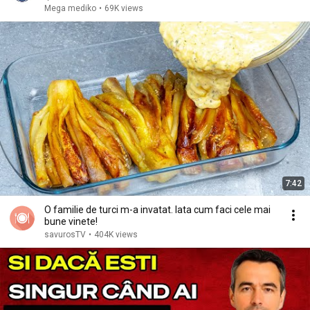
Mega mediko
•
69K views
7:42
O familie de turci m-a invatat. Iata cum faci cele mai
bune vinete!
savurosTV
•
404K views