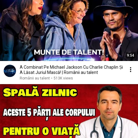
9:54
A Combinat Pe Michael Jackson Cu Charlie Chaplin Și
A Lăsat Juriul Mască! | Românii au talent
Românii au talent
•
513K views