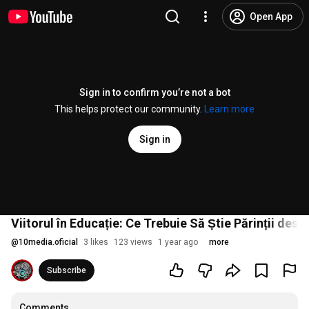
Open App
Sign in to confirm you’re not a bot
This helps protect our community.
Learn more
Sign in
Viitorul în Educație: Ce Trebuie Să Știe Părinții des
@
10media.oficial
3 likes
123 views
1 year ago
more
Subscribe
Comments