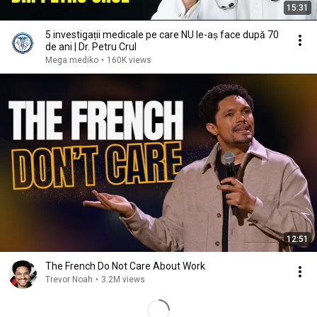
15:31
5 investigații medicale pe care NU le-aș face după 70
de ani | Dr. Petru Crul
Mega mediko
•
160K views
12:51
The French Do Not Care About Work
Trevor Noah
•
3.2M views