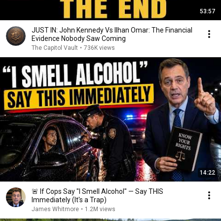
53:57
JUST IN: John Kennedy Vs Ilhan Omar: The Financial
Evidence Nobody Saw Coming
The Capitol Vault
•
736K views
14:22
🚨 If Cops Say "I Smell Alcohol" — Say THIS
Immediately (It's a Trap)
James Whitmore
•
1.2M views