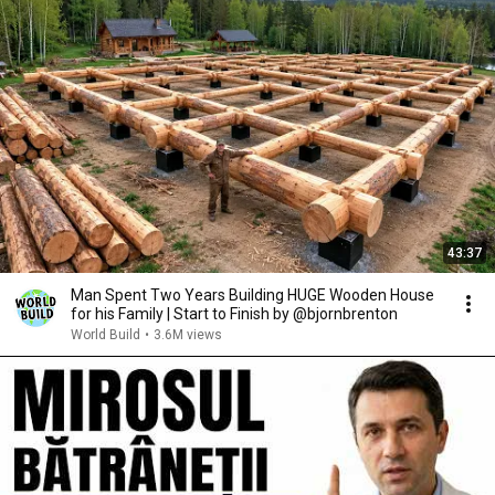
43:37
Man Spent Two Years Building HUGE Wooden House
for his Family | Start to Finish by @bjornbrenton
World Build
•
3.6M views