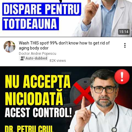
15:14
Wash THIS spot! 99% don't know how to get rid of
aging body odor
Doctor Andrei Popescu
Auto-dubbed
82K views