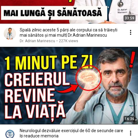
33:59
Spală zilnic aceste 5 părți ale corpului ca să trăiești
mai sănătos și mai mult| Dr.Adrian Marinescu
Dr. Adrian Marinescu
•
227K views
16:36
Neurologul dezvăluie exercițiul de 60 de secunde care
îți readuce memoria