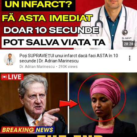
28:28
Poți SUPRAVIEȚUI unui infarct dacă faci ASTA în 10
secunde | Dr. Adrian Marinescu
Dr. Adrian Marinescu
•
293K views