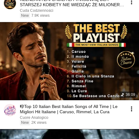
STARSZEJ KOBIETY NIE WIEDZĄC ŻE MILIONER
PATRZY
Cuda Codzienności
New
7.9K views
36:09
🎼Top 10 Italian Best Italian Songs of All Time | Le
Migliori Hit Italiane | Caruso, Rimmel, La Cura
Cuore Analogico
New
2K views