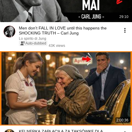
29:10
Men don't FALL IN LOVE until this happens the
SHOCKING TRUTH – Carl Jung
Lo spirito di Jung
Auto-dubbed
43K views
2:00:36
KELNERKA ZAPŁACIŁA ZA TAKSÓWKĘ DLA