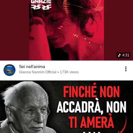
4:31
Sei nell'anima
Gianna Nannini Official
•
173K views