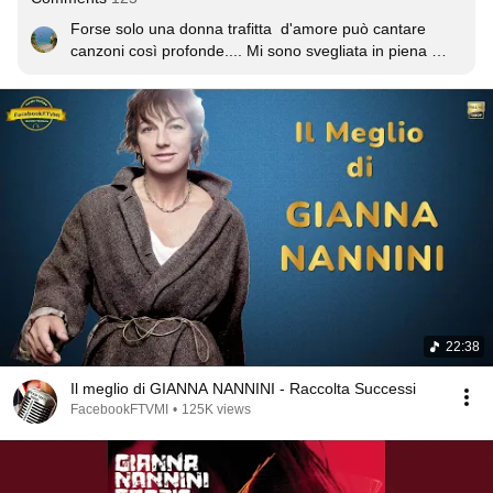
Forse solo una donna trafitta  d'amore può cantare 
canzoni così profonde.... Mi sono svegliata in piena 
notte e ho sperato che la sensazione di vuoto passasse 
il prima possibile.... E pensare che dall'altra parte 
nessuno saprà mai niente... Perché le notti in cui il 
cuore non c'è e perché sta dall'altra parte del mondo!
22:38
Il meglio di GIANNA NANNINI - Raccolta Successi
FacebookFTVMI
•
125K views