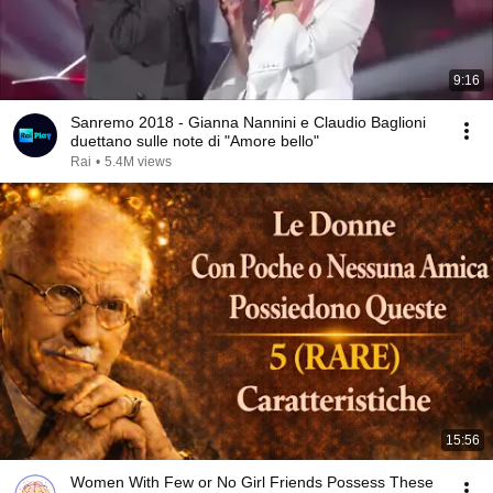
9:16
Sanremo 2018 - Gianna Nannini e Claudio Baglioni
duettano sulle note di "Amore bello"
Rai
•
5.4M views
15:56
Women With Few or No Girl Friends Possess These