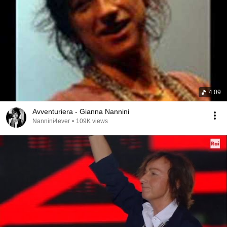
4:09
Avventuriera - Gianna Nannini
Nannini4ever
•
109K views