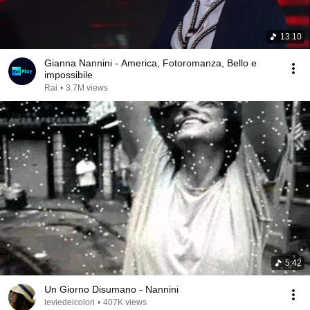
13:10
Gianna Nannini - America, Fotoromanza, Bello e
impossibile
Rai
•
3.7M views
5:42
Un Giorno Disumano - Nannini
leviedeicolori
•
407K views