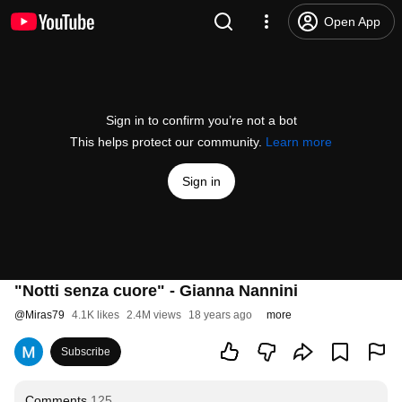
Open App
Sign in to confirm you’re not a bot
This helps protect our community.
Learn more
Sign in
"Notti senza cuore" - Gianna Nannini
@
Miras79
4.1K likes
2.4M views
18 years ago
more
Subscribe
Comments
125