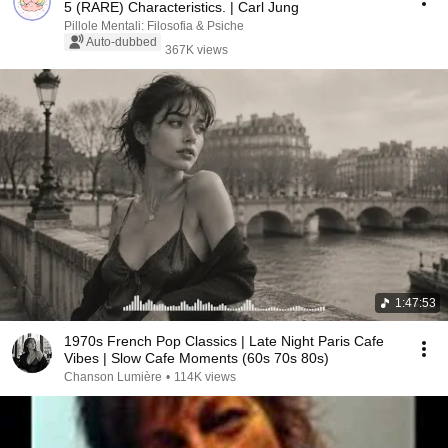
5 (RARE) Characteristics. | Carl Jung
Pillole Mentali: Filosofia & Psiche
Auto-dubbed
367K views
1:47:53
1970s French Pop Classics | Late Night Paris Cafe
Vibes | Slow Cafe Moments (60s 70s 80s)
Chanson Lumière
•
114K views