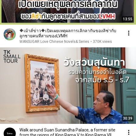
13:55
🔶เม้าส์ข่าว🔶เปิดเผยเหตุผลการเลิกลากันของลิซ่ากับ
ลูกชายคนที่สามของLVMH
WANSUGAR Love Chinese Novels& Series
•
370K views
30:39
Walk around Suan Sunandha Palace, a former site
from the reigns of King Rama V to King Rama VII.