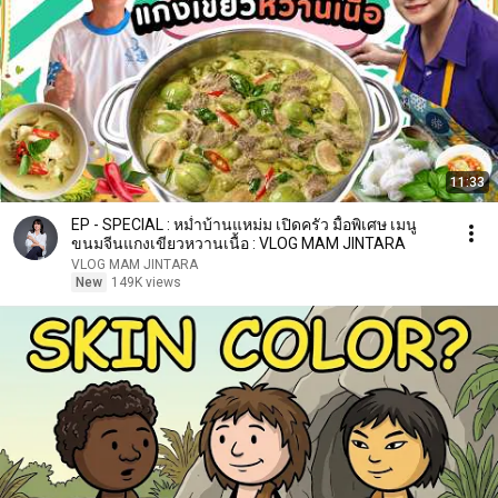
11:33
EP - SPECIAL : หม่ำบ้านแหม่ม เปิดครัว มื้อพิเศษ เมนู
ขนมจีนแกงเขียวหวานเนื้อ : VLOG MAM JINTARA
VLOG MAM JINTARA
New
149K views