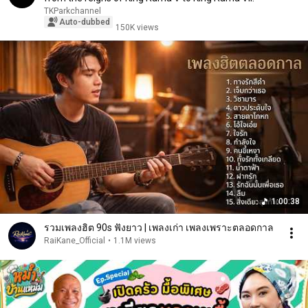
TKParkchannel
Auto-dubbed
150K views
1:00:38
รวมเพลงฮิต 90s ฟังยาว | เพลงเก่า เพลงเพราะตลอดกาล
RaiKane_Official
•
1.1M views