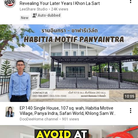
Revealing Your Later Years I Khon La Sart
LeeShare Studio
•
24K views
Auto-dubbed
New
10:05
EP.140 Single House, 107 sq. wah, Habitia Motive
Village, Panya Indra, Safari World, Khlong Sam W...
DooDeeHome.channel
•
901 views