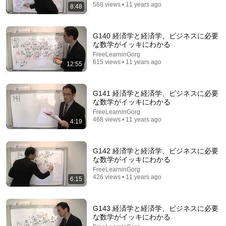
イチロー、スポーツ指導者の悩み相談に持論 “怒りの
568 views • 11 years ago
8:48
感情”との向き合い方を明かす「舐めた子どもは叱
る」
oricon
•
772K views
G140 経済学と経済学、ビジネスに必要
な数学がイッキにわかる
FreeLearninGorg
615 views • 11 years ago
12:55
G141 経済学と経済学、ビジネスに必要
な数学がイッキにわかる
FreeLearninGorg
468 views • 11 years ago
4:19
16:54
G142 経済学と経済学、ビジネスに必要
な数学がイッキにわかる
260731 NPS Stock YouTube Edition Part 1
FreeLearninGorg
NewsPicks /ニューズピックス
•
246K views
426 views • 11 years ago
6:15
Auto-dubbed
New
G143 経済学と経済学、ビジネスに必要
な数学がイッキにわかる