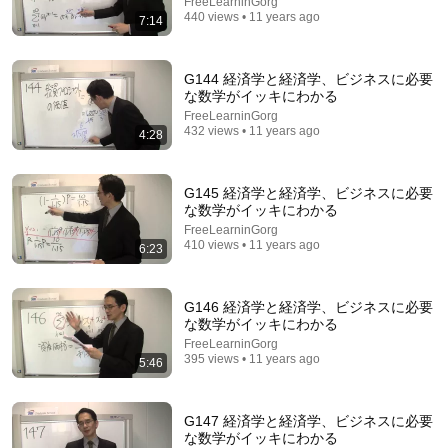
FreeLearninGorg
440 views • 11 years ago
7:14
G144 経済学と経済学、ビジネスに必要
な数学がイッキにわかる
FreeLearninGorg
432 views • 11 years ago
4:28
16:42
G145 経済学と経済学、ビジネスに必要
な数学がイッキにわかる
Talking about the 7-year prison sentence demanded
FreeLearninGorg
for former Jungle Pocket member Saito [Undergro...
410 views • 11 years ago
6:23
丸山ゴンザレスのディープな世界
•
351K views
Auto-dubbed
New
G146 経済学と経済学、ビジネスに必要
な数学がイッキにわかる
FreeLearninGorg
395 views • 11 years ago
5:46
G147 経済学と経済学、ビジネスに必要
な数学がイッキにわかる