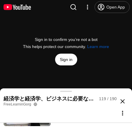
G112 Master Economics and the Math
Open App
You Need for Business All at Once
FreeLearninGorg
590 views • 11 years ago
5:54
G113 Master Economics and Essential
Sign in to confirm you’re not a bot
Business Math in One Go
This helps protect our community.
Learn more
FreeLearninGorg
806 views • 11 years ago
3:59
Sign in
G114 Understand Economics and the
Math Needed for Economics and
Business All at Once
FreeLearninGorg
7:48
723 views • 11 years ago
G119: Master Economics and the Essential Mathem
経済学と経済学、ビジネスに必要な数学がイッキにわ
119 / 190
@
FreeLearninGorg
5 likes
747 views
11 years ago
more
FreeLearninGorg
G115 経済学と経済学、ビジネスに必要
な数学がイッキにわかる
Subscribe
FreeLearninGorg
664 views • 11 years ago
5:29
Comments