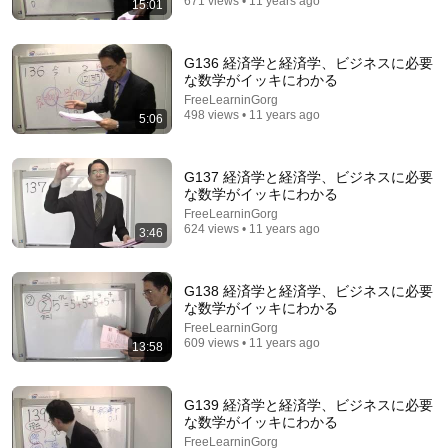
671 views • 11 years ago
15:01
G136 経済学と経済学、ビジネスに必要
な数学がイッキにわかる
16:45
FreeLearninGorg
498 views • 11 years ago
5:06
【衝撃】三単現のsが抜けるとネイティブにはこう聞
こえます。
タロサックの海外生活ダイアリーTAROSAC
•
137K views
G137 経済学と経済学、ビジネスに必要
な数学がイッキにわかる
FreeLearninGorg
624 views • 11 years ago
3:46
G138 経済学と経済学、ビジネスに必要
な数学がイッキにわかる
FreeLearninGorg
609 views • 11 years ago
13:58
G139 経済学と経済学、ビジネスに必要
10:11
な数学がイッキにわかる
FreeLearninGorg