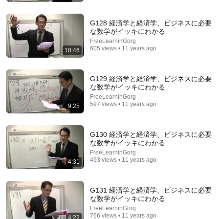
「不登校は制度が作っている??」工藤勇一が語る日
本教育の構造的な欠陥と「一本道」の正体
工藤勇一の『子どもと学校の困りごと』相談室
•
22K views
G128 経済学と経済学、ビジネスに必要
な数学がイッキにわかる
FreeLearninGorg
605 views • 11 years ago
10:46
G129 経済学と経済学、ビジネスに必要
な数学がイッキにわかる
FreeLearninGorg
597 views • 11 years ago
9:25
G130 経済学と経済学、ビジネスに必要
な数学がイッキにわかる
37:36
FreeLearninGorg
493 views • 11 years ago
[Consumption Tax Cut] Will Groceries Get Cheaper
4:31
with an 8% to 1% Tax Rate? Can It Really Go Back...
ABEMA Prime #アベプラ【公式】
•
275K views
G131 経済学と経済学、ビジネスに必要
Auto-dubbed
New
な数学がイッキにわかる
FreeLearninGorg
766 views • 11 years ago
4:22