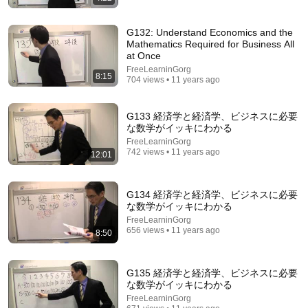
G132: Understand Economics and the
Mathematics Required for Business All
at Once
FreeLearninGorg
8:15
704 views • 11 years ago
G133 経済学と経済学、ビジネスに必要
な数学がイッキにわかる
26:17
FreeLearninGorg
742 views • 11 years ago
12:01
石川秀樹先生「速習！マクロ経済学」第5回 三面等
価の原則 1/2（040）2nd edition 追加動画
FreeLearninGorg
•
11K views
G134 経済学と経済学、ビジネスに必要
な数学がイッキにわかる
FreeLearninGorg
656 views • 11 years ago
8:50
G135 経済学と経済学、ビジネスに必要
な数学がイッキにわかる
FreeLearninGorg