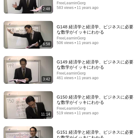
FreeLearninGorg
583 views • 11 years ago
2:48
G148 経済学と経済学、ビジネスに必要
19:33
な数学がイッキにわかる
FreeLearninGorg
Life graphs of 84 people from the "Ice Age
506 views • 11 years ago
6:58
Generation": What did we learn? "Mastermind
behind fam...
TBS NEWS DIG Powered by JNN
Auto-dubbed
133K views
G149 経済学と経済学、ビジネスに必要
な数学がイッキにわかる
FreeLearninGorg
461 views • 11 years ago
3:42
G150 経済学と経済学、ビジネスに必要
な数学がイッキにわかる
FreeLearninGorg
519 views • 11 years ago
11:14
G151 経済学と経済学、ビジネスに必要
な数学がイッキにわかる