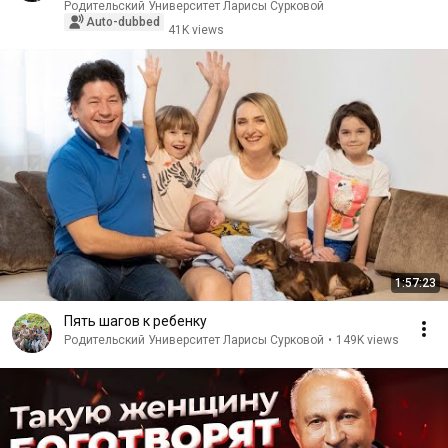
Родительский Университет Ларисы Сурковой
Auto-dubbed
41K views
1:57:23
Пять шагов к ребенку
Родительский Университет Ларисы Сурковой
•
149K views