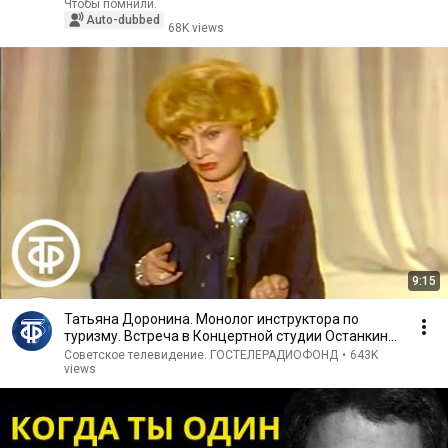
Чтобы помнили.
Auto-dubbed
68K views
9:15
Татьяна Доронина. Монолог инструктора по
туризму. Встреча в Концертной студии Останкино
(1982)
Советское телевидение. ГОСТЕЛЕРАДИОФОНД
•
643K
views