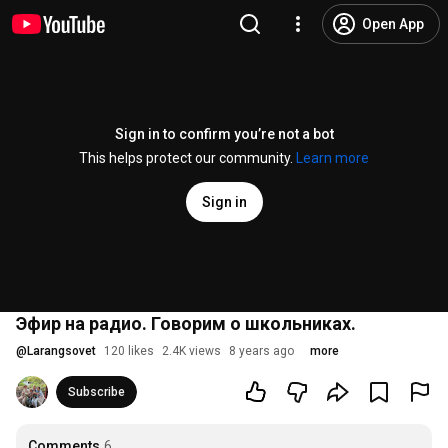
Open App
Sign in to confirm you’re not a bot
This helps protect our community.
Learn more
Sign in
Эфир на радио. Говорим о школьниках.
@
Larangsovet
120 likes
2.4K views
8 years ago
more
Subscribe
Comments
6