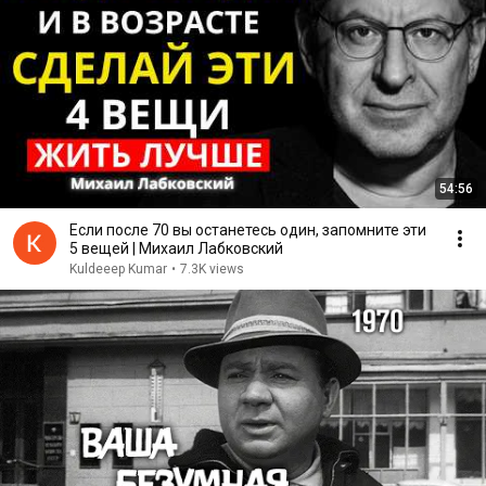
54:56
Если после 70 вы останетесь один, запомните эти
5 вещей | Михаил Лабковский
Kuldeeep Kumar
•
7.3K views