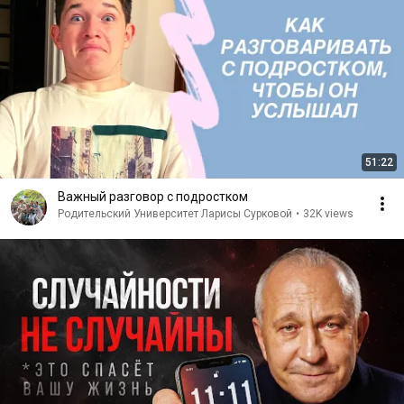
51:22
Важный разговор с подростком
Родительский Университет Ларисы Сурковой
•
32K views