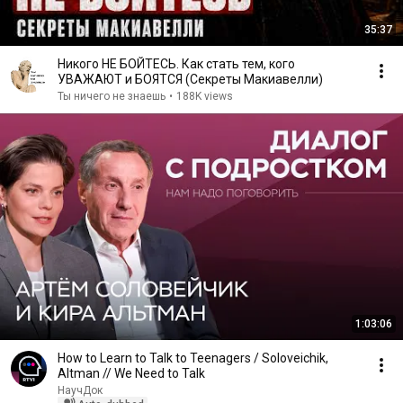
35:37
Никого НЕ БОЙТЕСЬ. Как стать тем, кого
УВАЖАЮТ и БОЯТСЯ (Секреты Макиавелли)
Ты ничего не знаешь
•
188K views
1:03:06
How to Learn to Talk to Teenagers / Soloveichik,
Altman // We Need to Talk
НаучДок