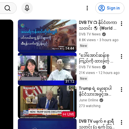
Sign in
DVB TV 📺 နိုင်ငံတကာ 
သတင်း  🌎  (World 
News Morning 
DVB TV News
August 7th)  📣
8.8K views
•
3 hours ago
New
14:44
“ဒေါ်အောင်ဆန်းစု
ကြည်ကို ထားခဲ့တဲ့ 
နိုင်ငံရေး ဘယ်တော့မှ 
DVB TV News
မအောင်မြင်ဘူး” - DVB 
21K views
•
12 hours ago
Interview
New
31:12
Trump ရဲ့ မွေးရာပါ
နိုင်ငံသားအခွင့်အရေး 
ကန့်သတ်ချက်အသစ် ( 
June Online
Aug 7 )
273 watching
LIVE
DVB TV မနက် ၈ နာရီ 
သတင်း (၇ ရက် သြ