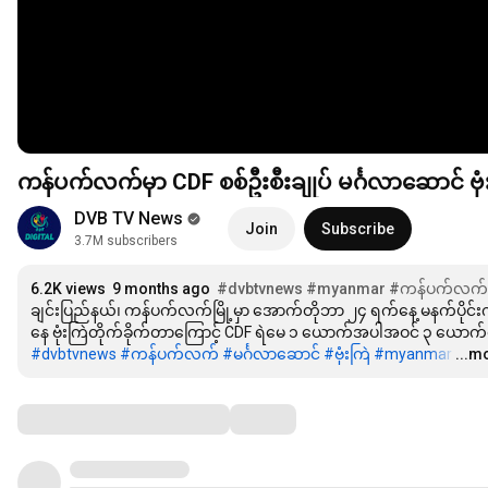
ကန်ပက်လက်မှာ CDF စစ်ဦးစီးချုပ် မင်္ဂလာဆောင် ဗု
DVB TV News
Join
Subscribe
3.7M subscribers
6.2K views
9 months ago
#dvbtvnews
#myanmar
#ကန်ပက်လက်
ချင်းပြည်နယ်၊ ကန်ပက်လက်မြို့မှာ အောက်တိုဘာ ၂၄ ရက်နေ့ မနက်ပိုင်း
#dvbtvnews
#ကန်ပက်လက်
#မင်္ဂလာဆောင်
#ဗုံးကြဲ
#myanmar
…
...m
Comments