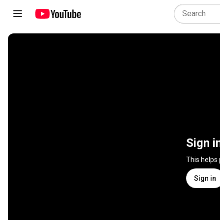
Sign i
This helps
Sign in