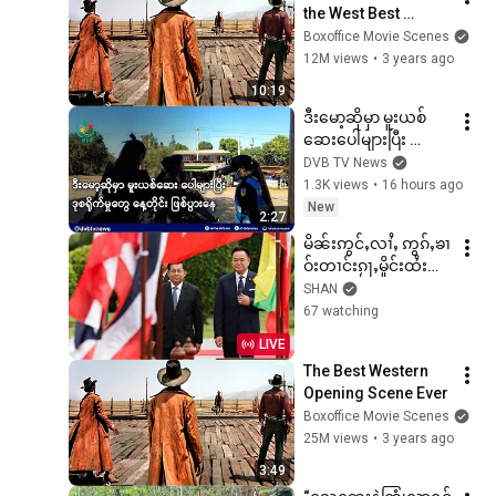
the West Best 
Scenes 🌀 4K
Boxoffice Movie Scenes
12M views
•
3 years ago
10:19
ဒီးမော့ဆိုမှာ မူးယစ်
ဆေးပေါများပြီး 
ဒုစရိုက်မှုတွေ နေ့တိုင်း 
DVB TV News
ဖြစ်ပွားနေ- DVB News
1.3K views
•
16 hours ago
New
2:27
မိၼ်းဢွင်ႇလၢႆႇ ဢွၵ်ႇၶၢ
ဝ်းတၢင်းၵႂႃႇမိူင်းထႆး
ပွၵ်ႈၼႆႉ မီးလွင်ႈလၢၵ်ႇ
SHAN
လၢႆးၸိူင်ႉႁိုဝ် 
67 watching
-7/8/2026
LIVE
The Best Western 
Opening Scene Ever
Boxoffice Movie Scenes
25M views
•
3 years ago
3:49