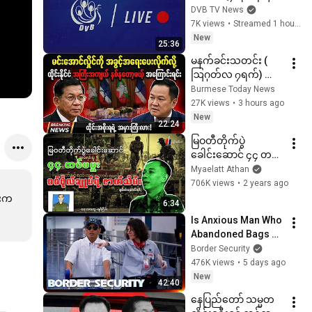
ဂုတ်လ ၂၀၂၆)
DVB TV News
7K views
•
Streamed 1 hour ago
New
25:36
မနက်ခင်းသတင်း ( 
ဩဂုတ်လ ၇ရက်) 
နောက်ဆုံးရသတင်း
Burmese Today News
များ| BBC News 
27K views
•
3 hours ago
မြန်မာ | Khit Thit | Aug 
New
22:24
7, 2026
မြဝတီတိုက်ပွဲ
ခေါင်းဆောင် ၄၄ တပ်မ
မှူး စစ်ဗိုလ်ချုပ်ရဲ့ ဇာတ်
Myaelatt Athan
သိမ်း
706K views
•
2 years ago
်းက
6:34
Is Anxious Man Who 
Abandoned Bags 
Dodging 
Border Security
Inspection? | 
476K views
•
5 days ago
DOUBLE EPISODE | 
New
42:40
Border Security 
နေပြည်တော် သမ္မတ 
Australia