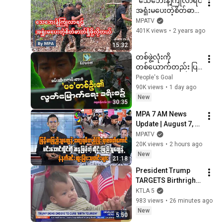
“​သေဘေးနဲ့ကြုံလာရင် 
အရှုံးမပေးတဲ့စိတ်ဓာတ် 
ရှိဖို့လိုတယ်”
MPATV
401K views
•
2 years ago
15:32
တစ်ဖွဲ့လုံးကို 
တစ်ယောက်တည်း ပြန်
ပစ်ပြီး ထွက်ပြေး 
People's Goal
လွတ်မြောက်လာခဲ့တဲ့ 
90K views
•
1 day ago
'ပစ'တစ်ဦး၏ ရင်တွင်း
New
30:35
စကားသံများ
MPA 7 AM News 
Update | August 7, 
2026
MPATV
20K views
•
2 hours ago
New
21:18
President Trump 
TARGETS Birthright 
Citizenship and 
KTLA 5
BIRTH TOURISM in 
983 views
•
26 minutes ago
new Executive 
New
5:50
Orders