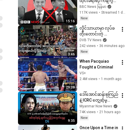
ထိုင်းခရီးစဉ် ကန့်ကွက်
မှုတွေ ရှိနေ  - ဘီဘီစီ
BBC News မြန်မာ
မြန်မာတီဗီ - ၅ သြဂုတ် 
117K views
•
Streamed 1 day ago
၂၀၂၆
New
15:16
လှိုင်သာယာမှာ လုပ်ခ
တိုးတောင်းတဲ့ 
အလုပ်သမားတွေကို 
DVB TV News
တရားစွဲမယ်လို့ 
242 views
•
36 minutes ago
ခြိမ်းခြောက်- DVB 
New
3:46
News
When Pacquiao 
Fought a Criminal
VS+
2.4M views
•
1 month ago
29:08
ဒေါ်အောင်ဆန်းစုကြည်
နဲ့ ICRC တွေ့ဆုံမှု
နောက်ကွယ်မှာ စစ်
Myanmar Now News
အုပ်စုရဲ့ ရည်ရွယ်ချက်
74K views
•
21 hours ago
က ဘာလဲ
New
9:35
Once Upon a Time in 