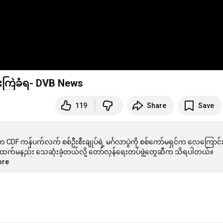
ံးကြဲခံရ- DVB News
119
Share
Save
က CDF ကန်ပက်လက် စစ်ဦးစီးချုပ်ရဲ့ မင်္ဂလာပွဲကို စစ်ကော်မရှင်က လေကြောင
ore